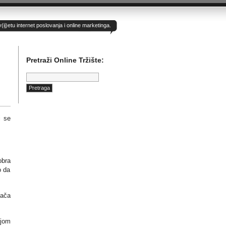
)etu internet poslovanja i online marketinga.
Pretraži Online Tržište:
Pretraga:
i se
obra
o da
vača
ijom