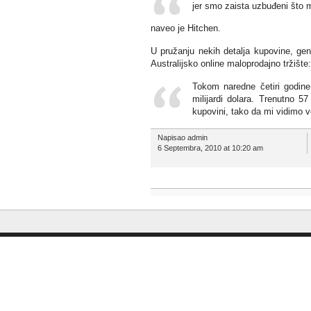
jer smo zaista uzbuđeni što 
naveo je Hitchen.
U pružanju nekih detalja kupovine, gen
Australijsko online maloprodajno tržište:
Tokom naredne četiri godine
milijardi dolara. Trenutno 
kupovini, tako da mi vidimo 
Napisao admin
6 Septembra, 2010 at 10:20 am