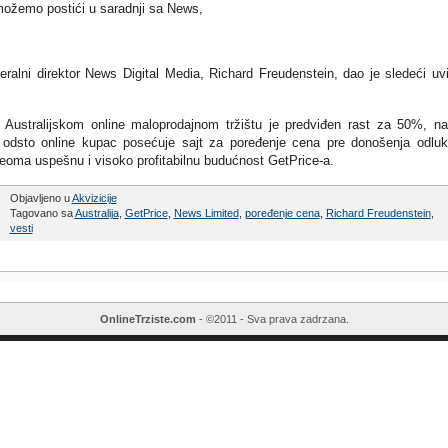
možemo postići u saradnji sa News,
eralni direktor News Digital Media, Richard Freudenstein, dao je sledeći uv
 Australijskom online maloprodajnom tržištu je predviđen rast za 50%, n
57 odsto online kupac posećuje sajt za poređenje cena pre donošenja odlu
veoma uspešnu i visoko profitabilnu budućnost GetPrice-a.
Objavljeno u
Akvizicije
Tagovano sa
Australija
,
GetPrice
,
News Limited
,
poređenje cena
,
Richard Freudenstein
,
vesti
OnlineTrziste.com
- ©2011 - Sva prava zadrzana.