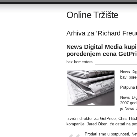
Online Tržište
Arhiva za ‘Richard Freu
News Digital Media kupila
poređenjem cena GetPr
bez komentara
News Digi
bavi por
Potpuna k
News Dig
2007 godi
je News D
Izvršni direktor za GetPrice, Chris Hit
kompanije, Jared Oken, će ostati na posl
Prodati smo u potpunosti, N