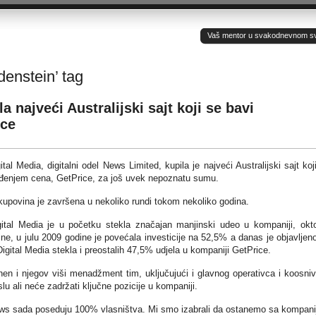
Vaš mentor u svakodnevnom sv(ij
denstein’ tag
 najveći Australijski sajt koji se bavi
ice
tal Media, digitalni odel News Limited, kupila je najveći Australijski sajt koj
eđenjem cena, GetPrice, za još uvek nepoznatu sumu.
upovina je završena u nekoliko rundi tokom nekoliko godina.
ital Media je u početku stekla značajan manjinski udeo u kompaniji, okt
ne, u julu 2009 godine je povećala investicije na 52,5% a danas je objavljen
igital Media stekla i preostalih 47,5% udjela u kompaniji GetPrice.
chen i njegov viši menadžment tim, uključujući i glavnog operativca i koosni
u ali neće zadržati ključne pozicije u kompaniji.
ews sada poseduju 100% vlasništva. Mi smo izabrali da ostanemo sa kompan