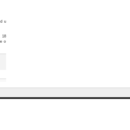
id u
a 18
ke o