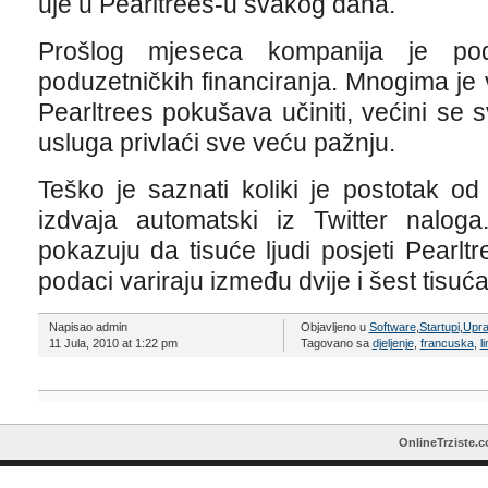
uje u Pearltrees-u svakog dana.
Prošlog mjeseca kompanija je podi
poduzetničkih financiranja. Mnogima je
Pearltrees pokušava učiniti, većini se s
usluga privlaći sve veću pažnju.
Teško je saznati koliki je postotak od
izdvaja automatski iz Twitter naloga.
pokazuju da tisuće ljudi posjeti Pearl
podaci variraju između dvije i šest tisuća
Napisao admin
Objavljeno u
Software
,
Startupi
,
Upra
11 Jula, 2010 at 1:22 pm
Tagovano sa
djeljenje
,
francuska
,
l
OnlineTrziste.