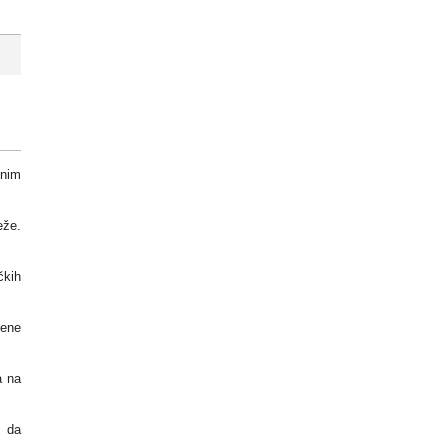
onim
eže.
čkih
vene
a na
, da