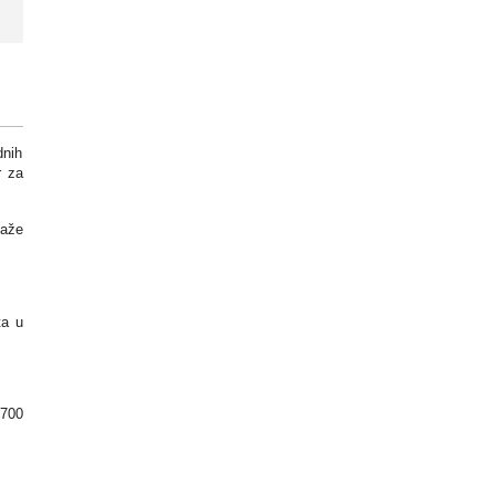
dnih
r za
kaže
ta u
 700