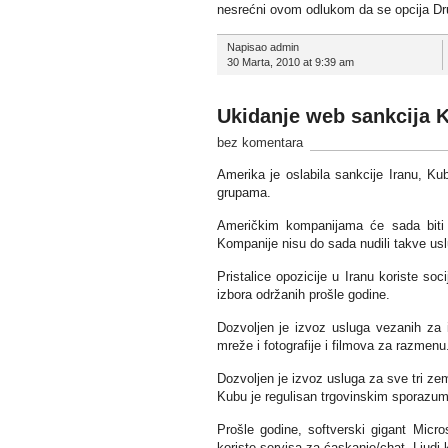
nesrećni ovom odlukom da se opcija Dr
Napisao admin
30 Marta, 2010 at 9:39 am
Ukidanje web sankcija K
bez komentara
Amerika je oslabila sankcije Iranu, K
grupama.
Američkim kompanijama će sada biti d
Kompanije nisu do sada nudili takve usl
Pristalice opozicije u Iranu koriste so
izbora održanih prošle godine.
Dozvoljen je izvoz usluga vezanih za i
mreže i fotografije i filmova za razmenu
Dozvoljen je izvoz usluga za sve tri ze
Kubu je regulisan trgovinskim sporazu
Prošle godine, softverski gigant Micro
koriste servisa za ćaskanje/chat. Ljudi k