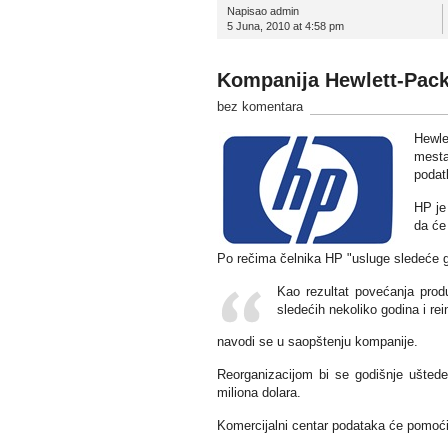
Napisao admin
5 Juna, 2010 at 4:58 pm
Kompanija Hewlett-Packa
bez komentara
Hewle
mesta
podat
HP je
da će 
Po rečima čelnika HP "usluge sledeće gen
Kao rezultat povećanja prod
sledećih nekoliko godina i rein
navodi se u saopštenju kompanije.
Reorganizacijom bi se godišnje uštedel
miliona dolara.
Komercijalni centar podataka će pomoći 