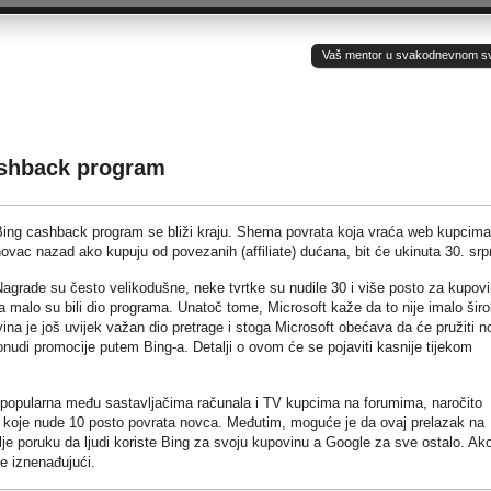
Vaš mentor u svakodnevnom sv(ij
ashback program
ing cashback program se bliži kraju. Shema povrata koja vraća web kupcima
ovac nazad ako kupuju od povezanih (affiliate) dućana, bit će ukinuta 30. srp
agrade su često velikodušne, neke tvrtke su nudile 30 i više posto za kupov
a malo su bili dio programa. Unatoč tome, Microsoft kaže da to nije imalo šir
ina je još uvijek važan dio pretrage i stoga Microsoft obećava da će pružiti n
nudi promocije putem Bing-a. Detalji o ovom će se pojaviti kasnije tijekom
o popularna među sastavljačima računala i TV kupcima na forumima, naročito
ct koje nude 10 posto povrata novca. Međutim, moguće je da ovaj prelazak na
lje poruku da ljudi koriste Bing za svoju kupovinu a Google za sve ostalo. Ako
je iznenađujući.