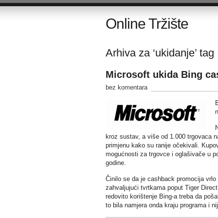
Online Tržište
Arhiva za ‘ukidanje’ tag
Microsoft ukida Bing c
bez komentara
B
n
N
kroz sustav, a više od 1.000 trgovaca n
primjenu kako su ranije očekivali. Kupov
mogućnosti za trgovce i oglašivače u po
godine.
Činilo se da je cashback promocija vrl
zahvaljujući tvrtkama poput Tiger Dire
redovito korištenje Bing-a treba da poša
to bila namjera onda kraju programa i ni