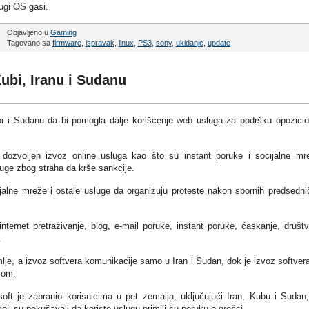
ugi OS gasi.
Objavljeno u
Gaming
Tagovano sa
firmware
,
ispravak
,
linux
,
PS3
,
sony
,
ukidanje
,
update
ubi, Iranu i Sudanu
ubi i Sudanu da bi pomogla dalje korišćenje web usluga za podršku opozici
ozvoljen izvoz online usluga kao što su instant poruke i socijalne mr
uge zbog straha da krše sankcije.
cijalne mreže i ostale usluge da organizuju proteste nakon spornih predsedni
nternet pretraživanje, blog, e-mail poruke, instant poruke, ćaskanje, društ
.
mlje, a izvoz softvera komunikacije samo u Iran i Sudan, dok je izvoz softver
mom.
soft je zabranio korisnicima u pet zemalja, uključujući Iran, Kubu i Sudan
oji su pokušavali da koriste uslugu primili su poruku o grešci.