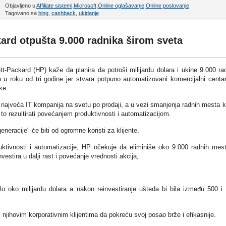
Objavljeno u
Affiliate sistemi
,
Microsoft
,
Online oglašavanje
,
Online poslovanje
Tagovano sa
bing
,
cashback
,
ukidanje
rd otpušta 9.000 radnika širom sveta
tt-Packard (HP) kaže da planira da potroši milijardu dolara i ukine 9.000 ra
 u roku od tri godine jer stvara potpuno automatizovani komercijalni centa
ke.
 najveća IT kompanija na svetu po prodaji, a u vezi smanjenja radnih mesta 
to rezultirati povećanjem produktivnosti i automatizacijom.
eracije" će biti od ogromne koristi za klijente.
uktivnosti i automatizacije, HP očekuje da eliminiše oko 9.000 radnih mes
vestira u dalji rast i povećanje vrednosti akcija,
o oko milijardu dolara a nakon reinvestiranje ušteda bi bila između 500 i
njihovim korporativnim klijentima da pokreću svoj posao brže i efikasnije.