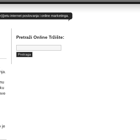
)etu internet poslovanja i online marketinga.
Pretraži Online Tržište:
Pretraga:
nja.
inu
oku
ove
 je