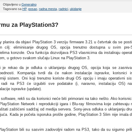
Objavljeno u
Generalno
Tagovano sa
HP
,
posao
,
radna mesta
,
radnici
,
ukidanje
rmu za PlayStation3?
 planira da objavi PlayStation 3 verziju firmware 3.21 u četvrtak da se post
an cilj: eliminisanje drugog OS, opcija trenutno dostupna u svim pre-
lima konzole. Ova funkcija dozvoljava PS3 vlasnicima da instaliraju operat
em, u gotovo svakom slučaju Linux na PlayStation 3.
i je rekao da je odluka o uklanjanju drugog OS, opcija koja se zasniv
bednosti. Kompanija tvrdi da će nakon instalacije ispravke, korisnici i
rniji sistem. Oni koji trenutno koriste drugi OS opciju i imaju operativni si
i radi na PS3 će izgubiti sve podatake (i, naravno, instalaciju OS) n
alacije ispravke (update).
oftware, rekli su da korisnici neće biti primorani na tako nešto. Ako korisnic
p PlayStation Network i reprodukciji igara i Blu-ray filmovima koje zahtevaju 
štati zaštićeni sadržaj od medija servera. Sony-jeva odluka o uklanjanju dr
uća. Kada je počela isporuka prošle godine, PlayStation 3 Slim nije imala d
PlayStation bili su sasvim zadovoljni radom na PS3, tako da su sigurno pril