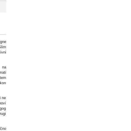
igne
Slim
ivni
a na
mati
stem
akon
i ne
novi
ugog
rugi
ično