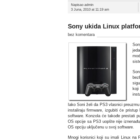
Napisao admin
3 Juna, 2010 at 11:19 am
Sony ukida Linux platfo
bez komentara
Sony
jed
mode
sist
Son
bez
sigu
koj
inst
Iako Soni želi da PS3 vlasnici preuzmu s
instaliraju firmware, izgubiti će pristu
software. Konzola će takođe prestati pu
OS opcije sa PS3 uopšte nije iznenađuj
OS opciju uključenu u svoj software.
Mnogi korisnici koji su imali Linux na 