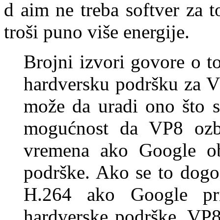
d aim ne treba softver za to
troši puno više energije.
Brojni izvori govore o t
hardversku podršku za V
može da uradi ono što s
mogućnost da VP8 ozbi
vremena ako Google ob
podrške. Ako se to dogo
H.264 ako Google pris
hardverske podrške, VP8