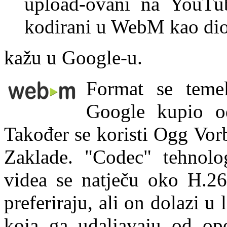
upload-ovani na YouTub
kodirani u WebM kao di
kažu u Google-u.
Format se temel
Google kupio o
Također se koristi Ogg Vor
Zaklade. "Codec" tehnolog
videa se natječu oko H.26
preferiraju, ali on dolazi u
koja ga udaljavaju od ope