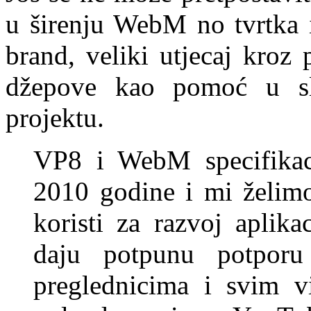
u širenju WebM no tvrtka 
brand, veliki utjecaj kroz
džepove kao pomoć u sl
projektu.
VP8 i WebM specifikaci
2010 godine i mi želim
koristi za razvoj aplik
daju potpunu potpor
preglednicima i svim v