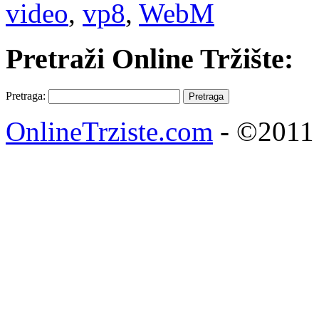
video
,
vp8
,
WebM
Pretraži Online Tržište:
Pretraga:
OnlineTrziste.com
- ©2011 