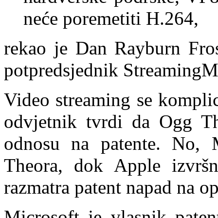
neće poremetiti H.264,
rekao je Dan Rayburn Frost
potpredsjednik StreamingM
Video streaming se komplic
odvjetnik tvrdi da Ogg Th
odnosu na patente. No, 
Theora, dok Apple izvršn
razmatra patent napad na o
Microsoft je vlasnik paten