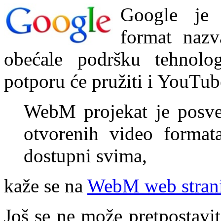
Google je 
format naz
obećale podršku tehnolo
potporu će pružiti i YouTub
WebM projekat je posveć
otvorenih video format
dostupni svima,
kaže se na
WebM web strani
Još se ne može pretpostavi