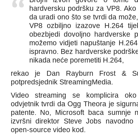
hardversku podršku za VP8. Ako j
da uradi ono što se tvrdi da može
VP8 ozbiljno izazove H.264 ti
obezbjedi dovoljno hardverske 
možemo vidjeti napuštanje H.264 
ispravno. Bez hardverske podrške
nikada neće poremetiti H.264,
rekao je Dan Rayburn Frost & Sulli
potpredsjednik StreamingMedia.
Video streaming se komplicira oko 
odvjetnik tvrdi da Ogg Theora je sigur
patente. No, Microsoft baca sumnje
izvršni direktor Steve Jobs navodno
open-source video kod.