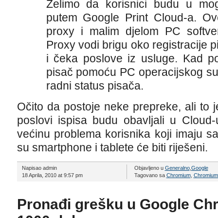
Želimo da korisnici budu u mog
putem Google Print Cloud-a. Ov
proxy i malim djelom PC softvera
Proxy vodi brigu oko registracije 
i čeka poslove iz usluge. Kad p
pisač pomoću PC operacijskog sust
radni status pisača.
Očito da postoje neke prepreke, ali to j
poslovi ispisa budu obavljali u Cloud-
većinu problema korisnika koji imaju s
su smartphone i tablete će biti riješeni.
Napisao admin
Objavljeno u
Generalno
,
Google
18 Aprila, 2010 at 9:57 pm
Tagovano sa
Chromium
,
Chromium
Pronađi grešku u Google Chr