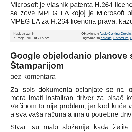
Microsoft je vlasnik patenta H.264 licen
se zove MPEG LA kojoj je Microsoft pl
MPEG LA za H.264 licencna prava, kažu
Napisao admin
Objavljeno u
Apple
,
Gaming
,
Google
,
21 Maja, 2010 at 7:05 pm
Tagovano sa
chrome
,
Chromium
,
c
Google objelodanio planove 
Štamparijom
bez komentara
Za ispis dokumenta oslanjate se na lok
mora imati instaliran driver za pisač ko
Većinom to nije problem, jer kod kuće v
a sva vaša računala imaju potrebne driv
Stvari su malo složenije kada želite 