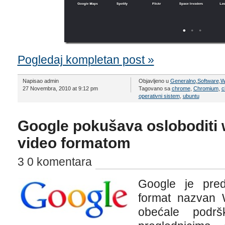
Pogledaj kompletan post »
Napisao admin
Objavljeno u
Generalno
,
Software
,
W
27 Novembra, 2010 at 9:12 pm
Tagovano sa
chrome
,
Chromium
,
c
operativni sistem
,
ubuntu
Google pokušava osloboditi
video formatom
3 0 komentara
Google je pred
format nazvan 
obećale podrš