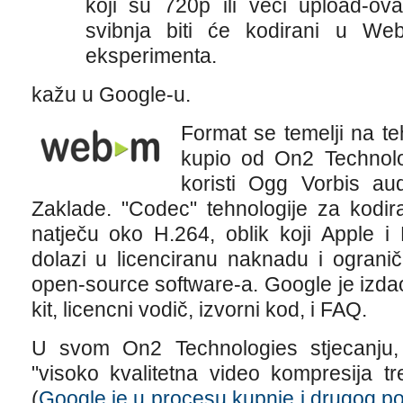
koji su 720p ili veći upload-o
svibnja biti će kodirani u 
eksperimenta.
kažu u Google-u.
Format se temelji na te
kupio od On2 Technolo
koristi Ogg Vorbis aud
Zaklade. "Codec" tehnologije za kodir
natječu oko H.264, oblik koji Apple i M
dolazi u licenciranu naknadu i ograni
open-source software-a. Google je izd
kit, licencni vodič, izvorni kod, i FAQ.
U svom On2 Technologies stjecanju,
"visoko kvalitetna video kompresija tr
(
Google je u procesu kupnje i drugog po