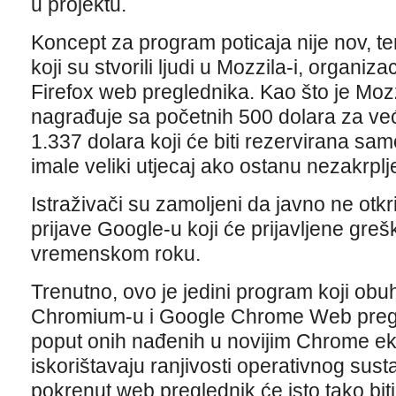
u projektu.
Koncept za program poticaja nije nov, te
koji su stvorili ljudi u Mozzila-i, organizac
Firefox web preglednika. Kao što je Mozz
nagrađuje sa početnih 500 dolara za ve
1.337 dolara koji će biti rezervirana sam
imale veliki utjecaj ako ostanu nezakrplj
Istraživači su zamoljeni da javno ne otkr
prijave Google-u koji će prijavljene gre
vremenskom roku.
Trenutno, ovo je jedini program koji obu
Chromium-u i Google Chrome Web pregle
poput onih nađenih u novijim Chrome ek
iskorištavaju ranjivosti operativnog sus
pokrenut web preglednik će isto tako bi