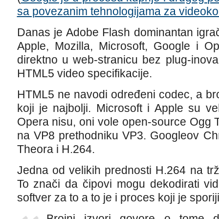
sa povezanim tehnologijama za videokon
Danas je Adobe Flash dominantan igra
Apple, Mozilla, Microsoft, Google i O
direktno u web-stranicu bez plug-inova
HTML5 video specifikacije.
HTML5 ne navodi određeni codec, a bro
koji je najbolji. Microsoft i Apple su veli
Opera nisu, oni vole open-source Ogg T
na VP8 prethodniku VP3. Googleov Ch
Theora i H.264.
Jedna od velikih prednosti H.264 na tr
To znači da čipovi mogu dekodirati vi
softver za to a to je i proces koji je sporij
Brojni izvori govore o tome d