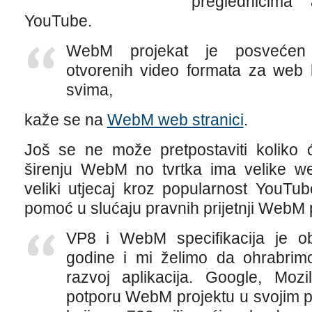
preglednicima
YouTube.
WebM projekat je posvećen ra
otvorenih video formata za web k
svima,
kaže se na
WebM web stranici
.
Još se ne može pretpostaviti koliko 
širenju WebM no tvrtka ima velike we
veliki utjecaj kroz popularnost YouT
pomoć u slućaju pravnih prijetnji WebM 
VP8 i WebM specifikacija je ob
godine i mi želimo da ohrabrim
razvoj aplikacija. Google, Moz
potporu WebM projektu u svojim p