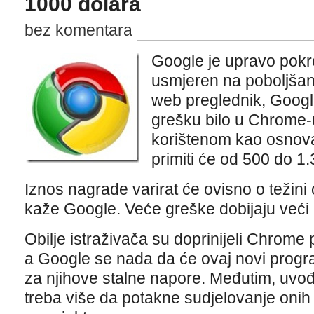
1000 dolara
bez komentara
Google je upravo pok
usmjeren na poboljšanj
web preglednik, Goog
grešku bilo u Chrome-
korištenom kao osnova
primiti će od 500 do 1.
Iznos nagrade varirat će ovisno o težini 
kaže Google. Veće greške dobijaju veći 
Obilje istraživača su doprinijeli Chrome
a Google se nada da će ovaj novi progra
za njihove stalne napore. Međutim, uv
treba više da potakne sudjelovanje onih 