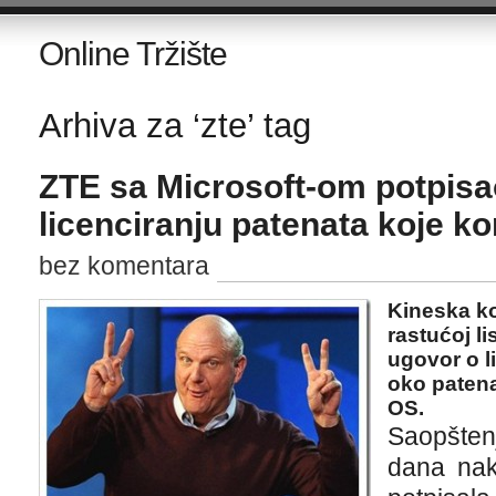
Online Tržište
Arhiva za ‘zte’ tag
ZTE sa Microsoft-om potpisa
licenciranju patenata koje ko
bez komentara
Kineska ko
rastućoj li
ugovor o l
oko patena
OS.
Saopšte
dana nak