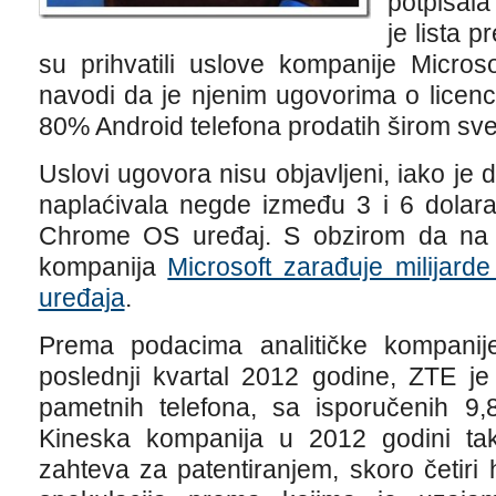
potpisal
je lista 
su prihvatili uslove kompanije Microso
navodi da je njenim ugovorima o licen
80% Android telefona prodatih širom sve
Uslovi ugovora nisu objavljeni, iako je
naplaćivala negde između 3 i 6 dolara
Chrome OS uređaj. S obzirom da na li
kompanija
Microsoft zarađuje milijard
uređaja
.
Prema podacima analitičke kompani
poslednji kvartal 2012 godine, ZTE je 
pametnih telefona, sa isporučenih 9,8
Kineska kompanija u 2012 godini tak
zahteva za patentiranjem, skoro četiri 