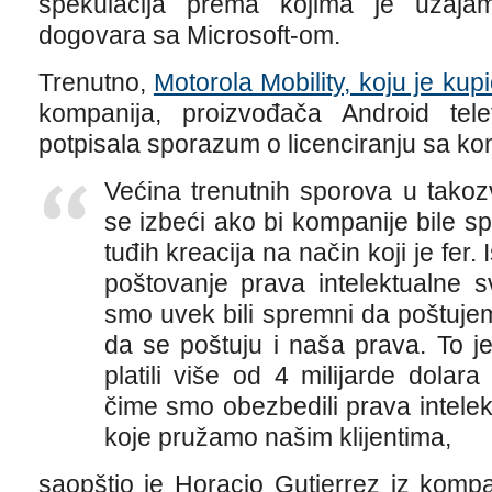
spekulacija prema kojima je uzajam
dogovara sa Microsoft-om.
Trenutno,
Motorola Mobility, koju je ku
kompanija, proizvođača Android tel
potpisala sporazum o licenciranju sa ko
Većina trenutnih sporova u tako
se izbeći ako bi kompanije bile s
tuđih kreacija na način koji je fer.
poštovanje prava intelektualne s
smo uvek bili spremni da poštujem
da se poštuju i naša prava. To j
platili više od 4 milijarde dolar
čime smo obezbedili prava intelek
koje pružamo našim klijentima,
saopštio je Horacio Gutierrez iz komp