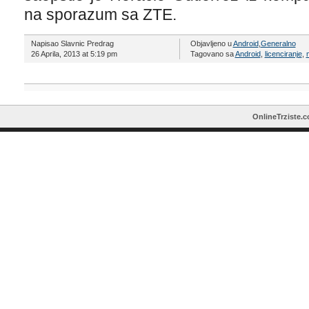
na sporazum sa ZTE.
Napisao Slavnic Predrag
Objavljeno u
Android
,
Generalno
26 Aprila, 2013 at 5:19 pm
Tagovano sa
Android
,
licenciranje
,
OnlineTrziste.