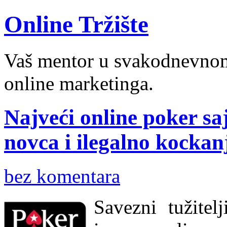
Online Tržište
Vaš mentor u svakodnevnom 
online marketinga.
Najveći online poker sa
novca i ilegalno kockan
bez komentara
Savezni tužitel