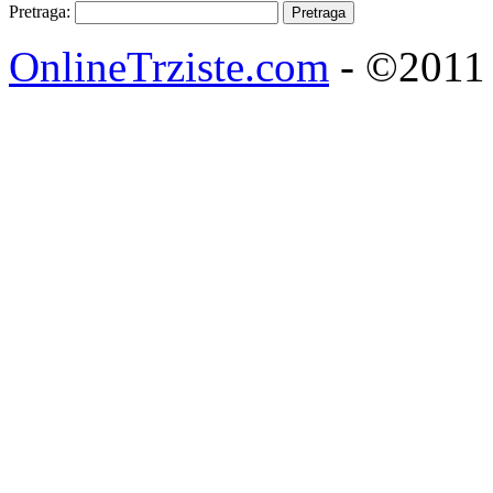
Pretraga:
OnlineTrziste.com
- ©2011 