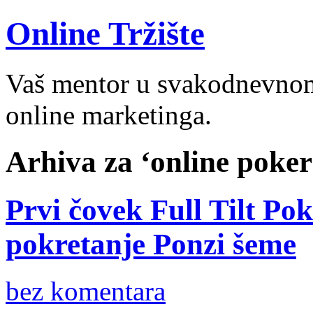
Online Tržište
Vaš mentor u svakodnevnom 
online marketinga.
Arhiva za ‘online poker
Prvi čovek Full Tilt Pok
pokretanje Ponzi šeme
bez komentara