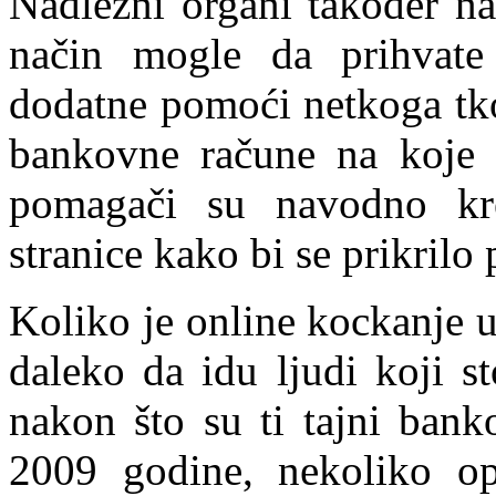
Nadležni organi također na
način mogle da prihvate 
dodatne pomoći netkoga tko
bankovne račune na koje b
pomagači su navodno kre
stranice kako bi se prikrilo 
Koliko je online kockanje 
daleko da idu ljudi koji s
nakon što su ti tajni bank
2009 godine, nekoliko op