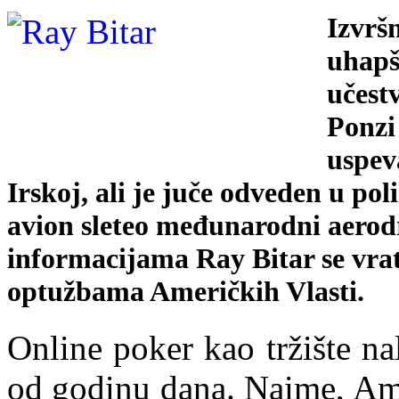
Izvršn
uhapš
učest
Ponzi
uspev
Irskoj, ali je juče odveden u pol
avion sleteo međunarodni aero
informacijama Ray Bitar se vrat
optužbama Američkih Vlasti.
Online poker kao tržište nal
od godinu dana. Naime, Ame