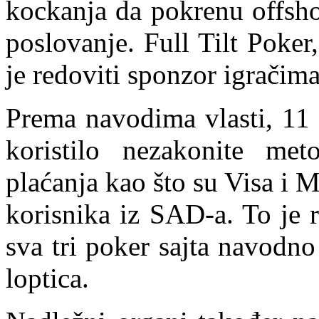
kockanja da pokrenu offshor
poslovanje. Full Tilt Poker,
je redoviti sponzor igračim
Prema navodima vlasti, 11 
koristilo nezakonite me
plaćanja kao što su Visa i 
korisnika iz SAD-a. To je 
sva tri poker sajta navodno 
loptica.