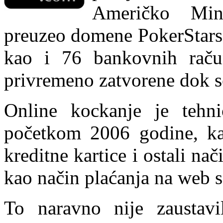
Američko Mini
preuzeo domene PokerStars,
kao i 76 bankovnih račun
privremeno zatvorene dok se
Online kockanje je tehn
početkom 2006 godine, ka
kreditne kartice i ostali na
kao način plaćanja na web s
To naravno nije zaustav