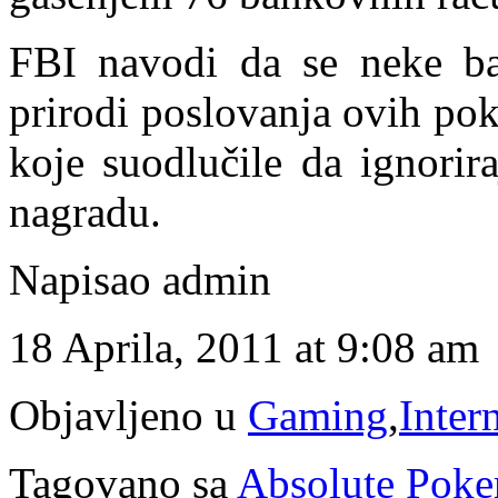
FBI navodi da se neke ba
prirodi poslovanja ovih pok
koje suodlučile da ignori
nagradu.
Napisao admin
18 Aprila, 2011 at 9:08 am
Objavljeno u
Gaming
,
Inter
Tagovano sa
Absolute Poke