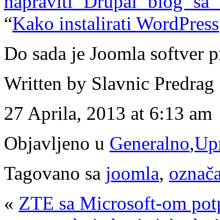
napraviti Drupal blog sa
“
Kako instalirati WordPress
Do sada je Joomla softver p
Written by Slavnic Predrag
27 Aprila, 2013 at 6:13 am
Objavljeno u
Generalno
,
Upr
Tagovano sa
joomla
,
označa
«
ZTE sa Microsoft-om potp