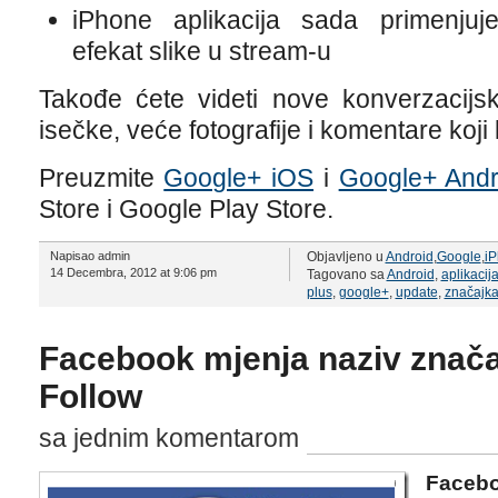
iPhone aplikacija sada primenjuj
efekat slike u stream-u
Takođe ćete videti nove konverzacijsk
isečke, veće fotografije i komentare koji
Preuzmite
Google+ iOS
i
Google+ Andro
Store i Google Play Store.
Napisao admin
Objavljeno u
Android
,
Google
,
i
14 Decembra, 2012 at 9:06 pm
Tagovano sa
Android
,
aplikacij
plus
,
google+
,
update
,
značajk
Facebook mjenja naziv znača
Follow
sa jednim komentarom
Facebo