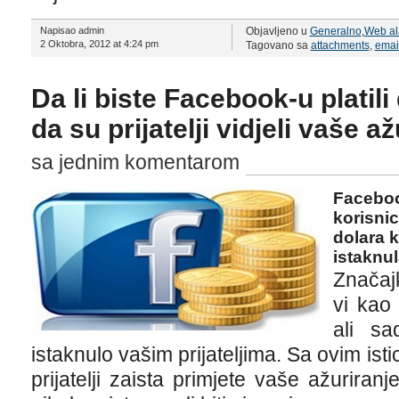
Napisao admin
Objavljeno u
Generalno
,
Web al
2 Oktobra, 2012 at 4:24 pm
Tagovano sa
attachments
,
emai
Da li biste Facebook-u platili
da su prijatelji vidjeli vaše a
sa jednim komentarom
Faceboo
korisni
dolara k
istaknul
Značajk
vi kao 
ali s
istaknulo vašim prijateljima. Sa ovim is
prijatelji zaista primjete vaše ažuriranj