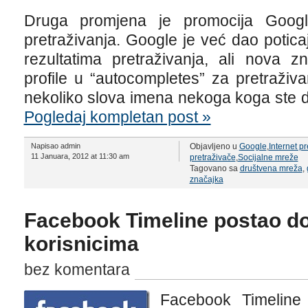
Druga promjena je promocija Google
pretraživanja. Google je već dao poticaj 
rezultatima pretraživanja, ali nova 
profile u “autocompletes” za pretraživa
nekoliko slova imena nekoga koga ste d
Pogledaj kompletan post »
Napisao admin
Objavljeno u
Google
,
Internet p
11 Januara, 2012 at 11:30 am
pretraživače
,
Socijalne mreže
Tagovano sa
društvena mreža
,
značajka
Facebook Timeline postao d
korisnicima
bez komentara
Facebook Timeline