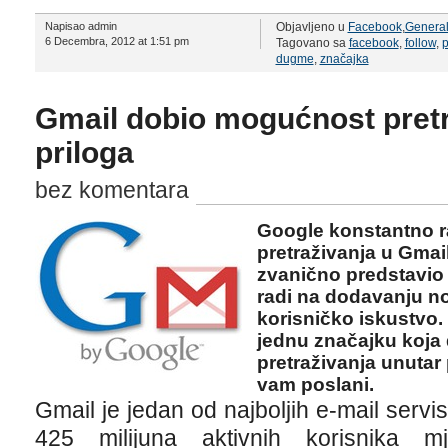
Napisao admin
Objavljeno u
Facebook
,
Genera
6 Decembra, 2012 at 1:51 pm
Tagovano sa
facebook
,
follow
,
p
dugme
,
značajka
Gmail dobio mogućnost pretr
priloga
bez komentara
Google konstantno r
pretraživanja u Gmai
zvanično predstavio 
radi na dodavanju no
korisničko iskustvo.
jednu značajku koja
pretraživanja unutar 
vam poslani.
Gmail je jedan od najboljih e-mail servis
425 milijuna aktivnih korisnika m