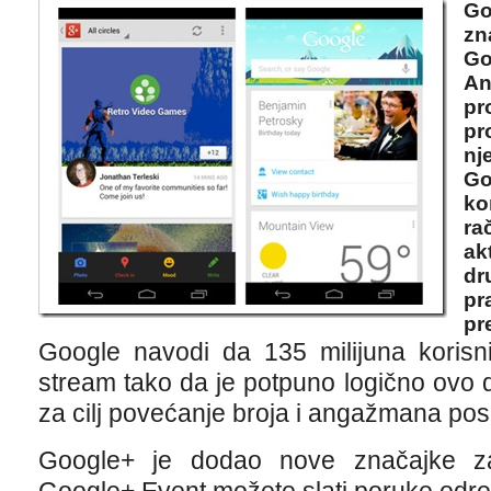
Go
zn
Go
An
pr
pr
nj
Go
ko
ra
ak
dr
pr
pr
Google navodi da 135 milijuna korisni
stream tako da je potpuno logično ovo 
za cilj povećanje broja i angažmana poso
Google+ je dodao nove značajke za