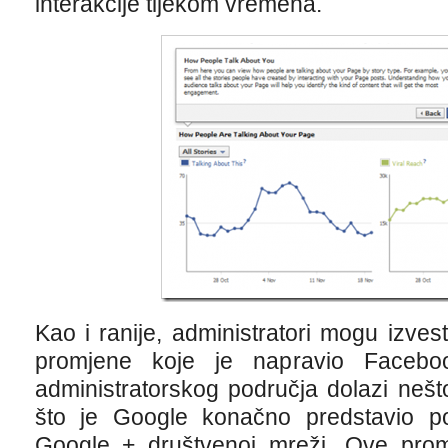
interakcije tijekom vremena.
Kao i ranije, administratori mogu izve
promjene koje je napravio Faceb
administratorskog područja dolazi neš
što je Google konačno predstavio po
Google + društvenoj mreži. Ove prom