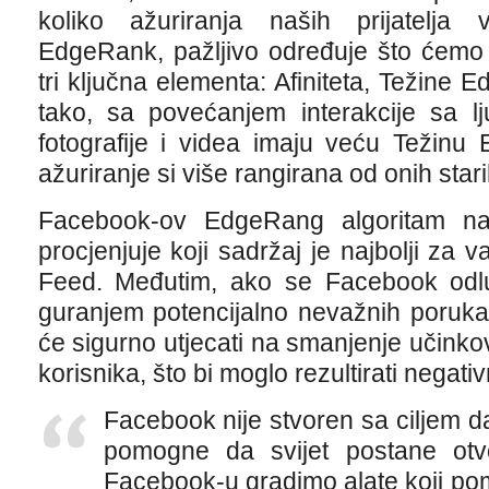
koliko ažuriranja naših prijatelja 
EdgeRank, pažljivo određuje što ćemo 
tri ključna elementa: Afiniteta, Težine 
tako, sa povećanjem interakcije sa lju
fotografije i videa imaju veću Težinu
ažuriranje si više rangirana od onih stari
Facebook-ov EdgeRang algoritam na
procjenjuje koji sadržaj je najbolji za 
Feed. Međutim, ako se Facebook odlu
guranjem potencijalno nevažnih poruka
će sigurno utjecati na smanjenje učinko
korisnika, što bi moglo rezultirati negat
Facebook nije stvoren sa ciljem 
pomogne da svijet postane otvo
Facebook-u gradimo alate koji po