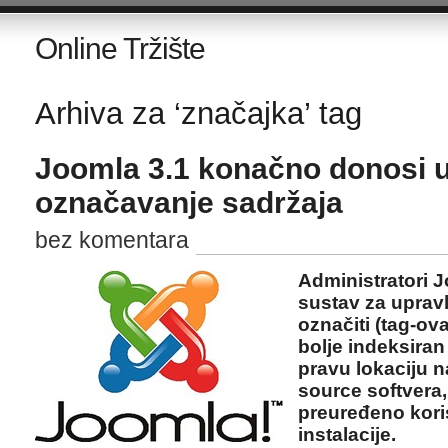
Online Tržište
Arhiva za ‘značajka’ tag
Joomla 3.1 konačno donosi 
označavanje sadržaja
bez komentara
Administratori J
sustav za uprav
označiti (tag-ova
bolje indeksiran
pravu lokaciju n
source softvera
preuređeno koris
instalacije.