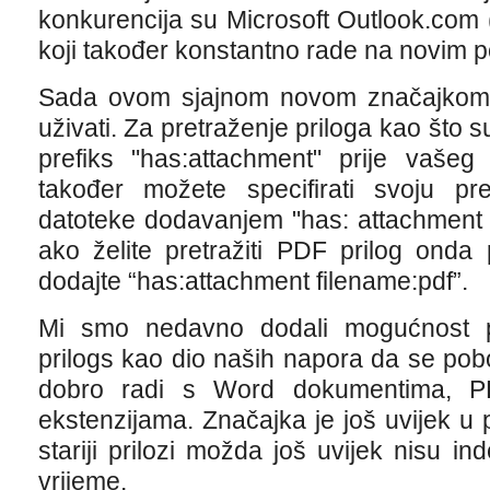
konkurencija su Microsoft Outlook.com (
koji također konstantno rade na novim po
Sada ovom sjajnom novom značajkom G
uživati. Za pretraženje priloga kao što 
prefiks "has:attachment" prije vašeg 
također možete specifirati svoju p
datoteke dodavanjem "has: attachment f
ako želite pretražiti PDF prilog onda 
dodajte “has:attachment filename:pdf”.
Mi smo nedavno dodali mogućnost pr
prilogs kao dio naših napora da se pob
dobro radi s Word dokumentima, P
ekstenzijama. Značajka je još uvijek u
stariji prilozi možda još uvijek nisu ind
vrijeme.