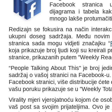
Facebook stranica uk
dijagrama i tabela ka
mnogo lakše protumačiti
Redizajn se fokusira na način interakc
ukupni doseg sadržaja. Među novim st
stranica sada mogu vidjeti značajku “
koja prikazuje broj ljudi koji su kreirali
stranice, prikazanih putem "Weekly Reach"
“People Talking About This" je broj jedin
sadržaj o vašoj stranici na Facebook-u. 
Facebook stranici, više distribucije ćete do
vašu poruku prikazuje se u "Weekly Tot
Virality mjeri vjerojatnoću kojom će oso
vaš post sa svojim prijateljima. Ovo je