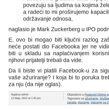
povezuju sa ljudima sa kojima žele 
a radeći to mi proširujemo kapacite
održavanje odnosa,
naglasio je Mark Zuckerberg u IPO pod
E, ovo bi mogao biti ključni razlog za
neće postati dio Facebooka jer ne vid
biti u skladu sa naplaćivanjem korisn
njihovi prijatelji trebali da vide.
Da li biste vi platili Facebook-u za sigu
vaše ažuriranje? I koja bi to poruka treb
za nju (da nije oglas).
Napisao admin
Objavljeno u
Featured
,
Online o
12 Maja, 2012 at 1:42 pm
Tagovano sa
ažuriranje
,
društv
zarada
,
plaćanje
,
plaćanje na i