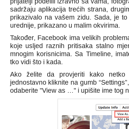
prijatelji podelili izravno sa vama, fotog
sadržaju aplikacija trećih strana, drugi
prikazivalo na vašem zidu. Sada, je to
urednije, prikazano u malim okvirima.
Također, Facebook ima velikih problem
koje usljed raznih pritisaka stalno mje
mnogim korisnicima. Sa Timeline, imat
tko vidi što i kada.
Ako želite da provjeriti kako netko 
jednostavno kliknite na gumb “Settings”,
odaberite "View as …" i upišite ime tog n