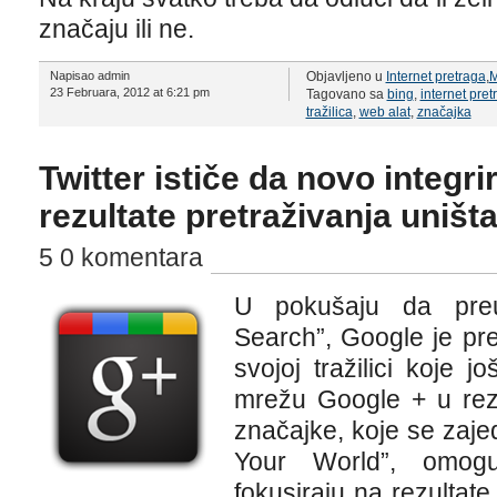
značaju ili ne.
Napisao admin
Objavljeno u
Internet pretraga
,
M
23 Februara, 2012 at 6:21 pm
Tagovano sa
bing
,
internet pret
tražilica
,
web alat
,
značajka
Twitter ističe da novo integr
rezultate pretraživanja uništ
5 0 komentara
U pokušaju da preu
Search”, Google je pre
svojoj tražilici koje j
mrežu Google + u rezu
značajke, koje se zaje
Your World”, omogu
fokusiraju na rezultate