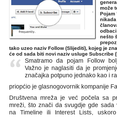
generac
može to
Pojam 
nikada
članov
odbaci 
nešto š
prepozn
tako uzeo naziv Follow (Slijediti), kojeg je zn
će od sada biti novi naziv usluge Subscribe (
Smatramo da pojam Follow bolj
Važno je naglasiti da je promjenj
značajka potpuno jednako kao i ran
priopćio je glasnogovornik kompanije F
Društvena mreža je već počela sa pr
mreži, što znači da svugdje gde sada v
na Timeline ili Interest Lists, uskor