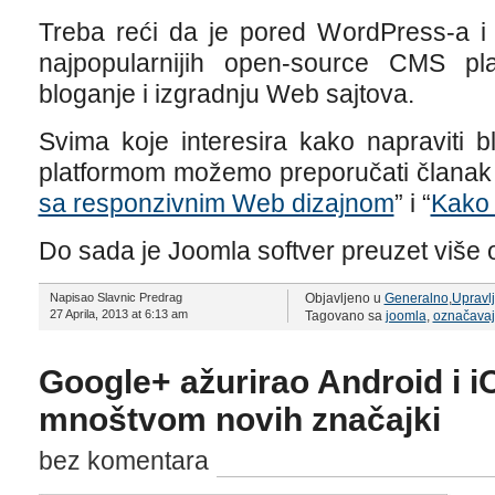
Treba reći da je pored WordPress-a i
najpopularnijih open-source CMS pla
bloganje i izgradnju Web sajtova.
Svima koje interesira kako napraviti 
platformom možemo preporučati članak
sa responzivnim Web dizajnom
” i “
Kako 
Do sada je Joomla softver preuzet više o
Napisao Slavnic Predrag
Objavljeno u
Generalno
,
Upravl
27 Aprila, 2013 at 6:13 am
Tagovano sa
joomla
,
označavaj
Google+ ažurirao Android i iO
mnoštvom novih značajki
bez komentara