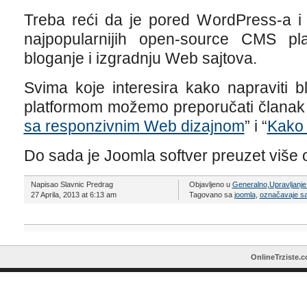
Treba reći da je pored WordPress-a i
najpopularnijih open-source CMS pla
bloganje i izgradnju Web sajtova.
Svima koje interesira kako napraviti 
platformom možemo preporučati članak
sa responzivnim Web dizajnom
” i “
Kako 
Do sada je Joomla softver preuzet više o
Napisao Slavnic Predrag
Objavljeno u
Generalno
,
Upravljanj
27 Aprila, 2013 at 6:13 am
Tagovano sa
joomla
,
označavaje sa
OnlineTrziste.