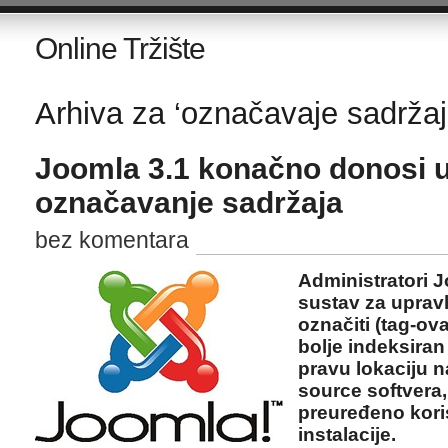
Online Tržište
Arhiva za ‘označavaje sadržaj
Joomla 3.1 konačno donosi 
označavanje sadržaja
bez komentara
Administratori J
sustav za uprav
označiti (tag-ova
bolje indeksiran
pravu lokaciju n
source softvera
preuređeno koris
instalacije.