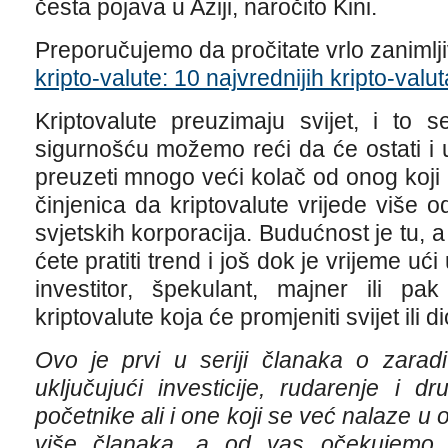
česta pojava u Aziji, naročito Kini.
Preporučujemo da pročitate vrlo zanimlji
kripto-valute: 10 najvrednijih kripto-valut
Kriptovalute preuzimaju svijet, i to
sigurnošću možemo reći da će ostati i 
preuzeti mnogo veći kolač od onog koji
činjenica da kriptovalute vrijede više o
svjetskih korporacija. Budućnost je tu, a
ćete pratiti trend i još dok je vrijeme uć
investitor, špekulant, majner ili 
kriptovalute koja će promjeniti svijet ili d
Ovo je prvi u seriji članaka o zaradi
uključujući investicije, rudarenje i d
početnike ali i one koji se već nalaze u 
više članaka, a od vas očekujemo h