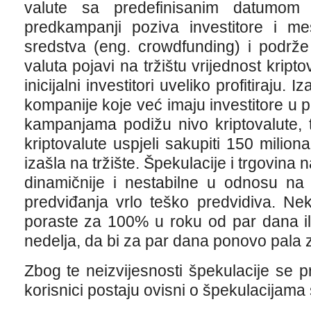
valute sa predefinisanim datumom 
predkampanji poziva investitore i me
sredstva (eng. crowdfunding) i podrž
valuta pojavi na tržištu vrijednost krip
inicijalni investitori uveliko profitiraju.
kompanije koje već imaju investitore u p
kampanjama podižu nivo kriptovalute,
kriptovalute uspjeli sakupiti 150 milion
izašla na tržište. Špekulacije i trgovina
dinamičnije i nestabilne u odnosu na
predviđanja vrlo teško predvidiva. Ne
poraste za 100% u roku od par dana i
nedelja, da bi za par dana ponovo pala z
Zbog te neizvijesnosti špekulacije se p
korisnici postaju ovisni o špekulacijama 