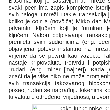
BitCoina, koji je sastavljen od mreže 
svaki peer ima zapis kompletne istorij
svih naloga u mreži. Dakle, transakcija 
koliko je coin-a (novčiča) Mirko dao 
privatnim ključem koji je formiran j
ključem. Nakon potpisivanja transakci
prenijeta svim sudionicima (eng. peer
objavljena gotovo instantno na mreži
vrijeme da se potvrdi kao važeća. Ta
nastaje kriptovaluta. Potvrdu i potpis
“rudari” (eng. miner [majner]). Kada j
znači da je više niko ne može promjeniti 
svih transakcija takozvanog blockcha
posao, rudari se nagrađuju tokenima ko
tu valutu u određenoj vrijednosti, u ovom