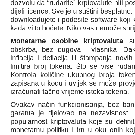
dozvolu da “rudarite” krptovalute niti po
dijeli licence. Sve je u suštini besplatno,
downloadujete i podesite software koji k
kada vi to hoćete. Niko vas nemože spriječ
Monetarne osobine kriptovaluta
su 
obskrba, bez dugova i vlasnika. Dak
inflacija i deflacija ili štampanja novi
limitira broj tokena. Što se više ruda
Kontrola količine ukupnog broja token
zapisana u kodu i uvijek se može provjer
izračunati tačno vrijeme isteka tokena.
Ovakav način funkcionisanja, bez bana
garanta je djelovao na nezavisnost 
popularnost kriptovaluta koje su defini
monetarnu politiku i trn u oku onih k