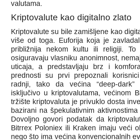
valutama.
Kriptovalute kao digitalno zlato
Kriptovalute su bile zamišljene kao digi
više od toga. Euforija koja je zavlada
približnija nekom kultu ili religiji. T
osiguravaju vlasniku anonimnost, nemaj
uticaja, a predstavljaju brz i komfo
prednosti su prvi prepoznali korisnici
radnji, tako da većina “deep-dark”
isključivo u kriptovalutama, većinom 
tržište kriptovaluta je privuklo dosta inv
bazirani na špekulativnim aktivnostima
Dovoljno govori podatak da kriptoval
Bitrrex Poloniex ili Kraken imaju veći 
nego što ima većina konvencionalnih ev