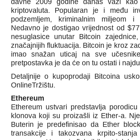
davne 2009 godine danas važi kao z
kriptovaluta. Popularan je i među in
podzemljem, kriminalnim miljeom i 
Nedavno je dostigao vrijednost od $770
nesuglasice unutar Bitcoin zajednice,
značajnijih fluktuacija. Bitcoin je kroz z
imao snažan uticaj na sve učesnike 
pretpostavka je da će on tu ostati i najd
Detaljnije o kupoprodaji Bitcoina us
OnlineTržištu.
Ethereum
Ethereum ustvari predstavlja porodicu vi
klonova koji su proizašli iz Ether-a. Nj
Buterin je predefinisao da Ether bloc
transakcije i takozvana krpito-stanj