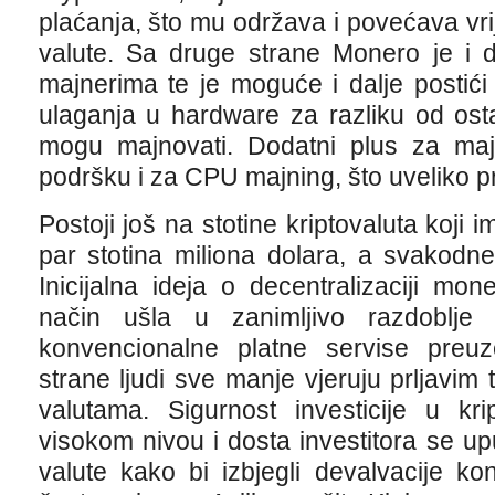
plaćanja, što mu održava i povećava vri
valute. Sa druge strane Monero je i 
majnerima te je moguće i dalje postići 
ulaganja u hardware za razliku od osta
mogu majnovati. Dodatni plus za majn
podršku i za CPU majning, što uveliko p
Postoji još na stotine kriptovaluta koji 
par stotina miliona dolara, a svakodn
Inicijalna ideja o decentralizaciji mo
način ušla u zanimljivo razdoblj
konvencionalne platne servise preuze
strane ljudi sve manje vjeruju prljavim 
valutama. Sigurnost investicije u kr
visokom nivou i dosta investitora se upu
valute kako bi izbjegli devalvacije ko