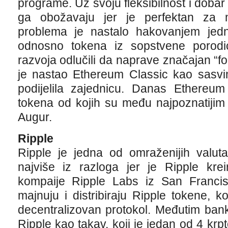
programe. Uz svoju fleksibilnost i dobar
ga obožavaju jer je perfektan za 
problema je nastalo hakovanjem jed
odnosno tokena iz sopstvene porodi
razvoja odlučili da naprave značajan “
je nastao Ethereum Classic kao sasvim
podijelila zajednicu. Danas Ethereum
tokena od kojih su među najpoznatiji
Augur.
Ripple
Ripple je jedna od omraženijih valuta 
najviše iz razloga jer je Ripple kre
kompaije Ripple Labs iz San Franc
majnuju i distribiraju Ripple tokene, ko
decentralizovan protokol. Međutim bank
Ripple kao takav, koji je jedan od 4 krp