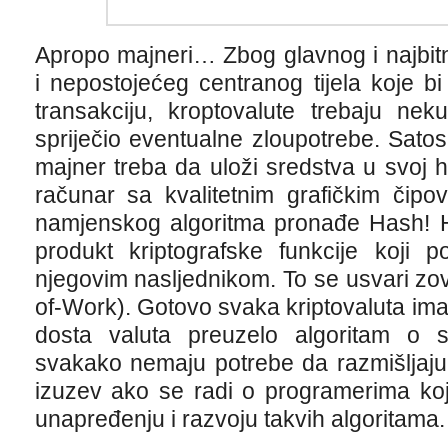
Apropo majneri… Zbog glavnog i najbitni
i nepostojećeg centranog tijela koje bi
transakciju, kroptovalute trebaju ne
spriječio eventualne zloupotrebe. Satos
majner treba da uloži sredstva u svoj 
računar sa kvalitetnim grafičkim čipo
namjenskog algoritma pronađe Hash! H
produkt kriptografske funkcije koji 
njegovim nasljednikom. To se usvari zo
of-Work). Gotovo svaka kriptovaluta ima 
dosta valuta preuzelo algoritam o sv
svakako nemaju potrebe da razmišljaju 
izuzev ako se radi o programerima koji
unapređenju i razvoju takvih algoritama.