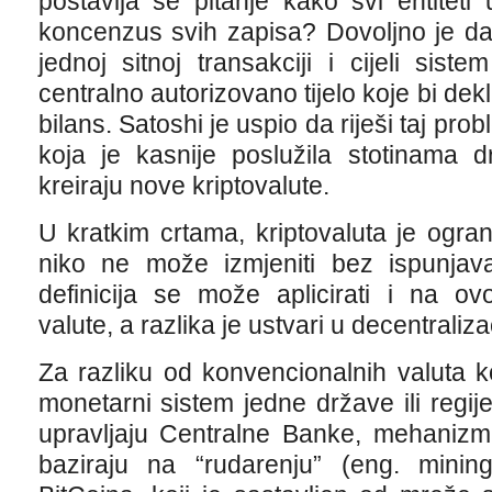
postavlja se pitanje kako svi entitet
koncenzus svih zapisa? Dovoljno je d
jednoj sitnoj transakciji i cijeli sis
centralno autorizovano tijelo koje bi dek
bilans. Satoshi je uspio da riješi taj pr
koja je kasnije poslužila stotinama d
kreiraju nove kriptovalute.
U kratkim crtama, kriptovaluta je ogra
niko ne može izmjeniti bez ispunjava
definicija se može aplicirati i na o
valute, a razlika je ustvari u decentralizac
Za razliku od konvencionalnih valuta k
monetarni sistem jedne države ili regije
upravljaju Centralne Banke, mehanizmi
baziraju na “rudarenju” (eng. mining