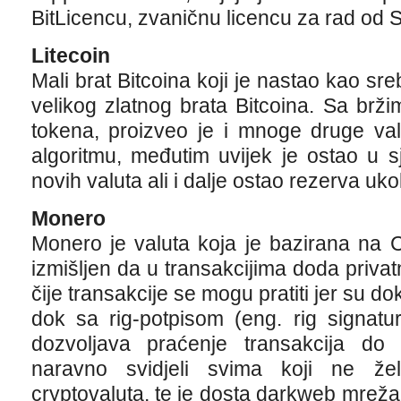
BitLicencu, zvaničnu licencu za rad od 
Litecoin
Mali brat Bitcoina koji je nastao kao sre
velikog zlatnog brata Bitcoina. Sa brž
tokena, proizveo je i mnoge druge va
algoritmu, međutim uvijek je ostao u s
novih valuta ali i dalje ostao rezerva ukol
Monero
Monero je valuta koja je bazirana na C
izmišljen da u transakcijima doda privat
čije transakcije se mogu pratiti jer su 
dok sa rig-potpisom (eng. rig signatur
dozvoljava praćenje transakcija do
naravno svidjeli svima koji ne že
cryptovaluta, te je dosta darkweb mrež