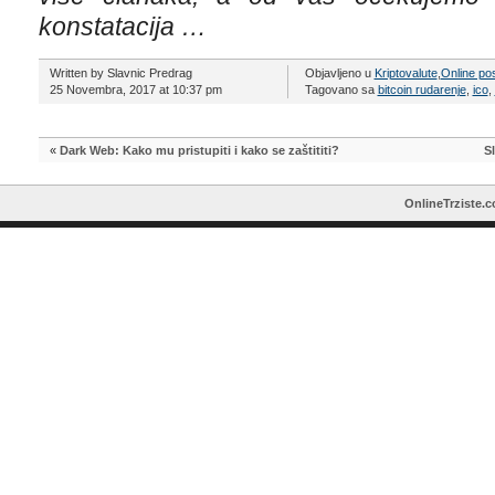
konstatacija …
Written by Slavnic Predrag
Objavljeno u
Kriptovalute
,
Online po
25 Novembra, 2017 at 10:37 pm
Tagovano sa
bitcoin rudarenje
,
ico
,
«
Dark Web: Kako mu pristupiti i kako se zaštititi?
S
OnlineTrziste.