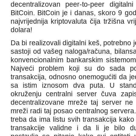
decentralizovan peer-to-peer digital
BitCoin. BitCoin je i danas, skoro 9 god
najvrijednija kriptovaluta čija tržišna vr
dolara!
Da bi realizovali digitalni keš, potrebno 
sastoji od vašeg naloga/računa, bilansa 
konvencionalnim bankarskim sistemom 
Najveći problem koji su do sada po
transakcija, odnosno onemogućiti da jeda
sa istim iznosom dva puta. U stan
okruženju centralni server čuva zapi
decentralizovane mreže taj server ne p
mreži radi taj posao centralnog servera.
treba da ima listu svih transakcija kako
transakcije validne i da li je bilo d