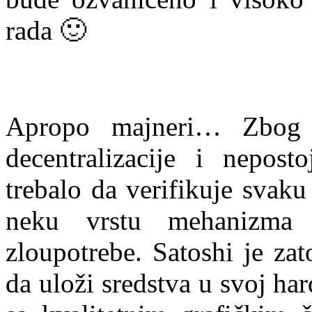
rada 🙂
Apropo majneri… Zbog g
decentralizacije i nepost
trebalo da verifikuje svaku
neku vrstu mehanizma k
zloupotrebe. Satoshi je za
da uloži sredstva u svoj ha