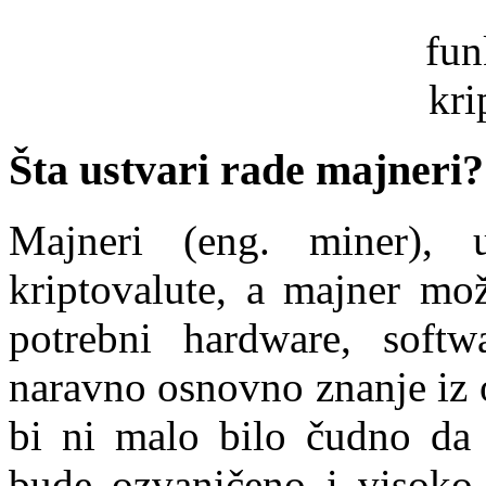
Šta ustvari rade majneri?
Majneri (eng. miner),
kriptovalute, a majner mo
potrebni hardware, softwa
naravno osnovno znanje iz o
bi ni malo bilo čudno da
bude ozvaničeno i visoko 