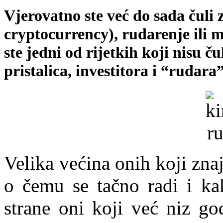
Vjerovatno ste već do sada čuli 
cryptocurrency), rudarenje ili 
ste jedni od rijetkih koji nisu ču
pristalica, investitora i “rudara”
Velika većina onih koji zn
o čemu se tačno radi i ka
strane oni koji već niz god