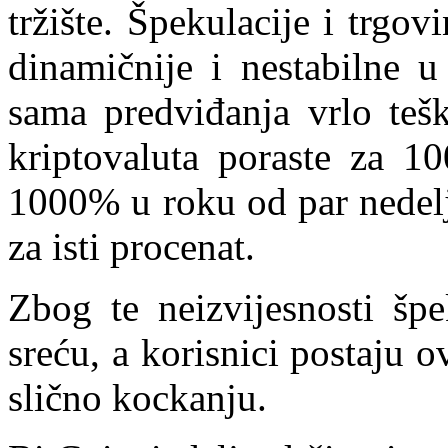
tržište. Špekulacije i trgo
dinamičnije i nestabilne 
sama predviđanja vrlo teš
kriptovaluta poraste za 1
1000% u roku od par nedelj
za isti procenat.
Zbog te neizvijesnosti špe
sreću, a korisnici postaju o
slično kockanju.