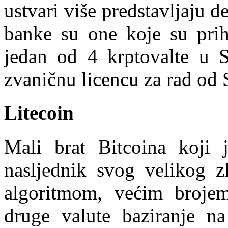
ustvari više predstavljaju 
banke su one koje su prihv
jedan od 4 krptovalte u 
zvaničnu licencu za rad od 
Litecoin
Mali brat Bitcoina koji 
nasljednik svog velikog z
algoritmom, većim broje
druge valute baziranje n