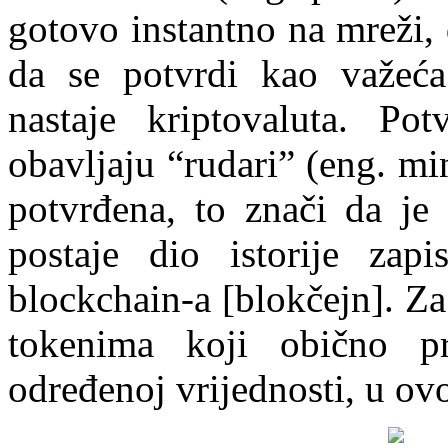
gotovo instantno na mreži,
da se potvrdi kao važeća
nastaje kriptovaluta. Pot
obavljaju “rudari” (eng. mi
potvrđena, to znači da je
postaje dio istorije zapi
blockchain-a [blokčejn]. Za
tokenima koji obično p
određenoj vrijednosti, u ov