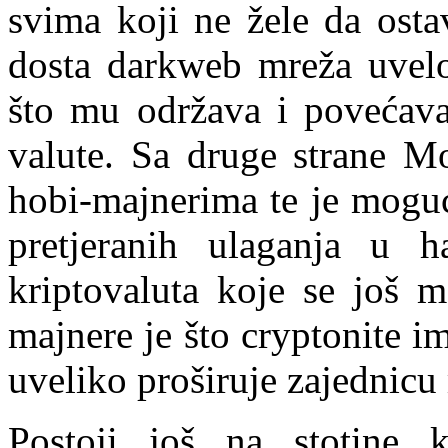
svima koji ne žele da ostav
dosta darkweb mreža uvelo
što mu održava i povećava 
valute. Sa druge strane M
hobi-majnerima te je moguće
pretjeranih ulaganja u h
kriptovaluta koje se još 
majnere je što cryptonite 
uveliko proširuje zajednicu
Postoji još na stotine k