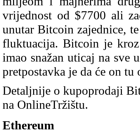
miljeom i majnerima drug
vrijednost od $7700 ali za
unutar Bitcoin zajednice, te
fluktuacija. Bitcoin je kro
imao snažan uticaj na sve u
pretpostavka je da će on tu o
Detaljnije o kupoprodaji B
na OnlineTržištu.
Ethereum