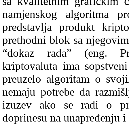
sa kvalitetnim grafičkim 
namjenskog algoritma p
predstavlja produkt kript
prethodni blok sa njegovim
“dokaz rada” (eng. Pr
kriptovaluta ima sopstveni
preuzelo algoritam o svoj
nemaju potrebe da razmišlj
izuzev ako se radi o pr
doprinesu na unapređenju i 