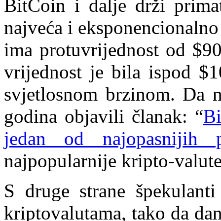
BitCoin i dalje drži prima
najveća i eksponencionalno
ima protuvrijednost od $9
vrijednost je bila ispod $
svjetlosnom brzinom. Da n
godina objavili članak: “
Bi
jedan od najopasnijih p
najpopularnije kripto-valute
S druge strane špekulanti
kriptovalutama, tako da da