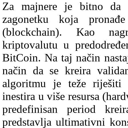
Za majnere je bitno da z
zagonetku koja pronađ
(blockchain). Kao na
kriptovalutu u predodređe
BitCoin. Na taj način nasta
način da se kreira validan
algoritmu je teže riješit
inestira u više resursa (har
predefinisan period krei
predstavlja ultimativni ko