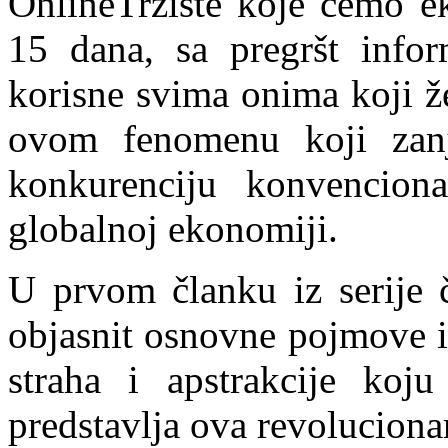
OnlineTržište koje ćemo ek
15 dana, sa pregršt infor
korisne svima onima koji že
ovom fenomenu koji zanji
konkurenciju konvencion
globalnoj ekonomiji.
U prvom članku iz serije 
objasnit osnovne pojmove i
straha i apstrakcije koju
predstavlja ova revolucionar