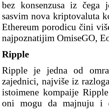
bez konsenzusa iz čega j
sasvim nova kriptovaluta ko
Ethereum porodicu čini viš
najpoznatijim OmiseGO, Eo
Ripple
Ripple je jedna od omraž
zajednici, najviše iz razlog
istoimene kompaije Ripple
oni mogu da majnuju i di