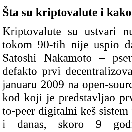
Šta su kriptovalute i kak
Kriptovalute su ustvari n
tokom 90-tih nije uspio da
Satoshi Nakamoto – pseu
defakto prvi decentralizov
januaru 2009 na open-sourc
kod koji je predstavljao pr
to-peer digitalni keš siste
i danas, skoro 9 godin