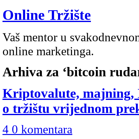
Online Tržište
Vaš mentor u svakodnevnom 
online marketinga.
Arhiva za ‘bitcoin ruda
Kriptovalute, majning, 
o tržištu vrijednom pre
4 0 komentara