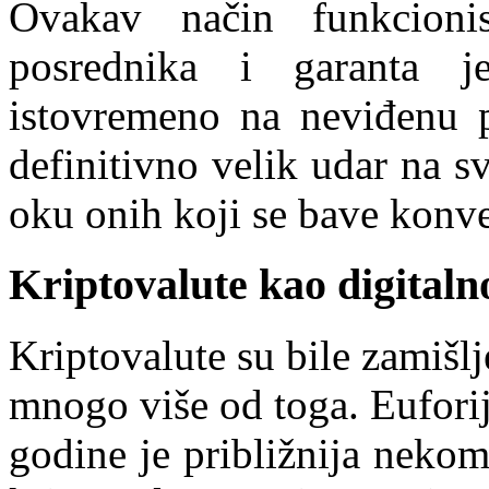
Ovakav način funkcioni
posrednika i garanta j
istovremeno na neviđenu p
definitivno velik udar na s
oku onih koji se bave konv
Kriptovalute kao digitaln
Kriptovalute su bile zamišlj
mnogo više od toga. Euforij
godine je približnija nekom k