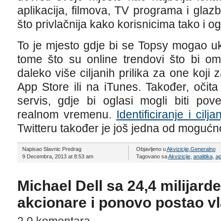
aplikacija, filmova, TV programa i glaz
što privlačnija kako korisnicima tako i o
To je mjesto gdje bi se Topsy mogao ukl
tome što su online trendovi što bi om
daleko više ciljanih prilika za one koj
App Store ili na iTunes. Također, očita
servis, gdje bi oglasi mogli biti pov
realnom vremenu.
Identificiranje i cilj
Twitteru također je još jedna od mogućn
Napisao Slavnic Predrag
Objavljeno u
Akvizicije
,
Generalno
9 Decembra, 2013 at 8:53 am
Tagovano sa
Akvizicije
,
analitika
,
ap
Michael Dell sa 24,4 milijarde
akcionare i ponovo postao v