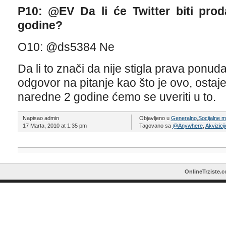
P10: @EV Da li će Twitter biti prod
godine?
O10: @ds5384 Ne
Da li to znači da nije stigla prava ponuda
odgovor na pitanje kao što je ovo, ostaje
naredne 2 godine ćemo se uveriti u to.
Napisao admin
Objavljeno u
Generalno
,
Socijalne 
17 Marta, 2010 at 1:35 pm
Tagovano sa
@Anywhere
,
Akvizicij
OnlineTrziste.