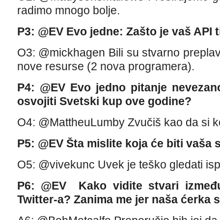
radimo mnogo bolje.
P3: @EV Evo jedne: Zašto je vaš API
O3: @mickhagen Bili su stvarno preplavl
nove resurse (2 nova programera).
P4: @EV Evo jedno pitanje nevezano
osvojiti Svetski kup ove godine?
O4: @MattheuLumby Zvučiš kao da si ko
P5: @EV Šta mislite koja će biti vaša 
O5: @vivekunc Uvek je teško gledati i
P6: @EV Kako vidite stvari između
Twitter-a? Zanima me jer naša ćerka 