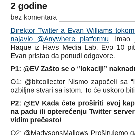
2 godine
bez komentara
Direktor Twitter-a Evan Williams toko
najavio @Anywhere platformu
, imao 
Haque iz Havs Media Lab. Evo 10 pita
Evan pristao da ponudi odgovore.
P1: @EV Zašto se o “lokaciji” naknadn
O1: @bitcollector Nismo započeli sa “
ozbiljne stvari sa istom. To će uskoro biti
P2: @EV Kada ćete proširiti svoj kapa
na padu ili opterećenju Twitter servera
vidim prečesto!
O2: @MadysonsMallows Proširujemo ga