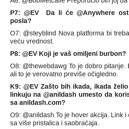
A6: @BobMetcalfe Preporučio bih joj da a
P7: @EV Da li će @Anywhere osta
posla?
O7: @steyblind Nova platforma bi treb
veću vrednost.
P8: @EV Koji je vaš omiljeni burbon?
O8: @thewebdawg To je dobro pitanje. E
ali to je verovatno previše očigledno.
K9: @EV Zašto bih ikada, ikada žel
linkuju na @anildash umesto da kor
sa anildash.com?
O9: @anildash To je hover akcija. Link i da
sa više pristalica i saobraćaja.