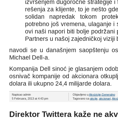
izvršenjem dugoročne strategije i 
rešenja za klijente, to je nešto g
solidan napredak tokom protekl
potrebno još vremena, ulaganje i s
ovi naši napori biti bolje podržan
Partners u našoj zajedničkoj viziji
navodi se u današnjem saopštenju osn
Michael Dell-a.
Kompanija Dell sinoć je glasanjem odob
osnivač kompanije od akcionara otkuplj
dolara ili ukupno 24,4 milijarde dolara.
Napisao admin
Objavljeno u
Akvizicije
,
Generalno
5 Februara, 2013 at 4:43 pm
Tagovano sa
akcije
,
akcionari
,
Akviz
Direktor Twittera kaže ne ak