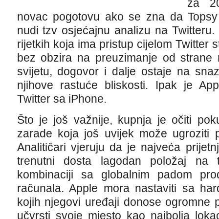
za 20
novac pogotovu ako se zna da Topsy n
nudi tzv osjećajnu analizu na Twitteru
rijetkih koja ima pristup cijelom Twitter 
bez obzira na preuzimanje od strane 
svijetu, dogovor i dalje ostaje na sna
njihove rastuće bliskosti. Ipak je Ap
Twitter sa iPhone.
Što je još važnije, kupnja je očiti po
zarade koja još uvijek može ugroziti 
Analitičari vjeruju da je najveća prije
trenutni dosta lagodan položaj na ta
kombinaciji sa globalnim padom prod
računala. Apple mora nastaviti sa ha
kojih njegovi uređaji donose ogromne pr
učvrsti svoje mjesto kao najbolja loka