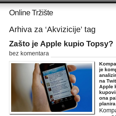
Online Tržište
Arhiva za ‘Akvizicije’ tag
Zašto je Apple kupio Topsy?
bez komentara
Kompan
je komp
analizi
na Twit
Apple 
kupovi
ona pak
planira
Kompa