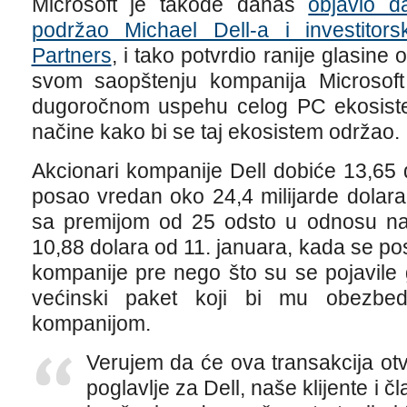
Microsoft je takođe danas
objavio d
podržao Michael Dell-a i investitor
Partners
, i tako potvrdio ranije glasine
svom saopštenju kompanija Microsof
dugoročnom uspehu celog PC ekosistem
načine kako bi se taj ekosistem održao.
Akcionari kompanije Dell dobiće 13,65 do
posao vredan oko 24,4 milijarde dolara
sa premijom od 25 odsto u odnosu na
10,88 dolara od 11. januara, kada se pos
kompanije pre nego što su se pojavile 
većinski paket koji bi mu obezbed
kompanijom.
Verujem da će ova transakcija otvo
poglavlje za Dell, naše klijente i č