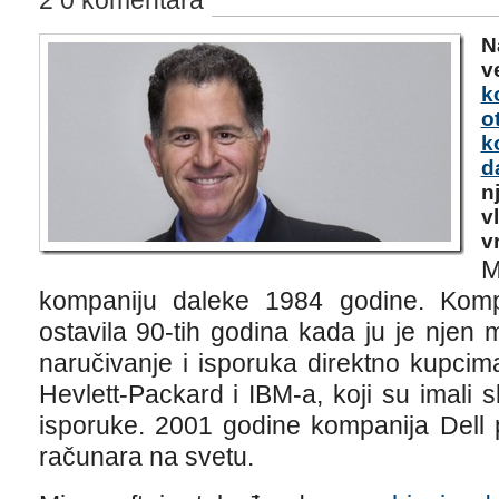
2 0 komentara
N
v
k
o
k
d
n
v
v
M
kompaniju daleke 1984 godine. Kompa
ostavila 90-tih godina kada ju je njen
naručivanje i isporuka direktno kupcima
Hevlett-Packard i IBM-a, koji su imali
isporuke. 2001 godine kompanija Dell 
računara na svetu.