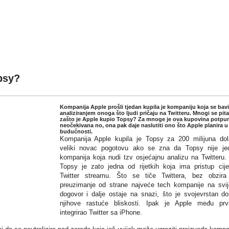
Vaš mentor u svakodnevnom sv(ij
psy?
Kompanija Apple prošli tjedan kupila je kompaniju koja se bavi
analiziranjem onoga što ljudi pričaju na Twitteru. Mnogi se pita
zašto je Apple kupio Topsy? Za mnoge je ova kupovina potpu
neočekivana no, ona pak daje naslutiti ono što Apple planira u
budućnosti.
Kompanija Apple kupila je Topsy za 200 milijuna dol
veliki novac pogotovu ako se zna da Topsy nije je
kompanija koja nudi tzv osjećajnu analizu na Twitteru.
Topsy je zato jedna od rijetkih koja ima pristup cij
Twitter streamu. Što se tiče Twittera, bez obzir
preuzimanje od strane najveće tech kompanije na svij
dogovor i dalje ostaje na snazi, što je svojevrstan d
njihove rastuće bliskosti. Ipak je Apple među pr
integrirao Twitter sa iPhone.