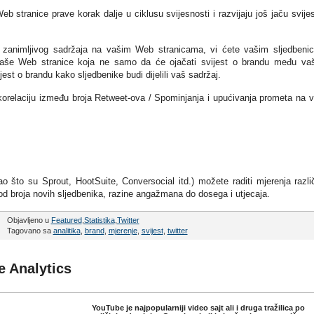
 stranice prave korak dalje u ciklusu svijesnosti i razvijaju još jaču svijes
g i zanimljivog sadržaja na vašim Web stranicama, vi ćete vašim sljedbeni
 vaše Web stranice koja ne samo da će ojačati svijest o brandu među v
jest o brandu kako sljedbenike budi dijelili vaš sadržaj.
nu korelaciju između broja Retweet-ova / Spominjanja i upućivanja prometa na 
ao što su Sprout, HootSuite, Conversocial itd.) možete raditi mjerenja različ
 od broja novih sljedbenika, razine angažmana do dosega i utjecaja.
Objavljeno u
Featured
,
Statistika
,
Twitter
Tagovano sa
analitika
,
brand
,
mjerenje
,
svijest
,
twitter
e Analytics
YouTube je najpopularniji video sajt ali i druga tražilica po