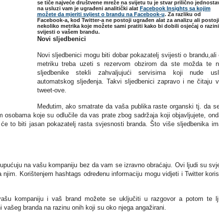
se tiče najveće društvene mreže na svijetu tu je stvar prilično jednosta
na usluzi vam je ugrađeni analitički alat
Facebook Insights sa kojim
možete da mjeriti svijest o brandu na Facebook-u
. Za razliku od
Facebook-a, kod Twitter-a ne postoji ugrađen alat za analizu ali postoj
nekoliko metrika koje možete sami pratiti kako bi dobili osjećaj o razini
svijesti o vašem brandu.
Novi sljedbenici
Novi sljedbenici mogu biti dobar pokazatelj svijesti o brandu,ali
metriku treba uzeti s rezervom obzirom da ste možda te 
sljedbenike stekli zahvaljujući servisima koji nude us
automatskog sljeđenja. Takvi sljedbenici zapravo i ne čitaju 
tweet-ove.
Međutim, ako smatrate da vaša publika raste organski tj. da s
m osobama koje su odlučile da vas prate zbog sadržaja koji objavljujete, ond
er će to biti jasan pokazatelj rasta svjesnosti branda. Što više sljedbenika im
u upućuju na vašu kompaniju bez da vam se izravno obraćaju. Ovi ljudi su svj
 njim. Korištenjem hashtags određenu informaciju mogu vidjeti i Twitter koris
ašu kompaniju i vaš brand možete se uključiti u razgovor a potom te l
sni vašeg branda na razinu onih koji su oko njega angažirani.