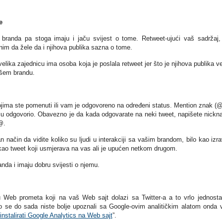
e
randa pa stoga imaju i jaču svijest o tome. Retweet-ujući vaš sadržaj,
nim da žele da i njihova publika sazna o tome.
velika zajednicu ima osoba koja je poslala retweet jer što je njihova publika v
vašem brandu.
ojima ste pomenuti ili vam je odgovoreno na određeni status. Mention znak (@
komu odgovorio. Obavezno je da kada odgovarate na neki tweet, napišete nick
@.
n način da vidite koliko su ljudi u interakciji sa vašim brandom, bilo kao izr
i kao tweet koji usmjerava na vas ali je upućen netkom drugom.
da i imaju dobru svijesti o njemu.
inu Web prometa koji na vaš Web sajt dolazi sa Twitter-a a to vrlo jednost
ko se do sada niste bolje upoznali sa Google-ovim analitičkim alatom onda
instalirati Google Analytics na Web sajt
”.