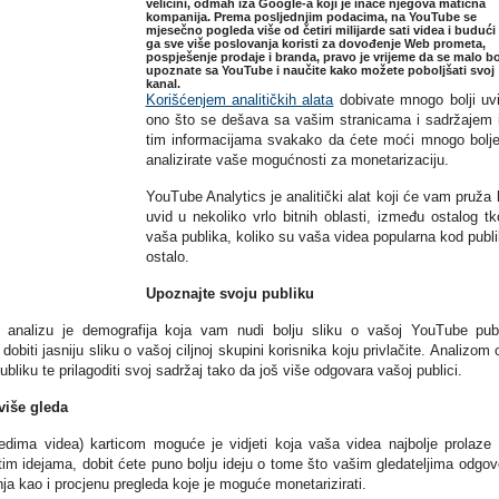
veličini, odmah iza Google-a koji je inače njegova matična
kompanija. Prema posljednjim podacima, na YouTube se
mjesečno pogleda više od četiri milijarde sati videa i budući
ga sve više poslovanja koristi za dovođenje Web prometa,
pospješenje prodaje i branda, pravo je vrijeme da se malo bo
upoznate sa YouTube i naučite kako možete poboljšati svoj
kanal.
Korišćenjem analitičkih alata
dobivate mnogo bolji uv
ono što se dešava sa vašim stranicama i sadržajem 
tim informacijama svakako da ćete moći mnogo bolj
analizirate vaše mogućnosti za monetarizaciju.
YouTube Analytics je analitički alat koji će vam pruža b
uvid u nekoliko vrlo bitnih oblasti, između ostalog tk
vaša publika, koliko su vaša videa popularna kod publi
ostalo.
Upoznajte svoju publiku
 analizu je demografija koja vam nudi bolju sliku o vašoj YouTube publ
biti jasniju sliku o vašoj ciljnoj skupini korisnika koju privlačite. Analizom 
liku te prilagoditi svoj sadržaj tako da još više odgovara vašoj publici.
više gleda
edima videa) karticom moguće je vidjeti koja vaša videa najbolje prolaze
itim idejama, dobit ćete puno bolju ideju o tome što vašim gledateljima odgov
ja kao i procjenu pregleda koje je moguće monetarizirati.