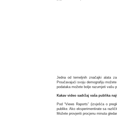
Jedna od temeljnih značajki alata za
Proučavajući svoju demografiju možete do
podataka možete bolje razumjeti vašu pub
Kakav video sadržaj vaša publika naj
Pod “Views Raports” (izvješća o pregl
publike. Ako eksperimentirate sa različ
Možete provjeriti procjenu minuta gledan