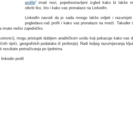
profile
” imati novi, pojednostavljeni izgled kako bi lakše m
otkriti tko, što i kako vas pronalaze na LinkedIn.
LinkedIn navodi da je sada mnogo lakše vidjeti i razumijeti
pogledava vaš profil i kako vas pronalaze na mreži. Također 
ma imate nešto zajedničko.
orisnici), mogu pristupiti dubljem analitičkom uvidu koji pokazuje kako vas d
nih riječi, geografskih podataka ili profesije). Radi boljeg razumijevanja klju
ti rezultate pretraživanja po tjednima.