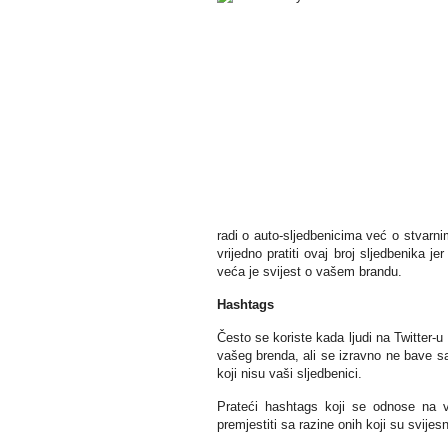
radi o auto-sljedbenicima već o stvarni
vrijedno pratiti ovaj broj sljedbenika j
veća je svijest o vašem brandu.
Hashtags
Često se koriste kada ljudi na Twitter-
vašeg brenda, ali se izravno ne bave sa
koji nisu vaši sljedbenici.
Prateći hashtags koji se odnose na v
premjestiti sa razine onih koji su svije