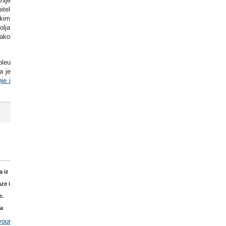
nije
itel
skim
olja
kako
pleu
a je
nje i
a iz
ze i
e.
da
our