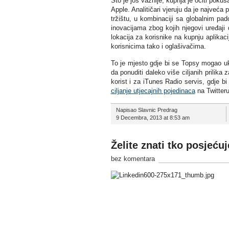
Što je još važnije, kupnja je očiti poku
Apple. Analitičari vjeruju da je najveća 
tržištu, u kombinaciji sa globalnim pa
inovacijama zbog kojih njegovi uređaji 
lokacija za korisnike na kupnju aplikac
korisnicima tako i oglašivačima.
To je mjesto gdje bi se Topsy mogao ukl
da ponuditi daleko više ciljanih prilika
korist i za iTunes Radio servis, gdje b
ciljanje utjecajnih pojedinaca
na Twitteru
Napisao Slavnic Predrag
9 Decembra, 2013 at 8:53 am
Želite znati tko posjećuj
bez komentara