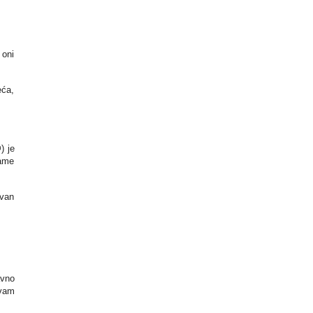
 oni
eća,
) je
name
avan
avno
 vam