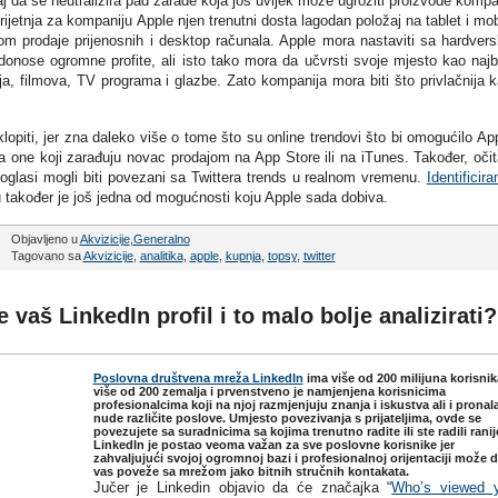
šaj da se neutralizira pad zarade koja još uvijek može ugroziti proizvode kompa
prijetnja za kompaniju Apple njen trenutni dosta lagodan položaj na tablet i mob
dom prodaje prijenosnih i desktop računala. Apple mora nastaviti sa hardver
donose ogromne profite, ali isto tako mora da učvrsti svoje mjesto kao najb
ija, filmova, TV programa i glazbe. Zato kompanija mora biti što privlačnija 
opiti, jer zna daleko više o tome što su online trendovi što bi omogućilo Ap
 za one koji zarađuju novac prodajom na App Store ili na iTunes. Također, očit
i oglasi mogli biti povezani sa Twittera trends u realnom vremenu.
Identificira
 također je još jedna od mogućnosti koju Apple sada dobiva.
Objavljeno u
Akvizicije
,
Generalno
Tagovano sa
Akvizicije
,
analitika
,
apple
,
kupnja
,
topsy
,
twitter
e vaš LinkedIn profil i to malo bolje analizirati?
Poslovna društvena mreža LinkedIn
ima više od 200 milijuna korisnik
više od 200 zemalja i prvenstveno je namjenjena korisnicima
profesionalcima koji na njoj razmjenjuju znanja i iskustva ali i pronala
nude različite poslove. Umjesto povezivanja s prijateljima, ovde se
povezujete sa suradnicima sa kojima trenutno radite ili ste radili ranij
LinkedIn je postao veoma važan za sve poslovne korisnike jer
zahvaljujući svojoj ogromnoj bazi i profesionalnoj orijentaciji može 
vas poveže sa mrežom jako bitnih stručnih kontakata.
Jučer je Linkedin objavio da će značajka “
Who’s viewed y