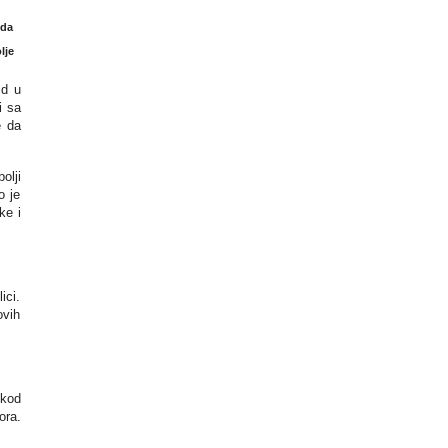
 da
lje
id u
i sa
e da
olji
o je
ke i
ici.
ovih
 kod
ora.