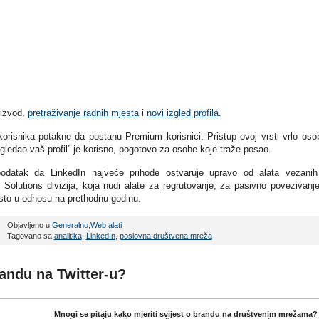
oizvod,
pretraživanje radnih mjesta
i
novi izgled profila
.
 korisnika potakne da postanu Premium korisnici. Pristup ovoj vrsti vrlo oso
gledao vaš profil” je korisno, pogotovo za osobe koje traže posao.
odatak da LinkedIn najveće prihode ostvaruje upravo od alata vezani
t Solutions divizija, koja nudi alate za regrutovanje, za pasivno povezivanj
posto u odnosu na prethodnu godinu.
Objavljeno u
Generalno
,
Web alati
Tagovano sa
analitika
,
LinkedIn
,
poslovna društvena mreža
randu na Twitter-u?
Mnogi se pitaju kako mjeriti svijest o brandu na društvenim mrežama?