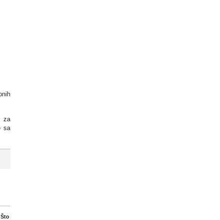
bnih
h za
e sa
 Što