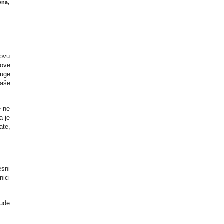
vna,
i
 ovu
nove
luge
vaše
e ne
a je
ate,
esni
nici
jude