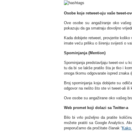
Osobe koje retweet-uju vaše tweet-ov
Ove osobe su angažiranje oko vašeg b
pokazuju da ga smatraju dovoljno vrijed
Kada dobijete retweet, provjerite koliko 
imate veću priliku o širenju svijesti o 
Spominjanja (Mention)
Spominjanja predstavljaju tweet-ovi u k
tu da bi se lakše pratilo šta je tko i 
onoga tkomu odgovarate ispred znaka 
Broj spominjanja koja dobijete su odliča
odgovor na nešto što ste vi tweet-ali il
Ove osobe su angažirane oko vašeg bran
Web promet koji dolazi sa Twitter-a
Bilo bi vrlo poželjno da pratite količ
možete pratiti sa Google Analytics. A
preporučamo da pročitate članak “
Kako 