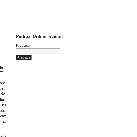
)etu internet poslovanja i online marketinga.
Pretraži Online Tržište:
Pretraga:
ju
no
ara,
dina
 No,
elom
a na
etu,
okaz
vima