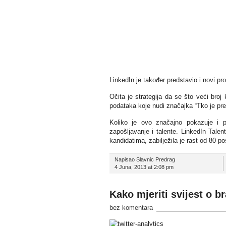
LinkedIn je također predstavio i novi pr
Očita je strategija da se što veći broj
podataka koje nudi značajka “Tko je pre
Koliko je ovo značajno pokazuje i p
zapošljavanje i talente. LinkedIn Talen
kandidatima, zabilježila je rast od 80 
Napisao Slavnic Predrag
4 Juna, 2013 at 2:08 pm
Kako mjeriti svijest o b
bez komentara