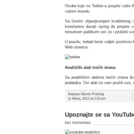
Osobe koje sa Twitter-a posjete vaše Web
vašem brandu.
Sa čestim objavljivanjem ​​kvalitetno
konstantno davati razlog da posjete
trenutnom publikom već će i proširiti svi
U pravilu, trebali biste vidjeti pozitiv
Web stranice.
Analitički alati trećih strana
Sa analitičkim alatima trećih strana (k
podataka. Ovi alati će vam pružiti sve,
Napisao Slavnic Predrag
11 Marta, 2013 at 2:29 pm
Upoznajte se sa YouTub
bez komentara