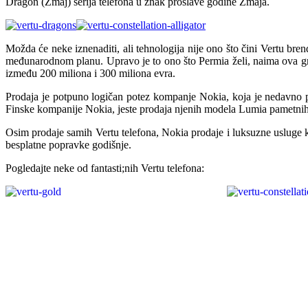
Dragon (Zmaj) serija telefona u znak proslave godine Zmaja.
Možda će neke iznenaditi, ali tehnologija nije ono što čini Vertu bre
međunarodnom planu. Upravo je to ono što Permia želi, naima ova gr
između 200 miliona i 300 miliona evra.
Prodaja je potpuno logičan potez kompanje Nokia, koja je nedavno p
Finske kompanije Nokia, jeste prodaja njenih modela Lumia pametnih
Osim prodaje samih Vertu telefona, Nokia prodaje i luksuzne usluge ka
besplatne popravke godišnje.
Pogledajte neke od fantasti;nih Vertu telefona: