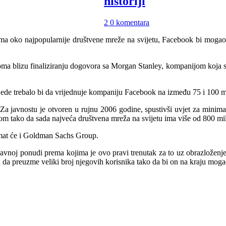
historiji
2 0 komentara
 oko najpopularnije društvene mreže na svijetu, Facebook bi mogao po
a blizu finaliziranju dogovora sa Morgan Stanley, kompanijom koja se 
jede trebalo bi da vrijednuje kompaniju Facebook na između 75 i 100 mil
a javnostu je otvoren u rujnu 2006 godine, spustivši uvjet za minimal
m tako da sada najveća društvena mreža na svijetu ima više od 800 mili
mat će i Goldman Sachs Group.
j javnoj ponudi prema kojima je ovo pravi trenutak za to uz obrazložen
da preuzme veliki broj njegovih korisnika tako da bi on na kraju moga