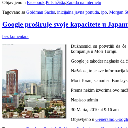
Objavljeno u
Facebook
,
Puls tržišta
,
Zarada na internetu
Tagovano sa
Goldman Sachs
,
inicijalna javna ponuda
,
ipo
,
Morgan St
Google proširuje svoje kapacitete u Japanu
bez komentara
Dužnosnici su potvrdili da će 
kompanija u Mori Tornju.
Google je također naglasio da ć
Nažalost, to je sve informacija
Mori Toranj stanari su Barclay
Prema nekim izvorima ovo možd
Napisao admin
30 Marta, 2010 at 9:16 am
Objavljeno u
Generalno
,
Googl