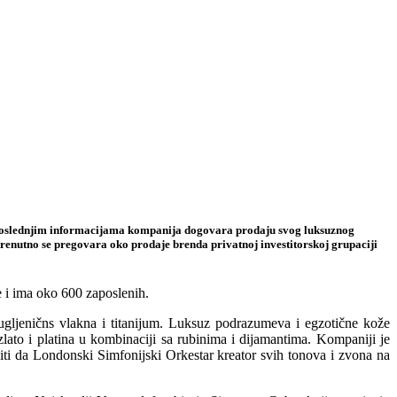
 poslednjim informacijama kompanija dogovara prodaju svog luksuznog
renutno se pregovara oko prodaje brenda privatnoj investitorskoj grupaciji
e i ima oko 600 zaposlenih.
k, ugljeničns vlakna i titanijum. Luksuz podrazumeva i egzotične kože
 zlato i platina u kombinaciji sa rubinima i dijamantima. Kompaniji je
siti da Londonski Simfonijski Orkestar kreator svih tonova i zvona na