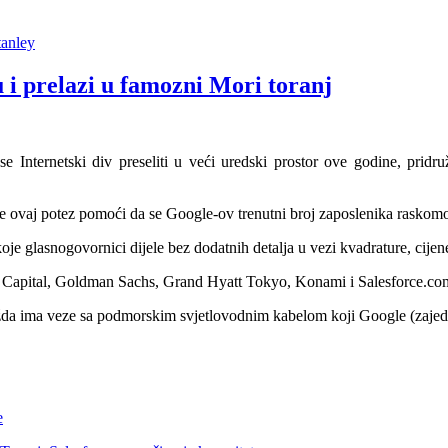
anley
 i prelazi u famozni Mori toranj
se Internetski div preseliti u veći uredski prostor ove godine, pridr
e ovaj potez pomoći da se Google-ov trenutni broj zaposlenika raskomo
 koje glasnogovornici dijele bez dodatnih detalja u vezi kvadrature, cij
s Capital, Goldman Sachs, Grand Hyatt Tokyo, Konami i Salesforce.co
a ima veze sa podmorskim svjetlovodnim kabelom koji Google (zajedno 
e