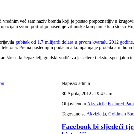
nd vrednim već sam naziv brenda koji je postao prepoznatljiv u krugovi
upacija u svom portfoliju poseduje vrhunske kompanije kao što su Hu
rijavila
gubitak od 1,7 milijardi dolara u prvom kvartalu 2012 godine
 telefona. Prema poslednjim podacima kompanija je prodala 2 miliona
o što su kućepazitelj, gradski vodiči za jetsettere i ekstra-specijaln
Napisao admin
30 Aprila, 2012 at 9:47 am
Objavljeno u
Akvizicije
,
Featured
,
Pame
Tagovano sa
Akvizicija
,
Goldman Sac
Facebook bi sljedeći tj