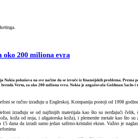
ketinga.
a oko 200 miliona evra
a Nokia pokušava na sve načine da se izvuče iz finansijskih problema. Prema
brenda Vertu, za oko 200 miliona evra. Nokia je angažovala Goldman Sachs i t
lefoni se ručno izrađuju u Engleskoj. Kompanija postoji od 1998 godin
lefoni izrađuju se od najfinijih materijala kao što su nerđajući čeli
koža, koža od noja, i aligatorska koža), i plemenite metale kao što su
 15 dana da izradi samo jedan safirno-kristalni ekran. Važno je nagla
lefonima