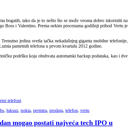
ma bogatih, tako da je to nešto što se može veoma dobro iskoristiti na
go Boss i Valentino. Prema nekim procenama godišnji prihod Vertu je
. Trenutno jedina svetla tačka nekadašnjeg giganta mobilne telefonije,
 Lumia pametnih telefona u prvom kvartalu 2012 godine.
u tehničku podršku koja obuhvata automatski backup podataka, kao i dve
tni telefoni
hs
,
luksuz
,
nokia
,
permira
,
prodaja
,
telefon
,
vertu
edan mogao postati najveća tech IPO u