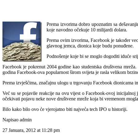
Prema izvorima dobro upoznatim sa dešavanjima
koje navodno očekuje 10 milijardi dolara.
Prema ovim izvorima, Facebook je također veom
glavnog jemca, dionica koje budu ponuđene.
Podnošenje koje bi se moglo dogoditi iduće sri
Facebook je pokrenut 2004 godine kao studentska društvena mreža. Z
godina Facebook-ova popularnost širom svijeta je rasla velikom brzino
Prema izvješćima, značajnu ulogu u trgovanju Facebook dionicama i
Već su se pojavile reakcije na ovu vijest o Facebook-ovoj inicijalno
očekivati pojavu neke nove društvene mreže koja bi vremenom mogla 
Bilo kako bilo ovo će vjerojatno biti najveća tech IPO u historiji.
Napisao admin
27 Januara, 2012 at 11:28 pm