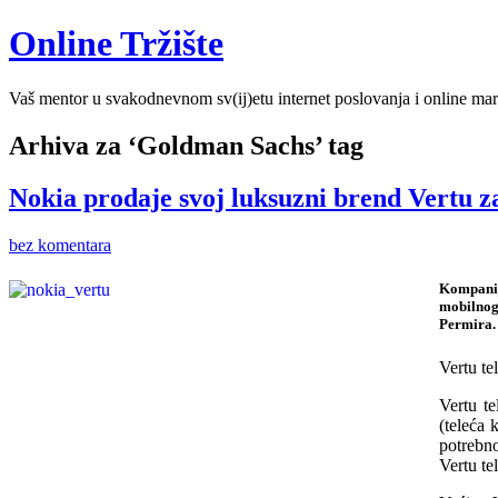
Online Tržište
Vaš mentor u svakodnevnom sv(ij)etu internet poslovanja i online mar
Arhiva za ‘Goldman Sachs’ tag
Nokia prodaje svoj luksuzni brend Vertu z
bez komentara
Kompanij
mobilnog 
Permira.
Vertu te
Vertu te
(teleća 
potrebno
Vertu te