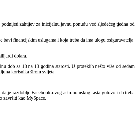
dnijeti zahtijev za inicijalnu javnu ponudu već sljedećeg tjedna od
bavi financijskim uslugama i koja treba da ima ulogu osiguravatelja,
ijardi dolara.
nu dob sa 18 na 13 godina starosti. U proteklih nešto više od sedam
juna korisnika širom svijeta.
je da je razdoblje Facebook-ovog astronomskog rasta gotovo i da treba
o završiti kao MySpace.