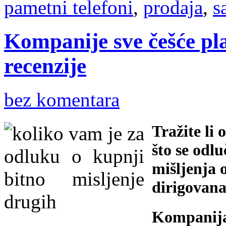
pametni telefoni
,
prodaja
,
s
Kompanije sve češće pla
recenzije
bez komentara
Tražite li 
što se odl
mišljenja o
dirigovan
Kompanija 