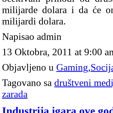
milijarde dolara i da će o
milijardi dolara.
Napisao admin
13 Oktobra, 2011 at 9:00 a
Objavljeno u
Gaming
,
Socij
Tagovano sa
društveni medi
zarada
Industrija igara ove go