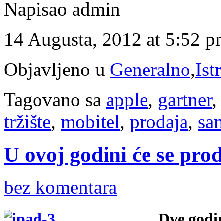
Napisao admin
14 Augusta, 2012 at 5:52 
Objavljeno u
Generalno
,
Ist
Tagovano sa
apple
,
gartner
tržište
,
mobitel
,
prodaja
,
sa
U ovoj godini će se pro
bez komentara
Dve godin