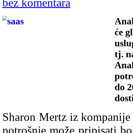
bez komentara
Anal
će g
uslu
tj. 
Anal
potr
do 2
dost
Sharon Mertz iz kompanije 
potrošnje može pripisati b