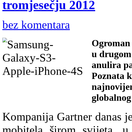
tromjesečju 2012
bez komentara
Ogroman r
u drugom 
anulira pa
Poznata k
najnovije
globalnog 
Kompanija Gartner danas je 
mobitela širom svijeta, 