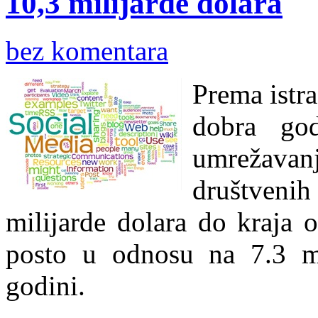
10,3 milijarde dolara
bez komentara
Prema istra
dobra god
umrežavanj
društveni
milijarde dolara do kraja 
posto u odnosu na 7.3 mi
godini.