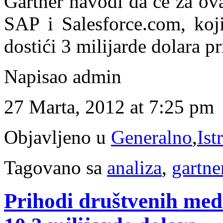
Gartner navodi da će za ovaj
SAP i Salesforce.com, koj
dostići 3 milijarde dolara 
Napisao admin
27 Marta, 2012 at 7:25 pm
Objavljeno u
Generalno
,
Ist
Tagovano sa
analiza
,
gartne
Prihodi društvenih medi