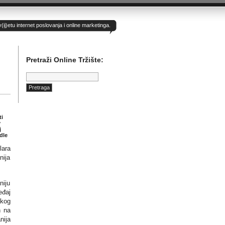
)etu internet poslovanja i online marketinga.
Pretraži Online Tržište:
Pretraga:
ti
v
j
dle
lara
nija
niju
eđaj
akog
n na
nija