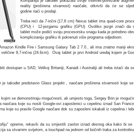
Kompanija je također pokazala svoje Internet-povezane augme
reality (proširena stvarnost) naočale, otkrivši da će se slje
godine naći u prodaji.
Treba reći da 7-inčni (17,8 cm) Nexus tablet ima quad-core proc
(CPU) i 12-jezgarnu grafiku (GPU). Ovoliko jezgri znači da 
tablet može podići svoju procesorsku snagu kada je potrebno obra
kompliciraniju grafiku ili pokrenuti više programa odjednom.
 Amazon Kindle Fire i Samsung Galaxy Tab 2 7.0., ali ima znatno manji ekr
veličine 9,7-inčna (24.6cm). Ovaj tablet je prvi Android uređaj kojem je Go
 dostupan u SAD, Velikoj Britaniji, Kanadi i Australiji ali treba istaći da s
 je također predstavio Glass projekt , naočare proširena stvarnosti koje se
 kojim se demonstriraju mogućnosti, ali umjesto toga, Sergey Brin je mogućn
 naočara koje su nosili Google-ovi zaposlenici u cepelinu iznad San Franci
ma koje su pravile Google naočare dok su zaposleni iskakali iz cepelina i lebd
ozofiju" opreme, rekavši da su smjestili zaslon iznad desnog oka kako bi se
cija sa stvarnim svijetom, a touchpad na jednom od bočnih traka za kontroliru