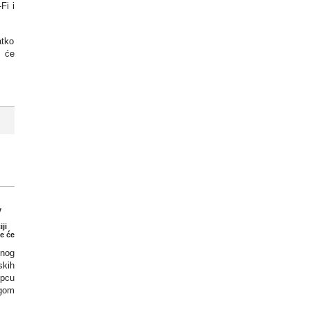
Fi i
atko
m će
v
ji
e će
tnog
skih
opcu
ugom