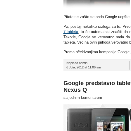
Pitate se zašto se onda Google uopšte 
Pa, postoji nekoliko razloga za to. Pr
7 tableta
, to će automatski značiti da 
Takođe, Google se verovatno nada da ć
tableta. Većina ovih prihoda verovatno 
Prema očekivanjima kompanije Google, Ne
Napisao admin
6 Jula, 2012 at 11:06 am
Google predstavio tablet
Nexus Q
sa jednim komentarom