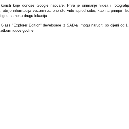
koristi koje donose Google naočare. Prva je snimanje videa i fotografij
, obilje informacija vezanih za ono što vide ispred sebe, kao na primjer ko
 stignu na neku drugu lokaciju.
Glass "Explorer Edition" developere iz SAD-a mogu naručiti po cijeni od 1
očetkom iduće godine.