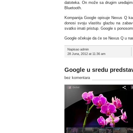
datoteka. On može sa drugim uređajima
Bluetooth.
Kompanija Google opisuje Nexus Q kao 
donosi svoju vlastitu glazbu na zaba
svatko imati pristup. Google s ponoso
Google očekuje da će se Nexus Q u nare
Napisao admin
28 Juna, 2012 at 11:36 am
Google u sredu predstav
bez komentara