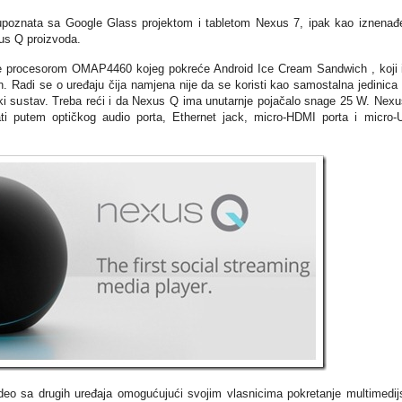
 upoznata sa Google Glass projektom i tabletom Nexus 7, ipak kao iznenađ
xus Q proizvoda.
ore procesorom OMAP4460 kojeg pokreće Android Ice Cream Sandwich , koji
. Radi se o uređaju čija namjena nije da se koristi kao samostalna jedinica
jski sustav. Treba reći i da Nexus Q ima unutarnje pojačalo snage 25 W. Nex
i putem optičkog audio porta, Ethernet jack, micro-HDMI porta i micro
eo sa drugih uređaja omogućujući svojim vlasnicima pokretanje multimedij