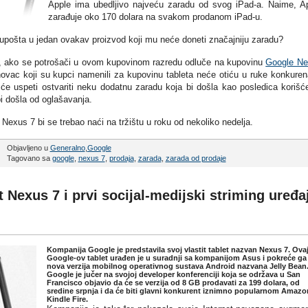
Apple ima ubedljivo najveću zaradu od svog iPad-a. Naime, A
zarađuje oko 170 dolara na svakom prodanom iPad-u.
upošta u jedan ovakav proizvod koji mu neće doneti značajniju zaradu?
vo, ako se potrošači u ovom kupovinom razredu odluče na kupovinu
Google Ne
novac koji su kupci namenili za kupovinu tableta neće otiću u ruke konkuren
e uspeti ostvariti neku dodatnu zaradu koja bi došla kao posledica korišć
bi došla od oglašavanja.
xus 7 bi se trebao naći na tržištu u roku od nekoliko nedelja.
Objavljeno u
Generalno
,
Google
Tagovano sa
google
,
nexus 7
,
prodaja
,
zarada
,
zarada od prodaje
 Nexus 7 i prvi socijal-medijski striming uređa
Kompanija Google je predstavila svoj vlastit tablet nazvan Nexus 7. Ova
Google-ov tablet urađen je u suradnji sa kompanijom Asus i pokreće ga
nova verzija mobilnog operativnog sustava Android nazvana Jelly Bean
Google je jučer na svojoj developer konferenciji koja se održava u San
Francisco objavio da će se verzija od 8 GB prodavati za 199 dolara, od
sredine srpnja i da će biti glavni konkurent iznimno popularnom Amazo
Kindle Fire.