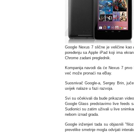
Google Nexus 7 slične je veličine kao
poređenju sa Apple iPad koji ima ekran 
Chrome zadani preglednik.
Kompanija navodi da će Nexus 7 prvo biti
već može pronaći na eBay.
Suosnivač Google-a, Sergey Brin, jučer
uvijek nalaze u fazi razvoja.
Svi su očekivali da bude prikazan video
Google Glass predstavimo live feeds sa
Sudionici su zatim uživali u live snimka
nebom iznad grada.
Google inženjeri tada su objasnili "fil
prevelike smetnje mogla odvijati interak