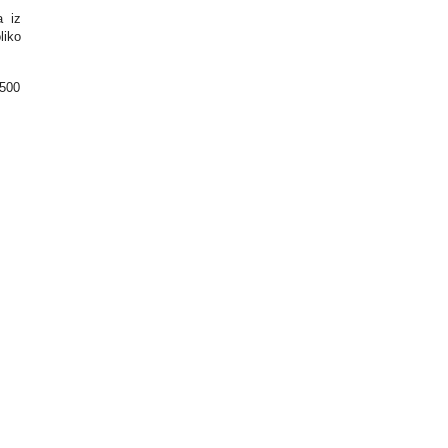
a iz
liko
.500