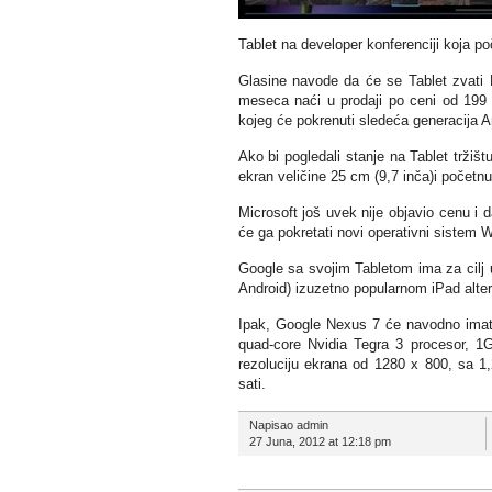
Tablet na developer konferenciji koja p
Glasine navode da će se Tablet zvati 
meseca naći u prodaji po ceni od 199
kojeg će pokrenuti sledeća generacija 
Ako bi pogledali stanje na Tablet tržiš
ekran veličine 25 cm (9,7 inča)i početnu
Microsoft još uvek nije objavio cenu i 
će ga pokretati novi operativni sistem W
Google sa svojim Tabletom ima za cilj u
Android) izuzetno popularnom iPad alt
Ipak, Google Nexus 7 će navodno imati
quad-core Nvidia Tegra 3 procesor, 
rezoluciju ekrana od 1280 x 800, sa 1
sati.
Napisao admin
27 Juna, 2012 at 12:18 pm