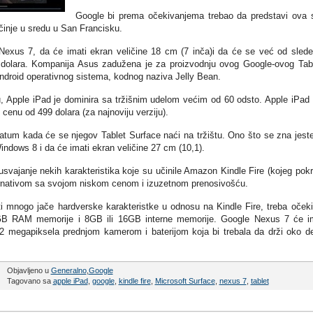
Google bi prema očekivanjema trebao da predstavi ova 
očinje u sredu u San Francisku.
Nexus 7, da će imati ekran veličine 18 cm (7 inča)i da će se već od sled
 dolara. Kompanija Asus zadužena je za proizvodnju ovog Google-ovog Tab
Android operativnog sistema, kodnog naziva Jelly Bean.
tu, Apple iPad je dominira sa tržišnim udelom većim od 60 odsto. Apple iPad
 cenu od 499 dolara (za najnoviju verziju).
datum kada će se njegov Tablet Surface naći na tržištu. Ono što se zna jest
indows 8 i da će imati ekran veličine 27 cm (10,1).
svajanje nekih karakteristika koje su učinile Amazon Kindle Fire (kojeg pok
ernativom sa svojom niskom cenom i izuzetnom prenosivošću.
 mnogo jače hardverske karakteristke u odnosu na Kindle Fire, treba očeki
1GB RAM memorije i 8GB ili 16GB interne memorije. Google Nexus 7 će i
,2 megapiksela prednjom kamerom i baterijom koja bi trebala da drži oko d
Objavljeno u
Generalno
,
Google
Tagovano sa
apple iPad
,
google
,
kindle fire
,
Microsoft Surface
,
nexus 7
,
tablet