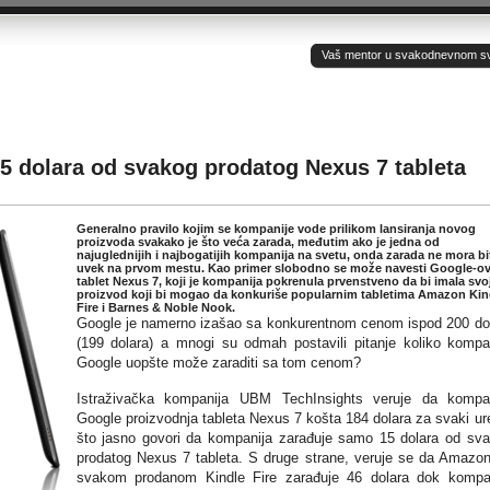
Vaš mentor u svakodnevnom sv(ij
5 dolara od svakog prodatog Nexus 7 tableta
Generalno pravilo kojim se kompanije vode prilikom lansiranja novog
proizvoda svakako je što veća zarada, međutim ako je jedna od
najuglednijih i najbogatijih kompanija na svetu, onda zarada ne mora bi
uvek na prvom mestu. Kao primer slobodno se može navesti Google-o
tablet Nexus 7, koji je kompanija pokrenula prvenstveno da bi imala svo
proizvod koji bi mogao da konkuriše popularnim tabletima Amazon Kin
Fire i Barnes & Noble Nook.
Google je namerno izašao sa konkurentnom cenom ispod 200 do
(199 dolara) a mnogi su odmah postavili pitanje koliko kompa
Google uopšte može zaraditi sa tom cenom?
Istraživačka kompanija UBM TechInsights veruje da kompa
Google proizvodnja tableta Nexus 7 košta 184 dolara za svaki ur
što jasno govori da kompanija zarađuje samo 15 dolara od sv
prodatog Nexus 7 tableta. S druge strane, veruje se da Amazo
svakom prodanom Kindle Fire zarađuje 46 dolara dok kompa