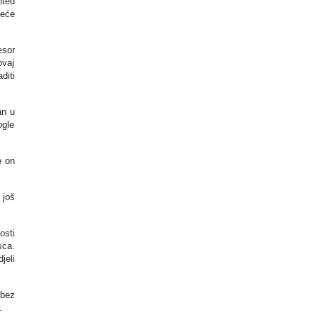
nted
deće
esor
ovaj
diti
an u
ogle
e on
 još
osti
sca.
jeli
 bez
.