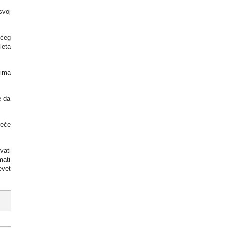
svoj
ećeg
leta
 ima
e da
reće
vati
mati
evet