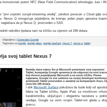
 komunicirati putem NFC (Near Field Communication) tehnologije, kao i Wi-
"prvi svjetski socijal-streaming uređaj", jukebox povezan u Cloud gdje sv
vu. Nexus Q omogućuje prijateljima da kreiraju jedan popis pjesama koje
m naglašava da je Nexus Q proizveden u SAD.
dnih nekoliko tjedana naći na tržištu sa cijenom od 299 dolara.
Objavljeno u
Generalno
,
Google
Tagovano sa
google
,
google glass
,
google naočare
,
nexus 7
,
nexus q
,
tablet
lja svoj tablet Nexus 7
Nedelju dana nakon što je Microsoft predstavio svoj sopstveni
Tablet, kompanija Google spremna je da odgovori na novi izazo
koji donosi pojavljivanje Microsoft-a na ovom tržištu. Prema
najavama, Google će ove sedmice na svojoj developer konferenci
predstaviti Tablet proizveden u saradnji sa kompanijom Asus, čij
cena biti 199 dolara.
I dok
Microsoft Surface
pokušava da bude bolji od apsolu
lidera na Tablet tržištu, Apple iPad, sa mnoštvom vrhun
karakteristika, uključujući i elegantnu tastatura u pokl
uređaja, Google sa ovim svojim Tablet-om gleda u dr
pravcu.