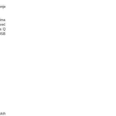
enje
 ima
 već
us Q
-USB
skih