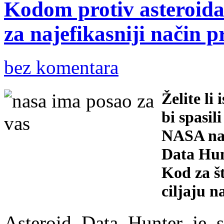
Kodom protiv asteroida
za najefikasniji način p
bez komentara
Želite li
bi spasil
NASA na 
Data Hun
Kod za št
ciljaju n
Asteroid Data Hunter je s