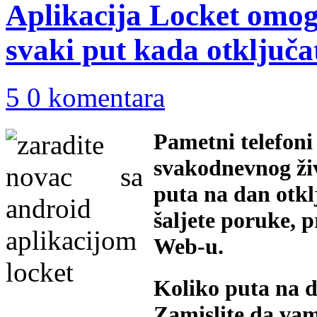
Aplikacija Locket omog
svaki put kada otključat
5 0 komentara
Pametni telefoni 
svakodnevnog živ
puta na dan otklj
šaljete poruke, p
Web-u.
Koliko puta na da
Zamislite da vam