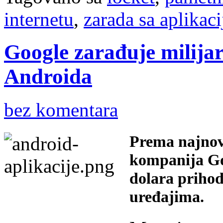
internetu
,
zarada sa aplikac
Google zarađuje milija
Androida
bez komentara
Prema najnov
kompanija Goo
dolara priho
uređajima.