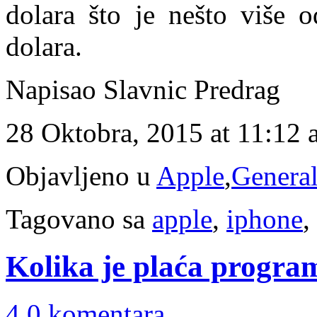
dolara što je nešto više o
dolara.
Napisao Slavnic Predrag
28 Oktobra, 2015 at 11:12
Objavljeno u
Apple
,
Genera
Tagovano sa
apple
,
iphone
,
Kolika je plaća progra
4 0 komentara