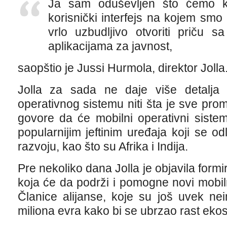
Ja sam oduševljen što ćemo k
korisnički interfejs na kojem smo r
vrlo uzbudljivo otvoriti priču
aplikacijama za javnost,
saopštio je Jussi Hurmola, direktor Jolla
Jolla za sada ne daje više detalj
operativnog sistemu niti šta je sve pro
govore da će mobilni operativni sistem
popularnijim jeftinim uređaja koji se od
razvoju, kao što su Afrika i Indija.
Pre nekoliko dana Jolla je objavila form
koja će da podrži i pomogne novi mobilni
Članice alijanse, koje su još uvek n
miliona evra kako bi se ubrzao rast eko