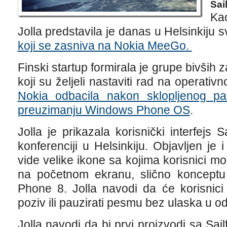
Sai
Kao
Jolla predstavila je danas u Helsinkiju 
koji se zasniva na Nokia MeeGo.
Finski startup formirala je grupe bivših
koji su željeli nastaviti rad na operat
Nokia odbacila nakon sklopljenog par
preuzimanju Windows Phone OS
.
Jolla je prikazala korisnički interfejs 
konferenciji u Helsinkiju. Objavljen j
vide velike ikone sa kojima korisnici m
na početnom ekranu, slično konceptu
Phone 8. Jolla navodi da će korisnici 
poziv ili pauzirati pesmu bez ulaska u o
Jolla navodi da bi prvi proizvodi sa Sai