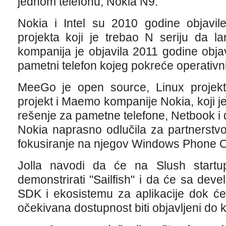
jednom telefonu, Nokia N9.
Nokia i Intel su 2010 godine objav
projekta koji je trebao N seriju da l
kompanija je objavila 2011 godine objavi
pametni telefon kojeg pokreće operativ
MeeGo je open source, Linux projekt 
projekt i Maemo kompanije Nokia, koji je
rešenje za pametne telefone, Netbook i 
Nokia naprasno odlučila za partnerstv
fokusiranje na njegov Windows Phone 
Jolla navodi da će na Slush startup 
demonstrirati "Sailfish" i da će sa deve
SDK i ekosistemu za aplikacije dok će 
očekivana dostupnost biti objavljeni do 