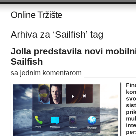
Online Tržište
Arhiva za ‘Sailfish’ tag
Jolla predstavila novi mobiln
Sailfish
sa jednim komentarom
Fin
kon
svo
sis
pri
mul
int
per