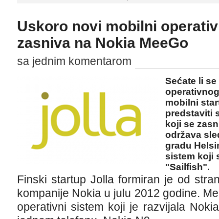
Uskoro novi mobilni operativ
zasniva na Nokia MeeGo
sa jednim komentarom
Sećate li s
operativnog
mobilni star
predstaviti 
koji se zas
održava sl
gradu Helsin
sistem koji
"Sailfish".
Finski startup Jolla formiran je od str
kompanije Nokia u julu 2012 godine. Me
operativni sistem koji je razvijala Nok