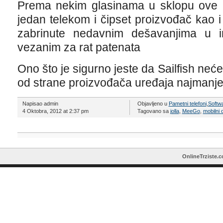
Prema nekim glasinama u sklopu ove a
jedan telekom i čipset proizvođač kao 
zabrinute nedavnim dešavanjima u ind
vezanim za rat patenata
Ono što je sigurno jeste da Sailfish neće
od strane proizvođača uređaja najmanje
Napisao admin
Objavljeno u
Pametni telefoni
,
Softw
4 Oktobra, 2012 at 2:37 pm
Tagovano sa
jolla
,
MeeGo
,
mobilni 
OnlineTrziste.