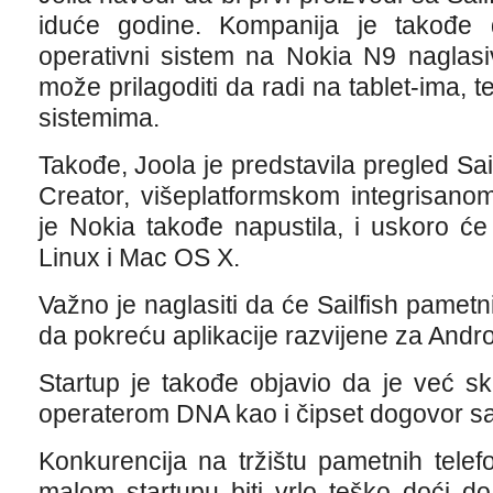
iduće godine. Kompanija je takođe d
operativni sistem na Nokia N9 naglasi
može prilagoditi da radi na tablet-ima, 
sistemima.
Takođe, Joola je predstavila pregled Sai
Creator, višeplatformskom integrisano
je Nokia takođe napustila, i uskoro ć
Linux i Mac OS X.
Važno je naglasiti da će Sailfish pametni
da pokreću aplikacije razvijene za Andr
Startup je takođe objavio da je već s
operaterom DNA kao i čipset dogovor s
Konkurencija na tržištu pametnih tele
malom startupu biti vrlo teško doći d