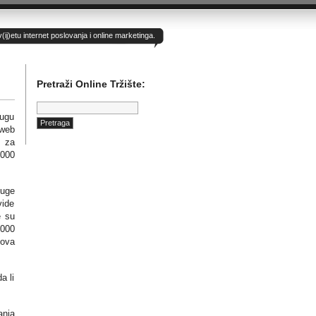
)etu internet poslovanja i online marketinga.
Pretraži Online Tržište:
Pretraga:
lugu
web
i za
.000
luge
vide
e su
.000
kova
a li
anja