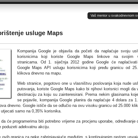
Vaš mentor u svakodnevnom sv(ij
orištenje usluge Maps
Kompanija Google je objavila da početi da naplaćuje svoju us
korisnicima koji koriste Google Maps linkove na svojim 
stranicama. Od 1. siječnja 2012 godine Google će naplaćivat
Google Maps API uslugu korisnicima koji pređu granicu od 25
klikova dnevno na mapu.
Web stranice, pogotovo one u vlasništvu poslovanja koja nude us
putovanja, koriste Google Maps kako bi njihovi korisnici mogli da 
destinaciju za koju su zainteresirani. Prema nekim glasinama koj
se pojavile, kompanija Google planira da naplaćuje 4 dolara za 1
kova dnevno. Google ističe da se odlučio na ovu visoku granicu od 25.000 kli
e utjecati samo na 0,35% korisnika.
da će programerima biti potrebno vrijeme za procjenu uporabe, određivanje d
e poduzeti adekvatnu akciju.
 ovih granica za neke zabrinjavajuće međutim, s kontinuiranim rastom usvaj