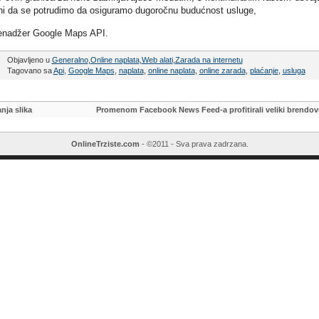
ni da se potrudimo da osiguramo dugoročnu budućnost usluge,
 menadžer Google Maps API.
Objavljeno u
Generalno
,
Online naplata
,
Web alati
,
Zarada na internetu
Tagovano sa
Api
,
Google Maps
,
naplata
,
online naplata
,
online zarada
,
plaćanje
,
usluga
nja slika
Promenom Facebook News Feed-a profitirali veliki brendov
OnlineTrziste.com
- ©2011 - Sva prava zadrzana.