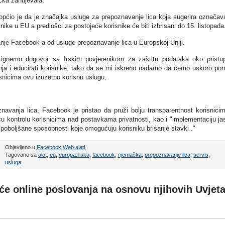
čka zahtijevala.
iopćio je da je značajka usluge za prepoznavanje lica koja sugerira označav
ike u EU a predlošci za postojeće korisnike će biti izbrisani do 15. listopada
anje Facebook-a od usluge prepoznavanje lica u Europskoj Uniji.
ignemo dogovor sa Irskim povjerenikom za zaštitu podataka oko pristu
nja i educirati korisnike, tako da se mi iskreno nadamo da ćemo uskoro po
snicima ovu izuzetno korisnu uslugu,
avanja lica, Facebook je pristao da pruži bolju transparentnost korisnici
u kontrolu korisnicima nad postavkama privatnosti, kao i "implementaciju ja
i poboljšane sposobnosti koje omogućuju korisniku brisanje stavki ."
Objavljeno u
Facebook
,
Web alati
Tagovano sa
alat
,
eu
,
europa.irska
,
facebook
,
njemačka
,
prepoznavanje lica
,
servis
,
usluga
 će online poslovanja na osnovu njihovih Uvjet