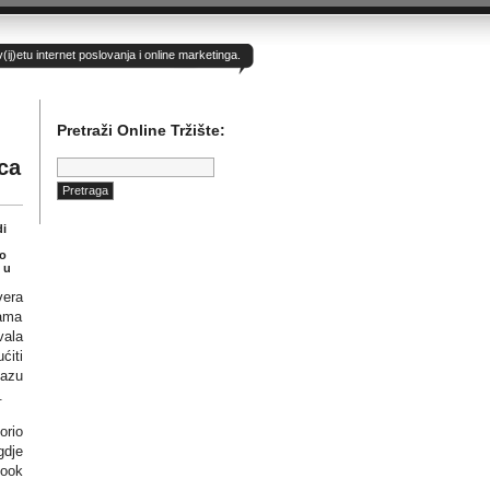
)etu internet poslovanja i online marketinga.
Pretraži Online Tržište:
Pretraga:
ca
di
ao
 u
vera
jama
vala
ćiti
bazu
.
rio
gdje
book