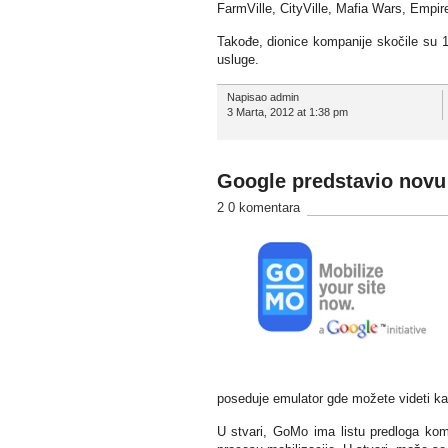
FarmVille, CityVille, Mafia Wars, Empir
Takođe, dionice kompanije skočile su 10
usluge.
Napisao admin
3 Marta, 2012 at 1:38 pm
Google predstavio nov
2 0 komentara
poseduje emulator gde možete videti ka
U stvari, GoMo ima listu predloga ko