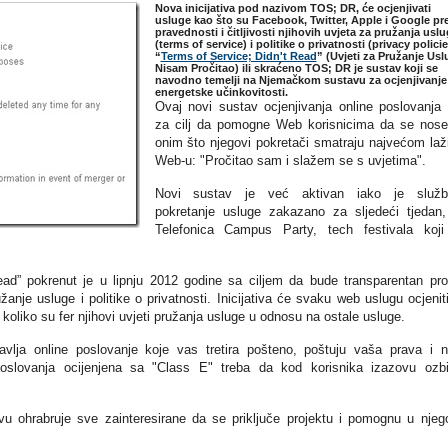
Nova inicijativa pod nazivom TOS; DR, će ocjenjivati
usluge kao što su Facebook, Twitter, Apple i Google p
pravednosti i čitljivosti njihovih uvjeta za pružanja usl
(terms of service) i politike o privatnosti (privacy policie
“
Terms of Service; Didn't Read
” (Uvjeti za Pružanje Usl
Nisam Pročitao) ili skraćeno TOS; DR je sustav koji se
navodno temelji na Njemačkom sustavu za ocjenjivanje
energetske učinkovitosti.
Ovaj novi sustav ocjenjivanja online poslovanja
za cilj da pomogne Web korisnicima da se nos
onim što njegovi pokretači smatraju najvećom laž
Web-u: "Pročitao sam i slažem se s uvjetima".
Novi sustav je već aktivan iako je služb
pokretanje usluge zakazano za sljedeći tjedan
Telefonica Campus Party, tech festivala koj
Read” pokrenut je u lipnju 2012 godine sa ciljem da bude transparentan pr
užanje usluge i politike o privatnosti. Inicijativa će svaku web uslugu ocjenit
koliko su fer njihovi uvjeti pružanja usluge u odnosu na ostale usluge.
avlja online poslovanje koje vas tretira pošteno, poštuju vaša prava i 
 poslovanja ocijenjena sa "Class E" treba da kod korisnika izazovu ozbi
ivu ohrabruje sve zainteresirane da se priključe projektu i pomognu u njeg