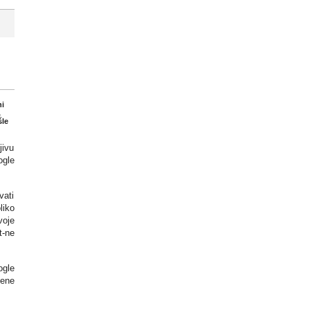
ni
,
šle
jivu
ogle
vati
liko
voje
t-ne
ogle
jene