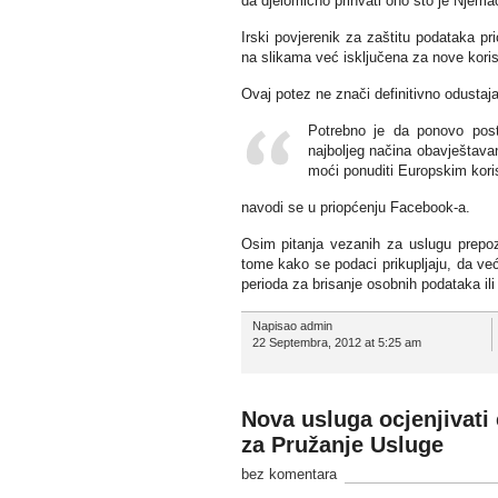
da djelomično prihvati ono što je Njema
Irski povjerenik za zaštitu podataka pr
na slikama već isključena za nove korisn
Ovaj potez ne znači definitivno odustaj
Potrebno je da ponovo post
najboljeg načina obavještava
moći ponuditi Europskim kori
navodi se u priopćenju Facebook-a.
Osim pitanja vezanih za uslugu prepozn
tome kako se podaci prikupljaju, da već
perioda za brisanje osobnih podataka il
Napisao admin
22 Septembra, 2012 at 5:25 am
Nova usluga ocjenjivati
za Pružanje Usluge
bez komentara