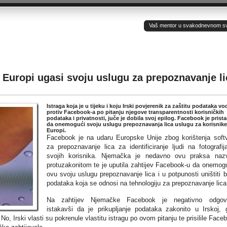
Vaš mentor u svakodnevnom sv(ij
Europi ugasi svoju uslugu za prepoznavanje li
Istraga koja je u tijeku i koju Irski povjerenik za zaštitu podataka vo
protiv Facebook-a po pitanju njegove transparentnosti korisničkih
podataka i privatnosti, juče je dobila svoj epilog. Facebook je prist
da onemogući svoju uslugu prepoznavanja lica uslugu za korisnike
Europi.
Facebook je na udaru Europske Unije zbog korištenja soft
za prepoznavanje lica za identificiranje ljudi na fotografi
svojih korisnika. Njemačka je nedavno ovu praksa naz
protuzakonitom te je uputila zahtijev Facebook-u da onemogu
ovu svoju uslugu prepoznavanje lica i u potpunosti uništiti 
podataka koja se odnosi na tehnologiju za prepoznavanje lica
Na zahtijev Njemačke Facebook je negativno odgovo
istakavši da je prikupljanje podataka zakonito u Irskoj, 
, Irski vlasti su pokrenule vlastitu istragu po ovom pitanju te prisilile Face