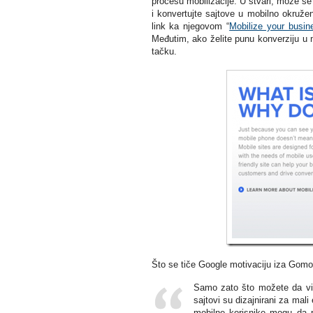
procesu mobilizacije. U stvari, može se
i konvertujte sajtove u mobilno okruže
link ka njegovom “
Mobilize your busin
Međutim, ako želite punu konverziju u 
tačku.
Što se tiče Google motivaciju iza Gomo,
Samo zato što možete da vidi
sajtovi su dizajnirani za mali
mobilne korisnike mogu da 