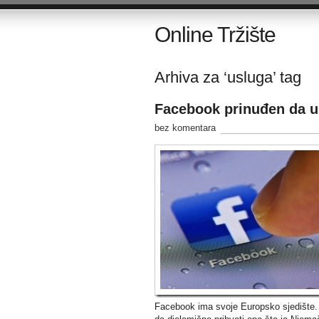
Online Tržište
Arhiva za ‘usluga’ tag
Facebook prinuđen da u 
bez komentara
Facebook ima svoje Europsko sjedište. No