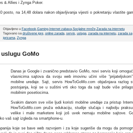
es & Allies i Zynga Poker.
 posto, na 14,48 dolara nakon objavljivanja vijesti o pokretanju vlastite ga
Objavljeno u
Facebook
,
Gaming
,
Internet zabava
,
Socijalne mreže
,
Zarada na internetu
Tagovano sa
društvene igre
,
online zarada
,
servis
,
usluga
,
zarada na internetu
,
zarada sa
igricama
,
Zynga
u uslugu GoMo
Danas je Google i zvanično predstavio GoMo, novi servis koji omogu
vlasnicima sajtova da svoju web imovinu učini više “prijateljskom
mobilne uređaje. Sajt, servis HowToGoMo.com objašnjava razlog 
postojanja, koji se u suštini vrti oko toga da sajt bude više prilag
mobilnim posetiocima.
Svakim danom sve više ljudi koristi mobilne uređaje za pristup Intern
HowToGoMo.com pruža edukaciju, studije slučaja i najbolju praks
velike i male marketere koji još uvek nemaju mobilne sajtove. 
ko vaš sajt izgleda na smartphone-u.
mpanija koje se bave web razvojem i za koje sugeriše da mogu da pomog