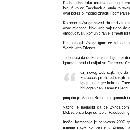
Kada jedna tako moćna gaming kompan
isključivo od Facebook-a, onda to svak
ovaj potez bi mogao značiti i pomeranj
Kompanija Zynga navodi da re-dizajnira
ovog mjeseca. Novi web sajt treba da o
omogućavaju komuniciranje između igra
Pet najboljih Zynga igara će biti dostu
Words with Friends.
Treba reći da će korisnici i dalje morati
igrama morati obavljati sa Facebook Cre
Cilj novog web sajta nije da
Facebook profile od svojih n
igraju naše igre kako na Fac
biti ograničeni samo na jednu 
priopćio je Manuel Bronstein, generalni
Važno je naglasiti da će Zynga.com
MobScience koje su tvorci Facebook ig
Inače, kompanija je osnovana 2007 g
mijenja naziv kompanije u Zynga. Ko