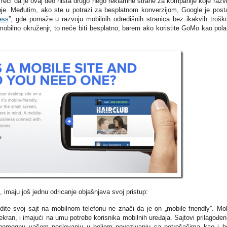
 reći da je ovaj deo ništa drugo nego reklamne strane za kompanije koje razvi
nje. Međutim, ako ste u potrazi za besplatnom konverzijom, Google je post
ess
”, gde pomaže u razvoju mobilnih odredišnih stranica bez ikakvih trošk
mobilno okruženjr, to neće biti besplatno, barem ako koristite GoMo kao pol
 imaju još jednu odricanje objašnjava svoj pristup:
te svoj sajt na mobilnom telefonu ne znači da je on „mobile friendly”. Mob
 ekran, i imajući na umu potrebe korisnika mobilnih uređaja. Sajtovi prilagođen
pomognu vašem poslovanju u boljem povezivanju sa potrošačima kao i bo