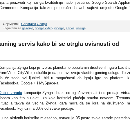
a, a proizvodi koji će ga kvalitetnije nadomjestiti su Google Search Applia
Commerce. Kompanija također preporuča da web sajtovi umjesto Google 
Objavljeno u
Generalno
,
Google
Tagovano sa
gašenje
,
google video
,
igoogle
,
servis
,
usluga
aming servis kako bi se otrgla ovisnosti od
Kompanija Zynga koja je tvorac planetarno popularnih društvenih igara kao št
FarmVille i CityVille, odlučila je da postavi svoju vlastitu gaming uslugu. To z
da će sada svi ljubitelji biti u mogućnosti da igraju igre na platformi i
Facebook-a, Google + i MySpace-a.
Online zarada
kompanije Zynga dolazi od oglašavanja ali i od prodaje virtua
dobara kao što su alati, za koje korisnici plaćaju pravim novcem. Trenutn
situacija takva da većina Zynga igara mora da se igra na društvenoj m
Facebook, koji uzima 30% od svake prodaje.
ilijuna aktivnih korisnika mjesečno, ostvaruje 95 posto svoje zarade posreds