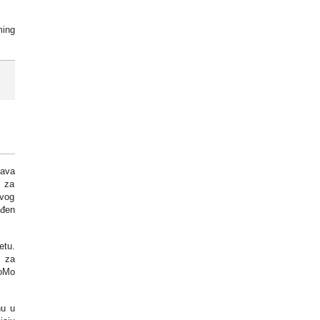
ming
ćava
” za
svog
ođen
etu.
u za
GoMo
nu u