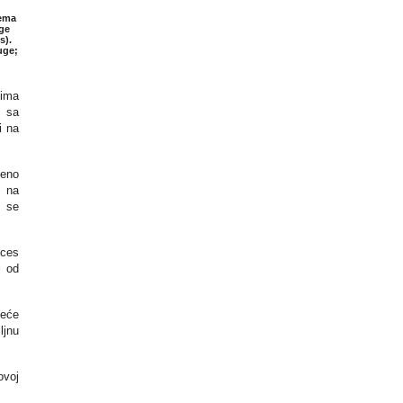
rema
uge
s).
uge;
 ima
e sa
i na
eno
, na
i se
oces
i od
neće
ljnu
ovoj