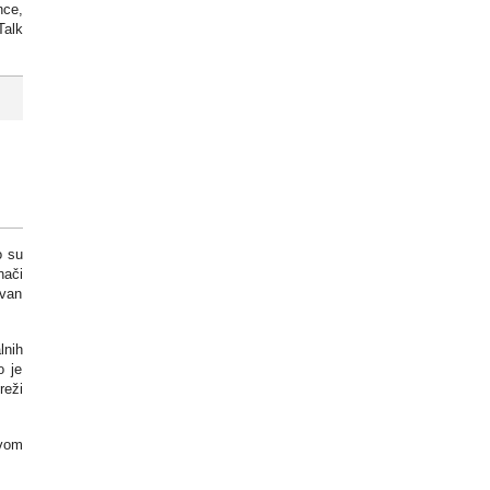
nce,
Talk
o su
nači
zvan
lnih
o je
reži
tvom