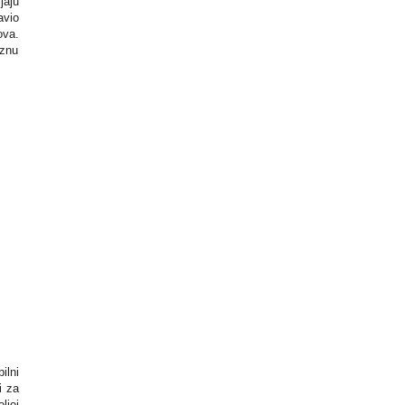
jaju
avio
ova.
aznu
ilni
i za
ljoj