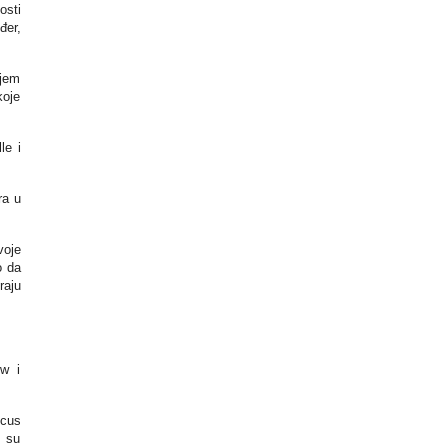
osti
đer,
ajem
koje
le i
ra u
voje
o da
raju
ow i
ncus
a su