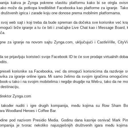
ija kakva je Zynga pokrene vlastitu platformu kako bi se otrgla ovisn
ako može da potkopa kredibilitet Facebooka kao platforme za igranje. Tako
e društvenih igrica i zarade koju one donose prema mobilnim platformama.
 svoj web sajt i koji treba da bude spreman da dočeka sve korisnike već kr
mogući brže igranje a tu će biti i značajke Live Chat kao i Message Board, 
ča.
pne za igranje na novom sajtu Zynga.com, uključujući i CastleVille, CityVil
 da se prijavljuju koristeći svoje Facebook ID te će sve prodaje virtualnih doba
dits.
 preseli korisnike sa Facebooka, već da omogući korisnicima da razdvoje s
avika za igranje online igara. Mi samo želimo da svojim igračima omogućim
ebook-u tako i na svojim mobitelima i negdje drugdje na Web-u, tako da ne mo
destinaciju,
 direktor Zynga.com
 također nuditi i igre drugih kompanija, među kojima su Row Sham B
ara Woodland Heroes i Coffee Bar.
odine pod nazivom Presidio Media. Godinu dana kasnije osnivač Mark Pi
mpanija je tvorac nekoliko najuspješnijih društvenih igara među kojim