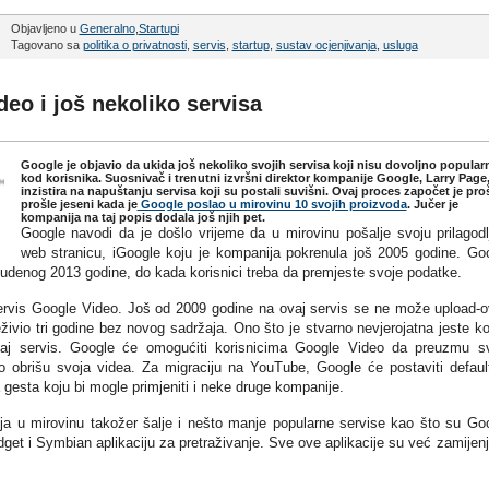
Objavljeno u
Generalno
,
Startupi
Tagovano sa
politika o privatnosti
,
servis
,
startup
,
sustav ocjenjivanja
,
usluga
eo i još nekoliko servisa
Google je objavio da ukida još nekoliko svojih servisa koji nisu dovoljno popular
kod korisnika. Suosnivač i trenutni izvršni direktor kompanije Google, Larry Page
inzistira na napuštanju servisa koji su postali suvišni. Ovaj proces započet je pro
prošle jeseni kada je
Google poslao u mirovinu 10 svojih proizvoda
. Jučer je
kompanija na taj popis dodala još njih pet.
Google navodi da je došlo vrijeme da u mirovinu pošalje svoju prilagodl
web stranicu, iGoogle koju je kompanija pokrenula još 2005 godine. Go
studenog 2013 godine, do kada korisnici treba da premjeste svoje podatke.
ervis Google Video. Još od 2009 godine na ovaj servis se ne može upload-o
živio tri godine bez novog sadržaja. Ono što je stvarno nevjerojatna jeste ko
aj servis. Google će omogućiti korisnicima Google Video da preuzmu s
o obrišu svoja videa. Za migraciju na YouTube, Google će postaviti defaul
 gesta koju bi mogle primjeniti i neke druge kompanije.
a u mirovinu takožer šalje i nešto manje popularne servise kao što su Go
get i Symbian aplikaciju za pretraživanje. Sve ove aplikacije su već zamijen