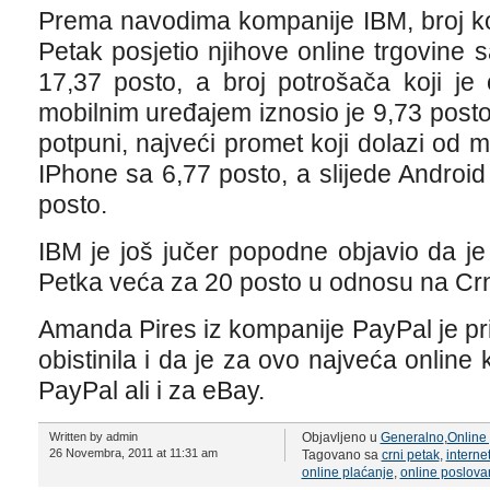
Prema navodima kompanije IBM, broj kor
Petak posjetio njihove online trgovine 
17,37 posto, a broj potrošača koji je
mobilnim uređajem iznosio je 9,73 posto.
potpuni, najveći promet koji dolazi od m
IPhone sa 6,77 posto, a slijede Android
posto.
IBM je još jučer popodne objavio da j
Petka veća za 20 posto u odnosu na Crn
Amanda Pires iz kompanije PayPal je pr
obistinila i da je za ovo najveća online
PayPal ali i za eBay.
Written by admin
Objavljeno u
Generalno
,
Online
26 Novembra, 2011 at 11:31 am
Tagovano sa
crni petak
,
interne
online plaćanje
,
online poslova