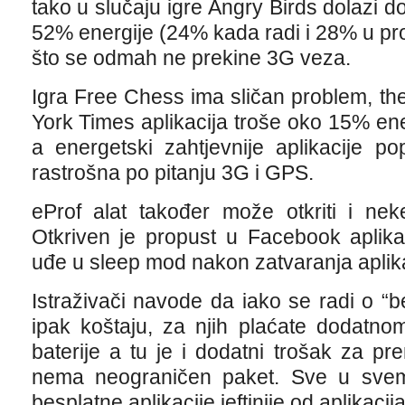
tako u slučaju igre Angry Birds dolazi 
52% energije (24% kada radi i 28% u pr
što se odmah ne prekine 3G veza.
Igra Free Chess ima sličan problem, th
York Times aplikacija troše oko 15% ene
a energetski zahtjevnije aplikacije 
rastrošna po pitanju 3G i GPS.
eProf alat također može otkriti i nek
Otkriven je propust u Facebook aplika
uđe u sleep mod nakon zatvaranja aplika
Istraživači navode da iako se radi o “
ipak koštaju, za njih plaćate dodatno
baterije a tu je i dodatni trošak za p
nema neograničen paket. Sve u svemu
besplatne aplikacije jeftinije od aplikacija