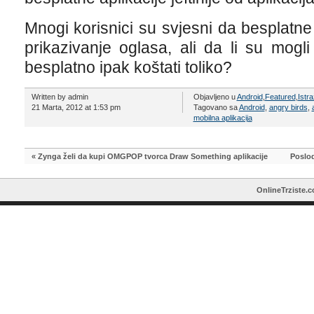
Mnogi korisnici su svjesni da besplatne
prikazivanje oglasa, ali da li su mogl
besplatno ipak koštati toliko?
Written by admin
Objavljeno u
Android
,
Featured
,
Istra
21 Marta, 2012 at 1:53 pm
Tagovano sa
Android
,
angry birds
,
mobilna aplikacija
«
Zynga želi da kupi OMGPOP tvorca Draw Something aplikacije
Poslod
OnlineTrziste.