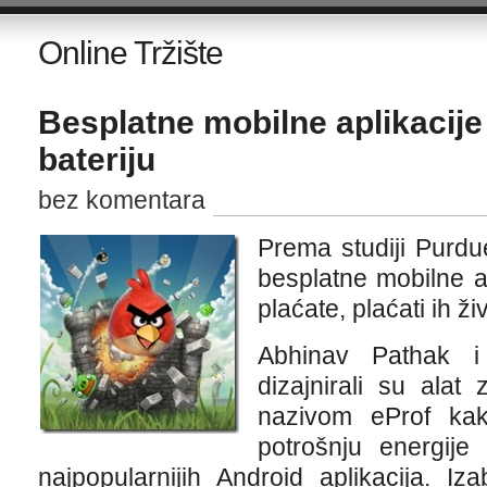
Online Tržište
Besplatne mobilne aplikacij
bateriju
bez komentara
Prema studiji Purdue
besplatne mobilne a
plaćate, plaćati ih ži
Abhinav Pathak i
dizajnirali su alat 
nazivom eProf kak
potrošnju energije 
najpopularnijih Android aplikacija. Iz