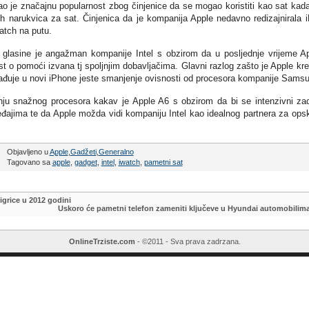
ao je značajnu popularnost zbog činjenice da se mogao koristiti kao sat kad
 narukvica za sat. Činjenica da je kompanija Apple nedavno redizajnirala 
atch na putu.
glasine je angažman kompanije Intel s obzirom da u posljednje vrijeme A
st o pomoći izvana tj spoljnjim dobavljačima. Glavni razlog zašto je Apple kr
ađuje u novi iPhone jeste smanjenje ovisnosti od procesora kompanije Sams
ju snažnog procesora kakav je Apple A6 s obzirom da bi se intenzivni za
ređajima te da Apple možda vidi kompaniju Intel kao idealnog partnera za ops
Objavljeno u
Apple
,
Gadžeti
,
Generalno
Tagovano sa
apple
,
gadget
,
intel
,
iwatch
,
pametni sat
 igrice u 2012 godini
Uskoro će pametni telefon zameniti ključeve u Hyundai automobilim
OnlineTrziste.com
- ©2011 - Sva prava zadrzana.