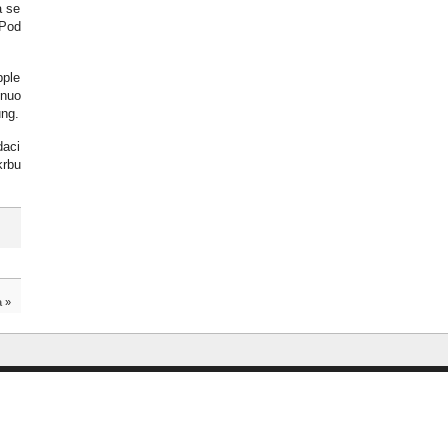
a se
iPod
pple
enuo
ung.
daci
krbu
a
»