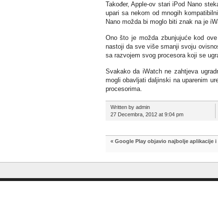
Također, Apple-ov stari iPod Nano stek
upari sa nekom od mnogih kompatibilnih
Nano možda bi moglo biti znak na je iW
Ono što je možda zbunjujuće kod ove 
nastoji da sve više smanji svoju ovisno
sa razvojem svog procesora koji se ugr
Svakako da iWatch ne zahtjeva ugradn
mogli obavljati daljinski na uparenim u
procesorima.
Written by admin
27 Decembra, 2012 at 9:04 pm
«
Google Play objavio najbolje aplikacije i