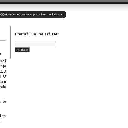
)etu internet poslovanja i online marketinga.
Pretraži Online Tržište:
Pretraga:
u
koji
nije
OLED
 ITO
utem
malo
m te
ljen
.