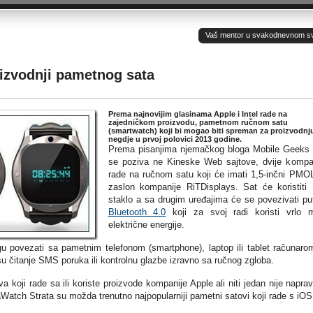
Vaš mentor u svakodnevnom sv(ij
oizvodnji pametnog sata
Prema najnovijim glasinama Apple i Intel rade na
zajedničkom proizvodu, pametnom ručnom satu
(smartwatch) koji bi mogao biti spreman za proizvodnj
negdje u prvoj polovici 2013 godine.
Prema pisanjima njemačkog bloga Mobile Geeks 
se poziva ne Kineske Web sajtove, dvije kompa
rade na ručnom satu koji će imati 1,5-inčni PM
zaslon kompanije RiTDisplays. Sat će koristiti
staklo a sa drugim uređajima će se povezivati p
Bluetooth 4.0
koji za svoj radi koristi vrlo 
električne energije.
 povezati sa pametnim telefonom (smartphone), laptop ili tablet računaro
su čitanje SMS poruka ili kontrolnu glazbe izravno sa ručnog zgloba.
ova koji rade sa ili koriste proizvode kompanije Apple ali niti jedan nije naprav
atch Strata su možda trenutno najpopularniji pametni satovi koji rade s iOS