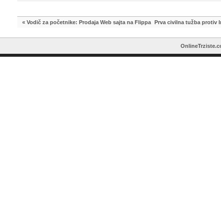
«
Vodič za početnike: Prodaja Web sajta na Flippa
Prva civilna tužba proti
OnlineTrziste.