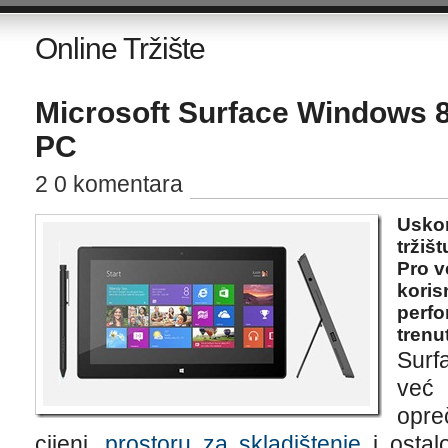
Online Tržište
Microsoft Surface Windows 8 
PC
2 0 komentara
Uskor
tržiš
Pro v
koris
perfo
trenu
Surf
već 
opre
cijeni,
prostoru za skladištenje
i ostalo