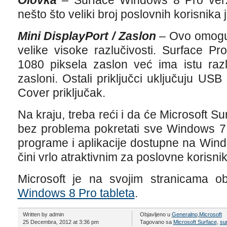
Olovka
– Surface Windows 8 Pro verzi
nešto što veliki broj poslovnih korisnika 
Mini DisplayPort / Zaslon
– Ovo omoguć
velike visoke razlučivosti. Surface Pr
1080 piksela zaslon već ima istu raz
zasloni. Ostali priključci uključuju USB
Cover priključak.
Na kraju, treba reći i da će Microsoft S
bez problema pokretati sve Windows 7 de
programe i aplikacije dostupne na Win
čini vrlo atraktivnim za poslovne korisnik
Microsoft je na svojim stranicama o
Windows 8 Pro tableta
.
Written by admin
Objavljeno u
Generalno
,
Microsoft
25 Decembra, 2012 at 3:36 pm
Tagovano sa
Microsoft Surface
,
su