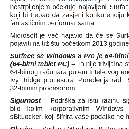
nestrpljenjem očekuje najavljeni Surf
koji bi trebao da zasjeni konkurenciju
fantastičnim performansama.
Microsoft je već najavio da će se Sur
pojaviti na tržištu početkom 2013 godine
Surface sa Windows 8 Pro je 64-bitni
(64-bitni tablet PC) –
To nije trivijalna
64-bitnog računara putem Intel-ovog en
Ivy Bridge procesora. Poređenja radi,
32-bitnim procesorom.
Sigurnost
– Podrška za istu razinu sig
bilo kojim korporativnim Windows 
sBitLocker, koji šifrira vaše podatke ne 