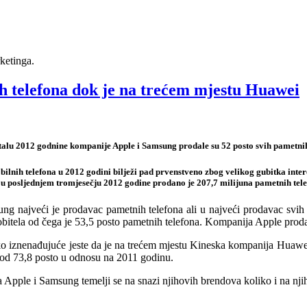
ketinga.
h telefona dok je na trećem mjestu Huawei
alu 2012 godnine kompanije Apple i Samsung prodale su 52 posto svih pametnih 
lnih telefona u 2012 godini bilježi pad prvenstveno zbog velikog gubitka inter
 u posljednjem tromjesečju 2012 godine prodano je 207,7 milijuna pametnih telefo
g najveći je prodavac pametnih telefona ali u najveći prodavac svi
bitela od čega je 53,5 posto pametnih telefona. Kompanija Apple proda
o iznenađujuće jeste da je na trećem mjestu Kineska kompanija Huawei 
 od 73,8 posto u odnosu na 2011 godinu.
Apple i Samsung temelji se na snazi ​​njihovih brendova koliko i na nj