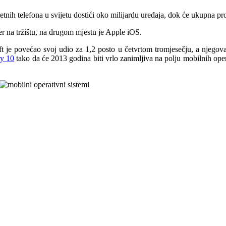
nih telefona u svijetu dostići oko milijardu uređaja, dok će ukupna prod
der na tržištu, na drugom mjestu je Apple iOS.
je povećao svoj udio za 1,2 posto u četvrtom tromjesečju, a njegov
ry 10
tako da će 2013 godina biti vrlo zanimljiva na polju mobilnih ope