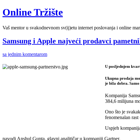
Online Tržište
Vaš mentor u svakodnevnom sv(ij)etu internet poslovanja i online mar
Samsung i Apple najveći prodavci pametni
sa jednim komentarom
U posljednjem kvart
Ukupna prodaja mobi
je bila dobra. Samo
Kompanija Samsun
384,6 milijuna mo
Ono što je svakak
fenomenalan rast
Uspjeh kompanija 
navodi Anshul Gupta, glavni analitičar u kompaniji Gartner.