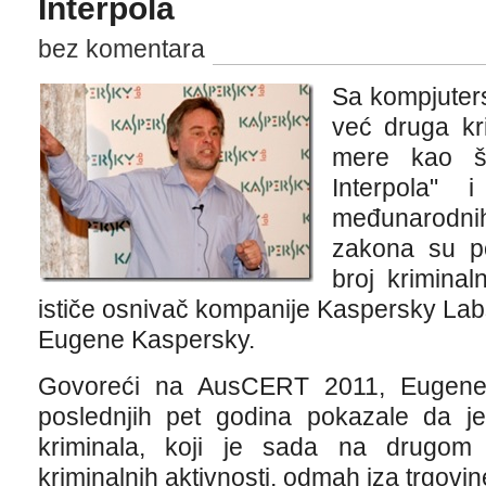
Interpola
bez komentara
Sa kompjuters
već druga kr
mere kao št
Interpola" 
međunarodni
zakona su po
broj kriminal
ističe osnivač kompanije Kaspersky Lab
Eugene Kaspersky.
Govoreći na AusCERT 2011, Eugene
poslednjih pet godina pokazale da je
kriminala, koji je sada na drugom m
kriminalnih aktivnosti, odmah iza trgovi