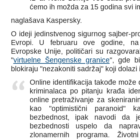
ćemo ih možda za 15 godina svi im
naglašava Kaspersky.
O ideji jedinstvenog sigurnog sajber-p
Evropi. U februaru ove godine, na
Evropske Unije, političari su razgovar
"
virtuelne Šengenske granice
", gde b
blokiraju "nezakoniti sadržaj" koji dolaz
Online identifikacija takođe može
kriminalaca po pitanju krađa iden
online pretraživanje za skeniran
kao "optimistični paranoid" 
bezbednost, ipak navodi da j
bezbednosti uspelo da naprav
zlonamernih programa. Životn