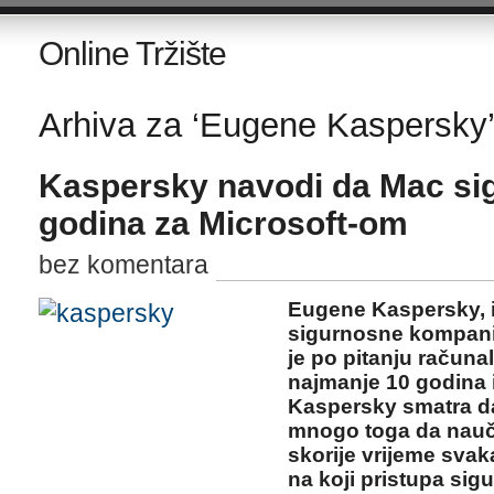
Online Tržište
Arhiva za ‘Eugene Kaspersky’
Kaspersky navodi da Mac sig
godina za Microsoft-om
bez komentara
Eugene Kaspersky, iz
sigurnosne kompanij
je po pitanju računa
najmanje 10 godina 
Kaspersky smatra d
mnogo toga da nauči
skorije vrijeme svak
na koji pristupa sig