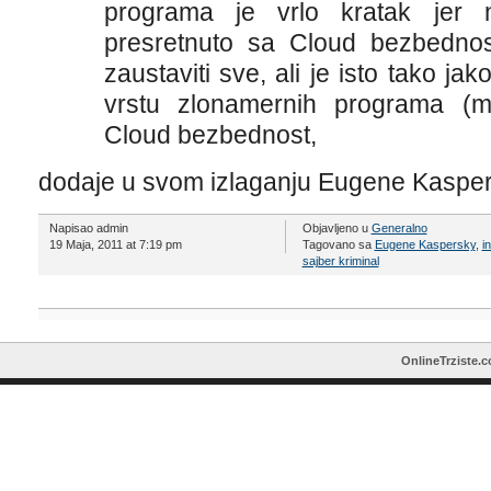
programa je vrlo kratak jer n
presretnuto sa Cloud bezbednos
zaustaviti sve, ali je isto tako ja
vrstu zlonamernih programa (mal
Cloud bezbednost,
dodaje u svom izlaganju Eugene Kasper
Napisao admin
Objavljeno u
Generalno
19 Maja, 2011 at 7:19 pm
Tagovano sa
Eugene Kaspersky
,
i
sajber kriminal
OnlineTrziste.