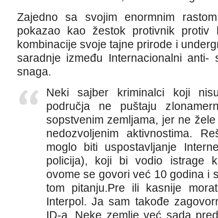
Zajedno sa svojim enormnim rastom,
pokazao kao žestok protivnik protiv 
kombinacije svoje tajne prirode i unde
saradnje između Internacionalni anti- sa
snaga.
Neki sajber kriminalci koji n
područja ne puštaju zlonamer
sopstvenim zemljama, jer ne žele 
nedozvoljenim aktivnostima. R
moglo biti uspostavljanje Intern
policija), koji bi vodio istrage
ovome se govori već 10 godina i sk
tom pitanju.Pre ili kasnije mora
Interpol. Ja sam takođe zagovorn
ID-a. Neke zemlje već sada preds