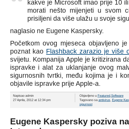
kakve je Microsoft imao prije 10 il
morati nešto mijenjeti u svom ci
prisiljeni da više ulažu u svoje sig
naglasio ne Eugene Kaspersky.
Početkom ovog mjeseca objavljeno je 
poznat kao
Flashback zarazio je više
svijetu. Kompanija Apple je kritizirana
ispravke i alat za uklanjanje ovog ma
sigurnosnih tvrtki, među kojima je i k
objavile ispravke prije Apple-a.
Napisao admin
Objavljeno u
Featured
,
Software
27 Aprila, 2012 at 12:34 pm
Tagovano sa
antivirus
,
Eugene Kas
sigurnost
Eugene Kaspersky poziva na 