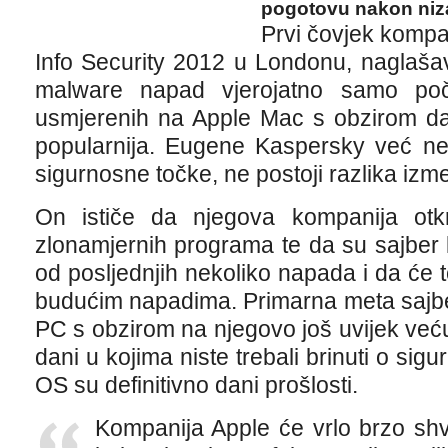
pogotovu nakon niz
Prvi čovjek kompa
Info Security 2012 u Londonu, naglaša
malware napad vjerojatno samo po
usmjerenih na Apple Mac s obzirom da
popularnija. Eugene Kaspersky već ne
sigurnosne točke, ne postoji razlika iz
On ističe da njegova kompanija otk
zlonamjernih programa te da su sajber ​​
od posljednjih nekoliko napada i da će to
budućim napadima. Primarna meta sajber 
PC s obzirom na njegovo još uvijek veću 
dani u kojima niste trebali brinuti o si
OS su definitivno dani prošlosti.
Kompanija Apple će vrlo brzo shva