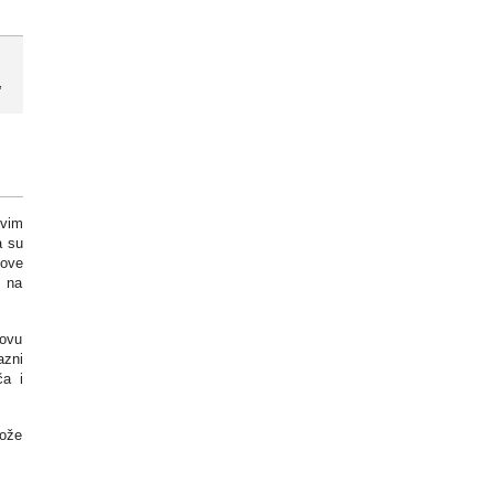
,
ovim
a su
hove
a na
lovu
azni
ča i
može