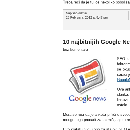
Treba reći da je tu još nekoliko poboljš
Napisao admin
28 Februara, 2012 at 8:47 pm
10 najbitnijih Google Ne
bez komentara
SEO zaj
faktori
se okup
saradn
Google
Ova ank
članka, 
linkovi
ostalo.
Mora se reći da je anketa prilično sve
mnogo toga pronaći za razmišljanje u re
Evo kratak uvid u ono za šta ovi SEO ek