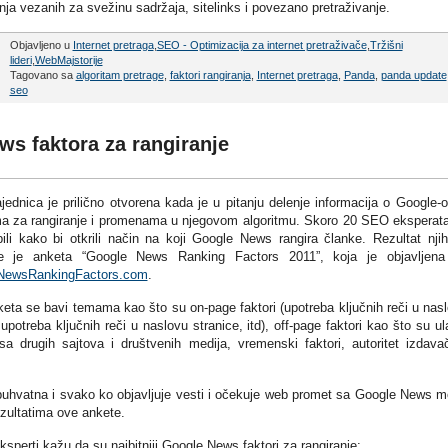
anja vezanih za svežinu sadržaja, sitelinks i povezano pretraživanje.
Objavljeno u
Internet pretraga
,
SEO - Optimizacija za internet pretraživače
,
Tržišni
lideri
,
WebMajstorije
Tagovano sa
algoritam pretrage
,
faktori rangiranja
,
Internet pretraga
,
Panda
,
panda update
seo
ws faktora za rangiranje
ednica je prilično otvorena kada je u pitanju delenje informacija o Google-
ma za rangiranje i promenama u njegovom algoritmu. Skoro 20 SEO eksperat
ili kako bi otkrili način na koji Google News rangira članke. Rezultat nji
je je anketa “Google News Ranking Factors 2011”, koja je objavljen
NewsRankingFactors.com
.
eta se bavi temama kao što su on-page faktori (upotreba ključnih reči u nas
upotreba ključnih reči u naslovu stranice, itd), off-page faktori kao što su ul
 sa drugih sajtova i društvenih medija, vremenski faktori, autoritet izdava
obuhvatna i svako ko objavljuje vesti i očekuje web promet sa Google News 
zultatima ove ankete.
sperti kažu da su najbitniji Google News faktori za rangiranje: