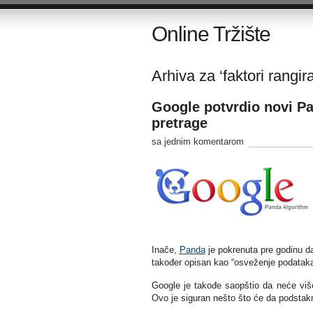
Online Tržište
Arhiva za ‘faktori rangir
Google potvrdio novi Pa
pretrage
sa jednim komentarom
Inače,
Panda
je pokrenuta pre godinu da
također opisan kao “osveženje podataka
Google je takođe saopštio da neće više
Ovo je siguran nešto što će da podstak