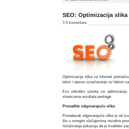
SEO: Optimizacija slika 
3 0 komentara
Optimizacija slika za Internet pretraži
tekst i opisno označavanje su faktori za
Evo nekoliko saveta za optimizaciju v
stranicama rezultata pretrage.
Pronađite odgovarajuću sliku
Pronalazak odgovarajuće slike je od izuz
što u mnogim slučajevima rezultira pove
Istraživanja pokazuju da je kvalitetn sadr