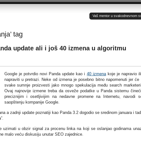
Vaš mentor u svakodnevnom sv(ij
anja’ tag
nda update ali i još 40 izmena u algoritmu
Google je potvrdio novi Panda update kao i
40 izmena
koje je napravio il
napraviti u pretrazi. Neke od izmena je posebno bitno napomenuti jer će
svake sumnje proizvesti jako mnogo spekulacija među search marketer
Ovaj najnovije izmene treba da osveže podatke u Panda sistemu čineć
preciznijim i osetljivijim na nedavne promene na Internetu, navodi 
saopštenju kompanije Google.
na a zadnji update poznatiji kao Panda 3.2 dogodio se sredinom januara i tad
”.
 uzimati u obzir signal za procenu linka na koji se oslanjao godinama una
ne malo veću diskusiju unutar SEO zajednice.