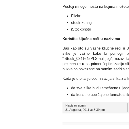
Postoji mnogo mesta na kojima možete pr
Flickr
stock.kchng
iStockphoto
Koristite ključne reči u nazivima
Baš kao što su važne ključne reči u URL
slike je važno kako bi pomogli pr
“iStock_0241645PLSmall.jpg”, naziv k
preimenuje u na primer “optimizacija-sl
bukvalno povezane sa samim sadržajem s
Kada je u pitanju optimizacija slika za 
da sve slike budu smeštene u jedan 
da koristite uobičajene formate 
Napisao admin
31 Augusta, 2011 at 3:39 pm