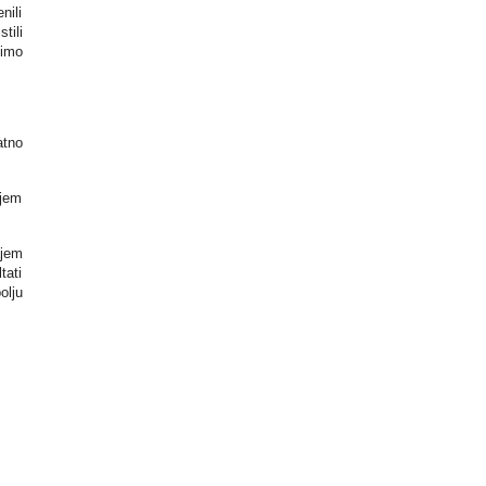
nili
tili
dimo
atno
njem
ajem
tati
olju