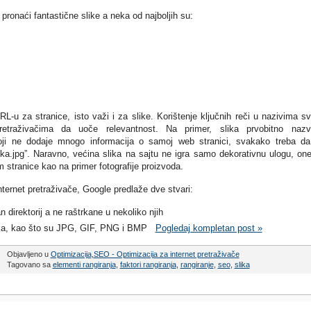
onaći fantastične slike a neka od najboljih su:
-u za stranice, isto važi i za slike. Korištenje ključnih reči u nazivima sv
etraživačima da uoče relevantnost. Na primer, slika prvobitno nazv
oji ne dodaje mnogo informacija o samoj web stranici, svakako treba d
ika.jpg”. Naravno, većina slika na sajtu ne igra samo dekorativnu ulogu, on
tranice kao na primer fotografije proizvoda.
Internet pretraživače, Google predlaže dve stvari:
direktorij a ne raštrkane u nekoliko njih
slika, kao što su JPG, GIF, PNG i BMP
Pogledaj kompletan post »
Objavljeno u
Optimizacija
,
SEO - Optimizacija za internet pretraživače
Tagovano sa
elementi rangiranja
,
faktori rangiranja
,
rangiranje
,
seo
,
slika