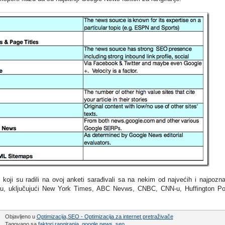
oji su radili na ovoj anketi sarađivali sa na nekim od najvećih i najpoznat
rnetu, uključujući New York Times, ABC Nevws, CNBC, CNN-u, Huffington Po
Objavljeno u
Optimizacija
,
SEO - Optimizacija za internet pretraživače
Tagovano sa
faktori rangiranja
,
google news
,
seo