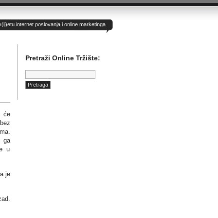
)etu internet poslovanja i online marketinga.
Pretraži Online Tržište:
Pretraga:
i će
 bez
ima.
i ga
se u
a je
zad.