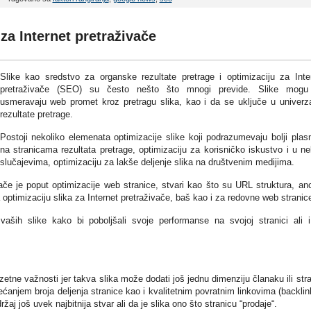
za Internet pretraživače
Slike kao sredstvo za organske rezultate pretrage i optimizaciju za Inte
pretraživače (SEO) su često nešto što mnogi previde. Slike mogu
usmeravaju web promet kroz pretragu slika, kao i da se uključe u univerz
rezultate pretrage.
Postoji nekoliko elemenata optimizacije slike koji podrazumevaju bolji pla
na stranicama rezultata pretrage, optimizaciju za korisničko iskustvo i u n
slučajevima, optimizaciju za lakše deljenje slika na društvenim medijima.
vače je poput optimizacije web stranice, stvari kao što su URL struktura, an
 optimizaciju slika za Internet pretraživače, baš kao i za redovne web stranic
aših slike kako bi poboljšali svoje performanse na svojoj stranici ali 
etne važnosti jer takva slika može dodati još jednu dimenziju članaku ili stra
ćanjem broja deljenja stranice kao i kvalitetnim povratnim linkovima (backlin
žaj još uvek najbitnija stvar ali da je slika ono što stranicu “prodaje“.