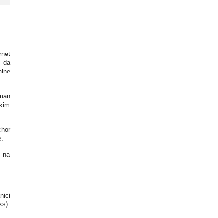
rnet
 da
alne
sman
ekim
chor
e.
i na
nici
ks).