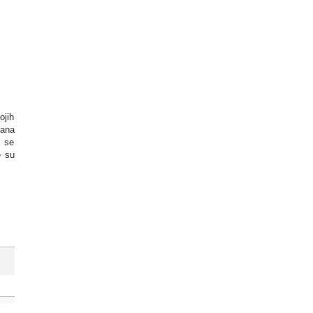
ojih
ana
a se
e su