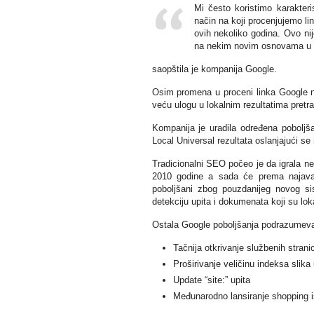
Mi često koristimo karakteri
način na koji procenjujemo li
ovih nekoliko godina. Ovo ni
na nekim novim osnovama u ci
saopštila je kompanija Google.
Osim promena u proceni linka Google n
veću ulogu u lokalnim rezultatima pretr
Kompanija je uradila određena poboljšan
Local Universal rezultata oslanjajući se
Tradicionalni SEO počeo je da igrala n
2010 godine a sada će prema najavama
poboljšani zbog pouzdanijeg novog si
detekciju upita i dokumenata koji su loka
Ostala Google poboljšanja podrazumeva
Tačnija otkrivanje službenih strani
Proširivanje veličinu indeksa slika 
Update “site:” upita
Međunarodno lansiranje shopping 