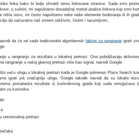
stike linka kako bi bolje shvatili temu linkovane stranice. Sada smo prome
nkove, u suštini, mi napuštamo dosadašnji metod analize linkova koji smo koris
je ništa novo, mi često napuštamo neke naše elemente bodovanja ili ih gra
lju da sačuvamo naš sistem održivim, čistim i razumljivim,
avodi da će od sada tradicionalni algoritamski
faktori za rangiranje
igrati zn
age.
ja u rangiranju za rezultata u lokalnoj pretrazi. Ona poboljšavaju aktivira
 na rangiranje u našoj glavnoj pretrazi više kao signal, navodi Google.
ešto veću ulogu u lokalnoj pretrazi kada je Google pokrenuo Place Search kr
 igrati još značajniju ulogu. Google takođe navodi da su lokalni rezul
stema pronalaska rezultate iz korisnikovog grada koji sada omogućava b
lni za korisnika.
ju:
ca
u univerzalnoj pretrazi
isečaka