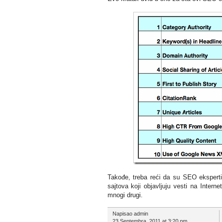
Takođe, treba reći da su SEO eksperti k
sajtova koji objavljuju vesti na Inte
mnogi drugi.
Napisao admin
23 Septembra, 2011 at 3:20 pm