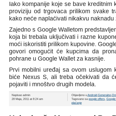
Iako kompanije koje se bave kreditnim
proviziju od trgovaca prilikom svake t
kako neće naplaćivati nikakvu naknadu 
Zajedno s Google Walletom predstavljen
koja bi trebala uključivati i razne kupon
moći iskoristiti prilikom kupovine. Googl
govori omogućit će kupcima da pron
pohrane u Google Wallet za kasnije.
Prvi mobilni uređaj sa ovom uslugom ko
biće Nexus S, ali treba očekivati da ć
pojaviti i mnoštvo drugih modela.
Napisao admin
Objavljeno u
Android
,
Generalno
,
Onl
28 Maja, 2011 at 8:24 am
Tagovano sa
google offers
,
Google 
plaćanje