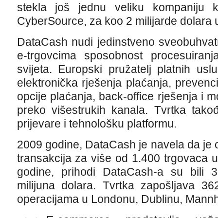
stekla još jednu veliku kompaniju 
CyberSource, za koo 2 milijarde dolara u
DataCash nudi jedinstveno sveobuhvat
e-trgovcima sposobnost procesuiranj
svijeta. Europski pružatelj platnih us
elektronička rješenja plaćanja, prevenci
opcije plaćanja, back-office rješenja i 
preko višestrukih kanala. Tvrtka takođ
prijevare i tehnološku platformu.
2009 godine, DataCash je navela da je o
transakcija za više od 1.400 trgovaca u 
godine, prihodi DataCash-a su bili 3
milijuna dolara. Tvrtka zapošljava 36
operacijama u Londonu, Dublinu, Mann