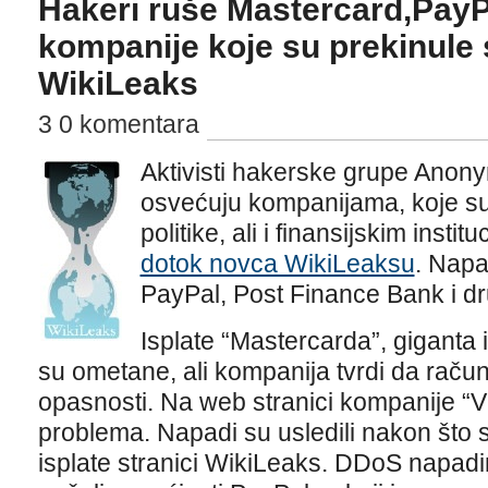
Hakeri ruše Mastercard,PayPa
kompanije koje su prekinule 
WikiLeaks
3 0 komentara
Aktivisti hakerske grupe Anon
osvećuju kompanijama, koje su
politike, ali i finansijskim insti
dotok novca WikiLeaksu
. Napa
PayPal, Post Finance Bank i dr
Isplate “Mastercarda”, giganta i
su ometane, ali kompanija tvrdi da računi
opasnosti. Na web stranici kompanije “Vi
problema. Napadi su usledili nakon što 
isplate stranici WikiLeaks. DDoS napad