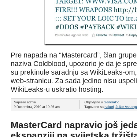
Pre napada na “Mastercard”, član grupe
naziva Coldblood, upozorio je da je spr
su prekinule saradnju sa WikiLeaks-om, 
web-stranicu. Za sada jedino nisu uspeli 
WikiLeaks-u uskratio hosting.
Napisao admin
Objavljeno u
Generalno
9 Decembra, 2010 at 10:26 am
Tagovano sa
hakeri
,
Julian Assang
MasterCard napravio još jed
ekspanziji na svijetska trži