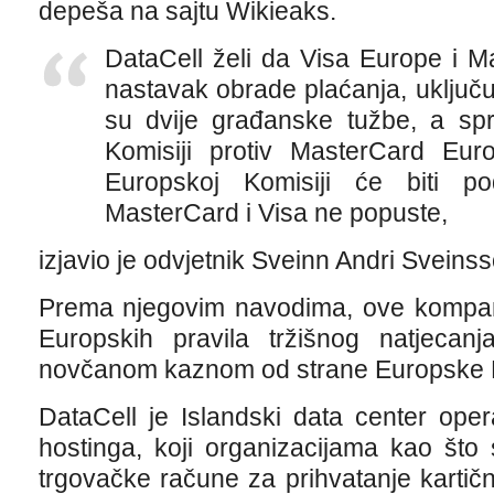
depeša na sajtu Wikieaks.
DataCell želi da Visa Europe i
nastavak obrade plaćanja, uključuj
su dvije građanske tužbe, a sp
Komisiji protiv MasterCard Eu
Europskoj Komisiji će biti p
MasterCard i Visa ne popuste,
izjavio je odvjetnik Sveinn Andri Sveinss
Prema njegovim navodima, ove kompani
Europskih pravila tržišnog natjecanja
novčanom kaznom od strane Europske K
DataCell je Islandski data center oper
hostinga, koji organizacijama kao što
trgovačke račune za prihvatanje kartič