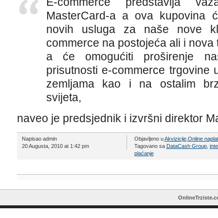
E-commerce predstavlja važa
MasterCard-a a ova kupovina ć
novih usluga za naše nove kli
commerce na postojeća ali i nova 
a će omogućiti proširenje n
prisutnosti e-commerce trgovine u 
zemljama kao i na ostalim brzo
svijeta,
naveo je predsjednik i izvršni direktor 
Napisao admin
Objavljeno u
Akvizicije
,
Online napla
20 Augusta, 2010 at 1:42 pm
Tagovano sa
DataCash Group
,
int
plaćanje
OnlineTrziste.