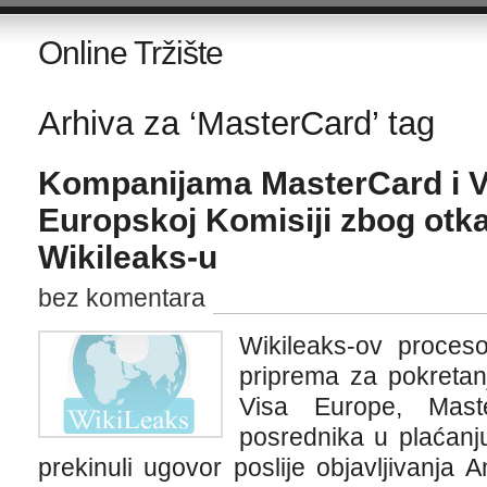
Online Tržište
Arhiva za ‘MasterCard’ tag
Kompanijama MasterCard i Vis
Europskoj Komisiji zbog otk
Wikileaks-u
bez komentara
Wikileaks-ov proces
priprema za pokretan
Visa Europe, Mast
posrednika u plaćanj
prekinuli ugovor poslije objavljivanja A