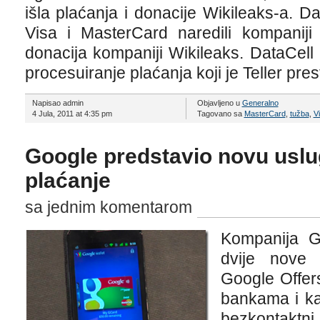
išla plaćanja i donacije Wikileaks-a. D
Visa i MasterCard naredili kompaniji
donacija kompaniji Wikileaks. DataCell
procesuiranje plaćanja koji je Teller pre
Napisao admin
Objavljeno u
Generalno
4 Jula, 2011 at 4:35 pm
Tagovano sa
MasterCard
,
tužba
,
V
Google predstavio novu uslu
plaćanje
sa jednim komentarom
Kompanija Go
dvije nove 
Google Offers
bankama i ka
bezkontaktni