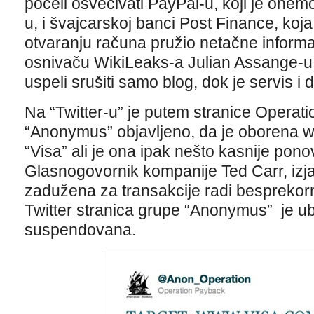
počeli osvećivati PayPal-u, koji je one
u, i švajcarskoj banci Post Finance, koja
otvaranju računa pružio netačne informac
osnivaču WikiLeaks-a Julian Assange-u
uspeli srušiti samo blog, dok je servis i 
Na “Twitter-u” je putem stranice Operat
“Anonymus” objavljeno, da je oborena w
“Visa” ali je ona ipak nešto kasnije ponov
Glasnogovornik kompanije Ted Carr, izja
zadužena za transakcije radi besprekor
Twitter stranica grupe “Anonymus” je u
suspendovana.