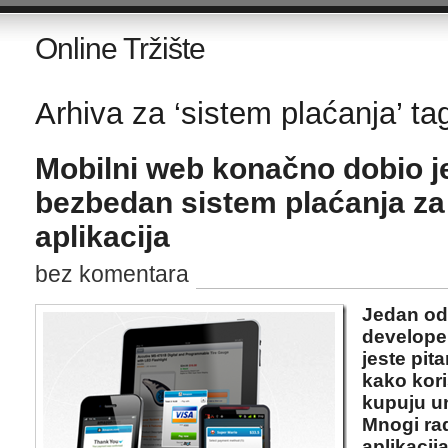
Online Tržište
Arhiva za ‘sistem plaćanja’ ta
Mobilni web konačno dobio j
bezbedan sistem plaćanja za
aplikacija
bez komentara
Jedan od
develope
jeste pit
kako kori
kupuju u
Mnogi ra
aplikacija