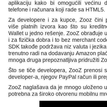
aplikaciju kako bi omogućili većinu d
telefone i računara koji rade sa HTML5.
Za developere i za kupce, Zooz čini p
više platnih izvora kao što su kredit
Wallet u jedno rešenje. ZooZ obrađuje u
i za fizička dobra i to bez merchant co
SDK takođe podržava niz valuta i jezika
trenutno radi na dodavanju Amazon pla
mnoga druga prepoznatljiva pridružiti Z
Što se tiče developera, ZooZ prenosi 
developer-a, njegov PayPal račun ili pr
ZooZ naglašava da je mnogo uloženo u 
potrebna za široko otvorenu mobilnu mr