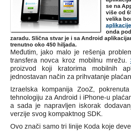
se na Ap
više od 65
velika bo
aplikacij
onda pod
zaradu. Slična stvar je i sa Android aplikacij
trenutno oko 450 hiljada.
Međutim, jako malo je rešenja proble
transfera novca kroz mobilnu mrežu.
proizvod koji kratorima mobilnih a
jednostavan način za prihvatanje plaćan
Izraelska kompanija ZooZ, pokrenut
tehnologiju za Android i iPhone-u plaćan
a sada je napravljen iskorak dodav
verzije svog kompaktnog SDK.
Ovo znači samo tri linije Koda koje deve