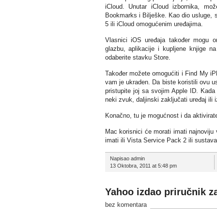
iCloud. Unutar iCloud izbornika, mož
Bookmarks i Bilješke. Kao dio usluge, 
5 ili iCloud omogućenim uređajima.
Vlasnici iOS uređaja također mogu om
glazbu, aplikacije i kupljene knjige n
odaberite stavku Store.
Također možete omogućiti i Find My iPho
vam je ukraden. Da biste koristili ovu u
pristupite joj sa svojim Apple ID. Kada
neki zvuk, daljinski zaključati uređaj ili
Konačno, tu je mogućnost i da aktivirat
Mac korisnici će morati imati najnoviju 
imati ili Vista Service Pack 2 ili susta
Napisao admin
13 Oktobra, 2011 at 5:48 pm
Yahoo izdao priručnik z
bez komentara