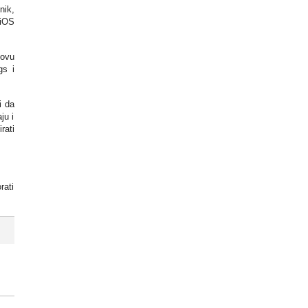
nik,
 iOS
novu
gs i
i da
ju i
rati
rati