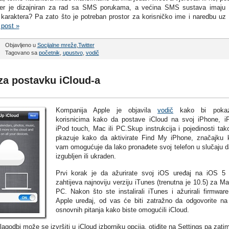
itter je dizajniran za rad sa SMS porukama, a većina SMS sustava imaju
karaktera? Pa zato što je potreban prostor za korisničko ime i naredbu uz
 post »
Objavljeno u
Socijalne mreže
,
Twitter
Tagovano sa
početnik
,
upustvo
,
vodič
za postavku iCloud-a
Kompanija Apple je objavila
vodič
kako bi pokaz
korisnicima kako da postave iCloud na svoj iPhone, i
iPod touch, Mac ili PC.Skup instrukcija i pojedinosti tak
pkazuje kako da aktivirate Find My iPhone, značajku 
vam omogućuje da lako pronađete svoj ​​telefon u slučaju d
izgubljen ili ukraden.
Prvi korak je da ažurirate svoj ​​iOS uređaj na iOS 5 
zahtijeva najnoviju verziju iTunes (trenutna je 10.5) za Mac
PC. Nakon što ste instalirali iTunes i ažurirali firmwar
Apple uređaj, od vas će biti zatražno da odgovorite na
osnovnih pitanja kako biste omogućili iCloud.
agodbi može se izvršiti u iCloud izborniku opcija, otiđite na Settings pa zati