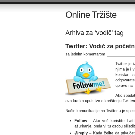
Online Tržište
Arhiva za ‘vodič’ tag
Twitter: Vodič za početn
sa jednim komentarom
Twitter je 
njima je i v
koristan z
odgovarate 
upravo na T
Ako spadat
ovo kratko uputstvo o korištenju Twitter
Način komunikacije na Twitter-u je speci
Follow
– Ako već koristite Twitt
ažuriranje, onda vi tu osobu slijedit
@reply
– Kada želite da privučete