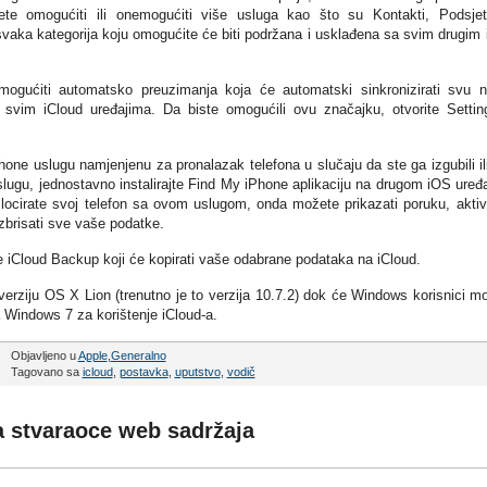
ete omogućiti ili onemogućiti više usluga kao što su Kontakti, Podsjet
svaka kategorija koju omogućite će biti podržana i usklađena sa svim drugim
ogućiti automatsko preuzimanja koja će automatski sinkronizirati svu 
a svim iCloud uređajima. Da biste omogućili ovu značajku, otvorite Settin
ne uslugu namjenjenu za pronalazak telefona u slučaju da ste ga izgubili il
slugu, jednostavno instalirajte Find My iPhone aplikaciju na drugom iOS uređa
 locirate svoj telefon sa ovom uslugom, onda možete prikazati poruku, aktivi
 izbrisati sve vaše podatke.
e iCloud Backup koji će kopirati vaše odabrane podataka na iCloud.
verziju OS X Lion (trenutno je to verzija 10.7.2) dok će Windows korisnici mo
va Windows 7 za korištenje iCloud-a.
Objavljeno u
Apple
,
Generalno
Tagovano sa
icloud
,
postavka
,
uputstvo
,
vodič
a stvaraoce web sadržaja