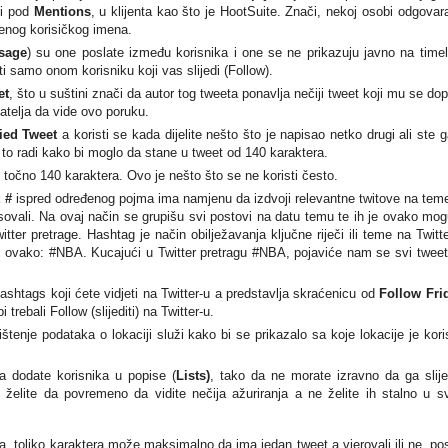
li pod
Mentions
,
u klijenta kao što je HootSuite. Znači, nekoj osobi odgova
enog korisičkog imena.
sage
) su one poslate između korisnika i one se ne prikazuju javno na timel
 samo onom korisniku koji vas slijedi (Follow).
et
, što u suštini znači da autor tog tweeta ponavlja nečiji tweet koji mu se do
atelja da vide ovo poruku.
ied Tweet
a koristi se kada dijelite nešto što je napisao netko drugi ali ste g
 to radi kako bi moglo da stane u tweet od 140 karaktera.
e točno 140 karaktera. Ovo je nešto što se ne koristi često.
k
#
ispred određenog pojma ima namjenu da izdvoji relevantne twitove na tem
esovali. Na ovaj način se grupišu svi postovi na datu temu te ih je ovako mo
itter pretrage. Hashtag je način obilježavanja ključne riječi ili teme na Twitte
i ovako: #NBA. Kucajući u Twitter pretragu #NBA, pojaviće nam se svi tweet
shtags koji ćete vidjeti na Twitter-u a predstavlja skraćenicu od
Follow Fri
i trebali Follow (slijediti) na Twitter-u.
štenje podataka o lokaciji služi kako bi se prikazalo sa koje lokacije je kori
 dodate korisnika u popise (
Lists
)
, tako da ne morate izravno da ga slije
 želite da povremeno da vidite nečija ažuriranja a ne želite ih stalno u 
toliko karaktera može maksimalno da ima jedan tweet a vjerovali ili ne, pos