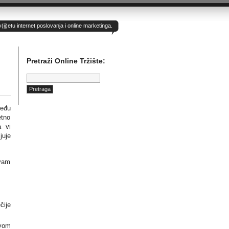
)etu internet poslovanja i online marketinga.
Pretraži Online Tržište:
Pretraga:
Među
etno
a vi
juje
 vam
čije
ovom