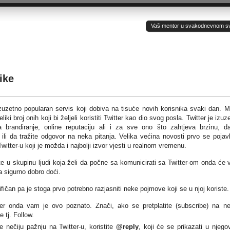
Vaš mentor u svakodnevnom sv(ij
ike
izuzetno popularan servis koji dobiva na tisuće novih korisnika svaki dan. 
eliki broj onih koji bi željeli koristiti Twitter kao dio svog posla. Twitter je izuz
a brandiranje, online reputaciju ali i za sve ono što zahtjeva brzinu, d
ili da tražite odgovor na neka pitanja. Velika većina novosti prvo se pojavl
witter-u koji je možda i najbolji izvor vjesti u realnom vremenu.
e u skupinu ljudi koja želi da počne sa komunicirati sa Twitter-om onda će
a sigurno dobro doći.
fičan pa je stoga prvo potrebno razjasniti neke pojmove koji se u njoj koriste.
er onda vam je ovo poznato. Znači, ako se pretplatite (subscribe) na ne
e tj. Follow.
 nečiju pažnju na Twitter-u, koristite
@reply
, koji će se prikazati u njeg