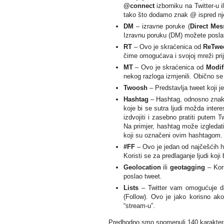
@connect
izborniku na Twitter-u i
tako što dodamo znak @ ispred nj
DM
– izravne poruke (
Direct Mes
Izravnu poruku (DM) možete poslati
RT
– Ovo je skraćenica od
ReTwe
čime omogućava i svojoj mreži prij
MT
– Ovo je skraćenica od
Modif
nekog razloga izmjenili. Obično se
Twoosh
– Predstavlja tweet koji j
Hashtag
– Hashtag, odnosno zna
koje bi se sutra ljudi možda inter
izdvojiti i zasebno pratiti putem Tw
Na primjer, hashtag može izgledat
koji su označeni ovim hashtagom.
#FF
– Ovo je jedan od najčešćih ha
Koristi se za predlaganje ljudi koji b
Geolocation
ili
geotagging
– Kori
poslao tweet.
Lists
– Twitter vam omogućuje da
(Follow). Ovo je jako korisno ako
“stream-u”.
Predhodno smo spomenuli 140 karaktera, 