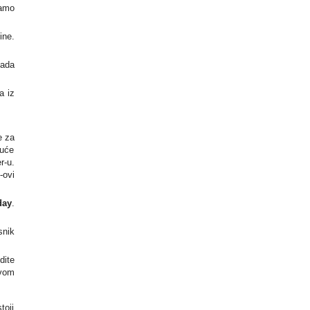
ramo
ine.
pada
a iz
e za
guće
r-u.
-ovi
day
.
snik
dite
svom
toji