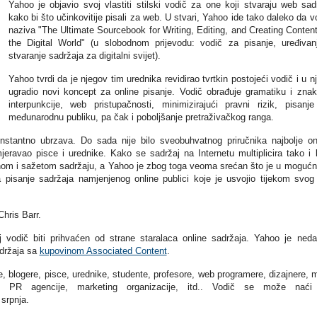
Yahoo je objavio svoj vlastiti stilski vodič za one koji stvaraju web sad
kako bi što učinkovitije pisali za web. U stvari, Yahoo ide tako daleko da v
naziva "The Ultimate Sourcebook for Writing, Editing, and Creating Content
the Digital World" (u slobodnom prijevodu: vodič za pisanje, uređivan
stvaranje sadržaja za digitalni svijet).
Yahoo tvrdi da je njegov tim urednika revidirao tvrtkin postojeći vodič i u n
ugradio novi koncept za online pisanje. Vodič obrađuje gramatiku i zna
interpunkcije, web pristupačnosti, minimizirajući pravni rizik, pisanj
međunarodnu publiku, pa čak i poboljšanje pretraživačkog ranga.
nstantno ubrzava. Do sada nije bilo sveobuhvatnog priručnika najbolje on
jeravao pisce i urednike. Kako se sadržaj na Internetu multiplicira tako i l
snom i sažetom sadržaju, a Yahoo je zbog toga veoma srećan što je u mogućn
 pisanje sadržaja namjenjenog online publici koje je usvojio tijekom svog
hris Barr.
aj vodič biti prihvaćen od strane staralaca online sadržaja. Yahoo je ned
adržaja sa
kupovinom Associated Content
.
, blogere, pisce, urednike, studente, profesore, web programere, dizajnere, 
e, PR agencije, marketing organizacije, itd.. Vodič se može naći
 srpnja.