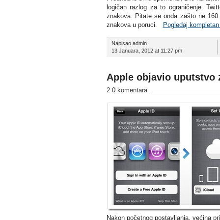
logičan razlog za to ograničenje. Tw
znakova. Pitate se onda zašto ne 160 
znakova u poruci.
Pogledaj kompletan
Napisao admin
13 Januara, 2012 at 11:27 pm
Apple objavio uputstvo 
2 0 komentara
Nakon početnog postavljanja, većina pril