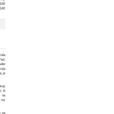
 160
 140
ala
Pad,
ođer
koja
a je
koji
 ili
e na
 niz
m na