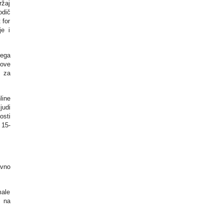
ržaj
odič
 for
je i
jega
kove
e za
line
judi
osti
 15-
avno
male
 na