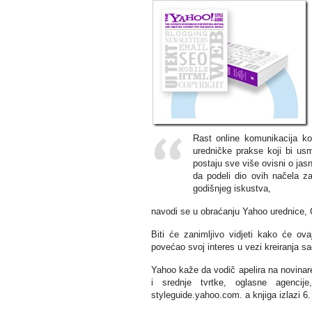
Rast online komunikacija ko
uredničke prakse koji bi usm
postaju sve više ovisni o ja
da podeli dio ovih načela za
godišnjeg iskustva,
navodi se u obraćanju Yahoo urednice, C
Biti će zanimljivo vidjeti kako će ov
povećao svoj interes u vezi kreiranja s
Yahoo kaže da vodič apelira na novinare
i srednje tvrtke, oglasne agencij
styleguide.yahoo.com. a knjiga izlazi 6.