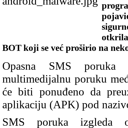
progra
pojavi
sigurn
otkril
BOT koji se već proširio na neko
Opasna SMS poruka sa
multimedijalnu poruku međ
će biti ponuđeno da pre
aplikaciju (APK) pod naz
SMS poruka izgleda ot