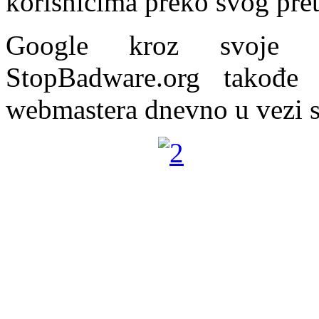
korisnicima preko svog pret
Google kroz svoje p
StopBadware.org takođe 
webmastera dnevno u vezi s