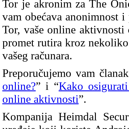
Tor je akronim za The Onio
vam obećava anonimnost i p
Tor, vaše online aktivnost
promet rutira kroz nekoliko 
vašeg računara.
Preporučujemo vam članak
online?
” i “
Kako osigurat
online aktivnosti
”.
Kompanija Heimdal Securi