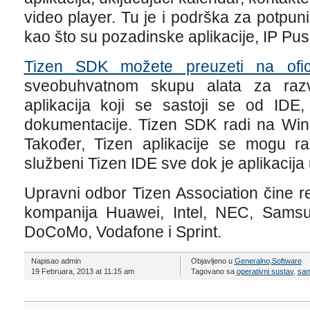
video player. Tu je i podrška za potpuni
kao što su pozadinske aplikacije, IP Pus
Tizen SDK možete preuzeti na oficij
sveobuhvatnom skupu alata za razv
aplikacija koji se sastoji se od IDE
dokumentacije. Tizen SDK radi na Wi
Također, Tizen aplikacije se mogu raz
službeni Tizen IDE sve dok je aplikacija 
Upravni odbor Tizen Association čine r
kompanija Huawei, Intel, NEC, Sams
DoCoMo, Vodafone i Sprint.
Napisao admin
Objavljeno u
Generalno
,
Software
19 Februara, 2013 at 11:15 am
Tagovano sa
operativni sustav
,
sa