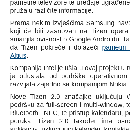
pametne televizore te uređaje ugrađene
pružaju različite informacije.
Prema nekim izvješćima Samsung navodn
koji će biti zasnovan na Tizen opera
smanjila ovisnost o Google Androidu. Tak
da Tizen pokreće i dolazeći
pametni 
Altius
.
Kompanija Intel je ušla u ovaj projekt u
je odustala od podrške operativnom
razvijala zajedno sa kompanijom Nokia.
Nove Tizen 2.0 značajke uključuju We
podršku za full-screen i multi-window, 
Bluetooth i NFC, te pristup kalendaru, p
poruka. Tizen 2.0 također ima osno
aplikacija, uključujući kalendar, kontakte,