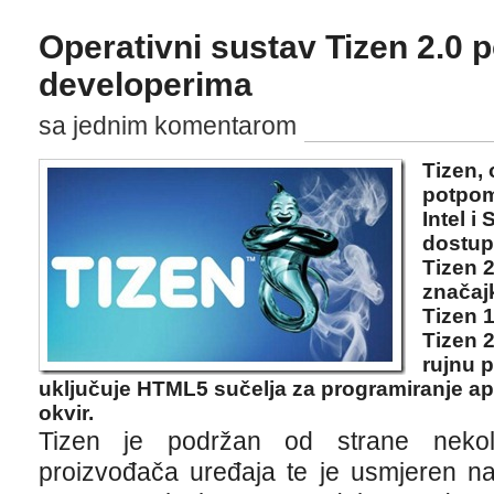
Operativni sustav Tizen 2.0 
developerima
sa jednim komentarom
Tizen,
potpom
Intel i
dostup
Tizen 
značaj
Tizen 1
Tizen 2
rujnu p
uključuje HTML5 sučelja za programiranje apli
okvir.
Tizen je podržan od strane nekoli
proizvođača uređaja te je usmjeren na