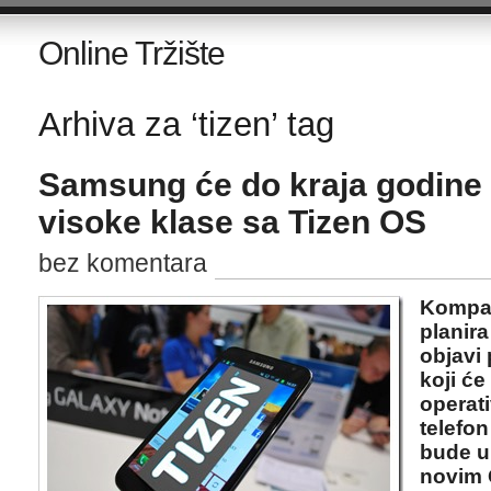
Online Tržište
Arhiva za ‘tizen’ tag
Samsung će do kraja godine o
visoke klase sa Tizen OS
bez komentara
Kompan
planira
objavi 
koji će
operat
telefo
bude u 
novim 