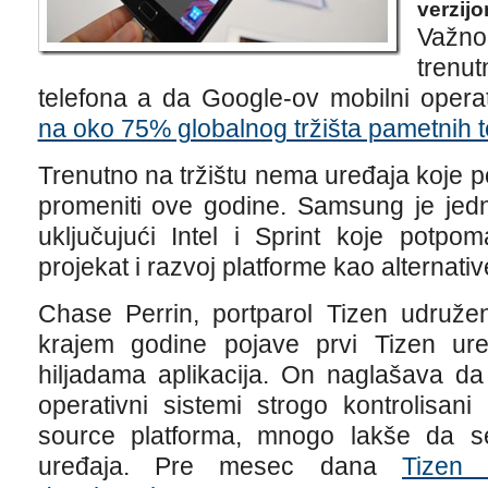
verzij
Važn
trenu
telefona a da Google-ov mobilni opera
na oko 75% globalnog tržišta pametnih t
Trenutno na tržištu nema uređaja koje p
promeniti ove godine. Samsung je jedn
uključujući Intel i Sprint koje potpo
projekat i razvoj platforme kao alternati
Chase Perrin, portparol Tizen udruže
krajem godine pojave prvi Tizen uređa
hiljadama aplikacija. On naglašava da
operativni sistemi strogo kontrolisa
source platforma, mnogo lakše da se
uređaja. Pre mesec dana
Tizen 