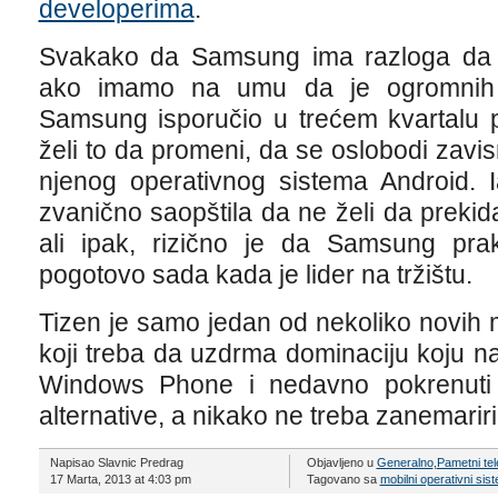
developerima
.
Svakako da Samsung ima razloga da 
ako imamo na umu da je ogromnih 9
Samsung isporučio u trećem kvartalu 
želi to da promeni, da se oslobodi zavi
njenog operativnog sistema Android. 
zvanično saopštila da ne želi da preki
ali ipak, rizično je da Samsung prak
pogotovo sada kada je lider na tržištu.
Tizen je samo jedan od nekoliko novih 
koji treba da uzdrma dominaciju koju na 
Windows Phone i nedavno pokrenuti 
alternative, a nikako ne treba zanemariri
Napisao Slavnic Predrag
Objavljeno u
Generalno
,
Pametni tel
17 Marta, 2013 at 4:03 pm
Tagovano sa
mobilni operativni sis