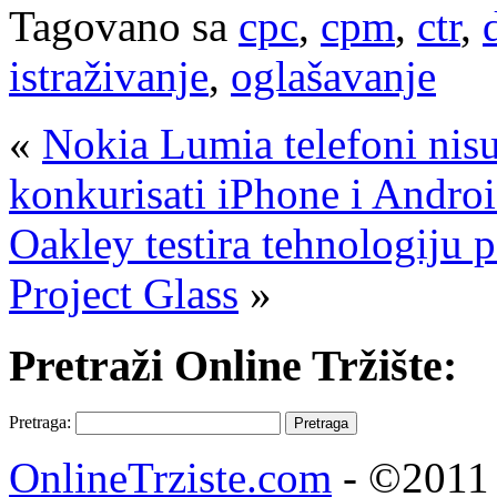
Tagovano sa
cpc
,
cpm
,
ctr
,
istraživanje
,
oglašavanje
«
Nokia Lumia telefoni nisu
konkurisati iPhone i Andro
Oakley testira tehnologiju 
Project Glass
»
Pretraži Online Tržište:
Pretraga:
OnlineTrziste.com
- ©2011 