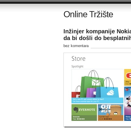
Online Tržište
Inžinjer kompanije Noki
da bi došli do besplatnih
bez komentara