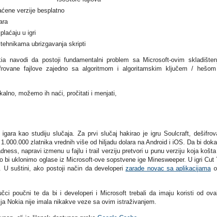
plaćene verzije besplatno
ara
laćaju u igri
 tehnikama ubrizgavanja skripti
kia navodi da postoji fundamentalni problem sa Microsoft-ovim skladište
šifrovane fajlove zajedno sa algoritmom i algoritamskim ključem / hešo
kalno, možemo ih naći, pročitati i menjati,
igara kao studiju slučaja. Za prvi slučaj hakirao je igru Soulcraft, dešifrov
.000.000 zlatnika vrednih više od hiljadu dolara na Android i iOS. Da bi dok
ss, napravi izmenu u fajlu i trail verziju pretvori u punu verziju koja košta
o bi uklonimo oglase iz Microsoft-ove sopstvene ige Minesweeper. U igri Cut
. U suštini, ako postoji način da developeri
zarade novac sa aplikacijama
o
čci poučni te da bi i developeri i Microsoft trebali da imaju koristi od ov
a Nokia nije imala nikakve veze sa ovim istraživanjem.