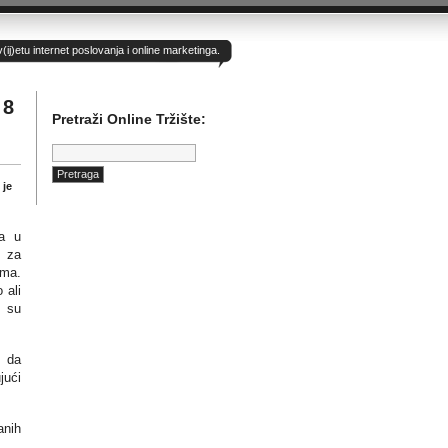
)etu internet poslovanja i online marketinga.
 8
Pretraži Online Tržište:
Pretraga:
 je
da u
 za
ama.
 ali
i su
o da
jući
anih