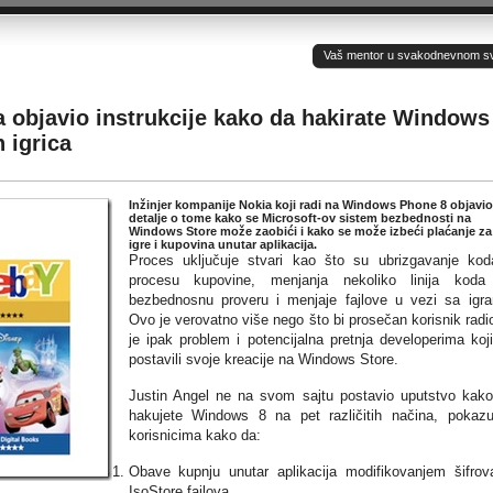
Vaš mentor u svakodnevnom sv(ij
a objavio instrukcije kako da hakirate Windows
 igrica
Inžinjer kompanije Nokia koji radi na Windows Phone 8 objavio
detalje o tome kako se Microsoft-ov sistem bezbednosti na
Windows Store može zaobići i kako se može izbeći plaćanje za
igre i kupovina unutar aplikacija.
Proces uključuje stvari kao što su ubrizgavanje ko
procesu kupovine, menjanja nekoliko linija koda
bezbednosnu proveru i menjaje fajlove u vezi sa igr
Ovo je verovatno više nego što bi prosečan korisnik radio
je ipak problem i potencijalna pretnja developerima koj
postavili svoje kreacije na Windows Store.
Justin Angel ne na svom sajtu postavio uputstvo kak
hakujete Windows 8 na pet različitih načina, pokazu
korisnicima kako da:
Obave kupnju unutar aplikacija modifikovanjem šifrov
IsoStore fajlova