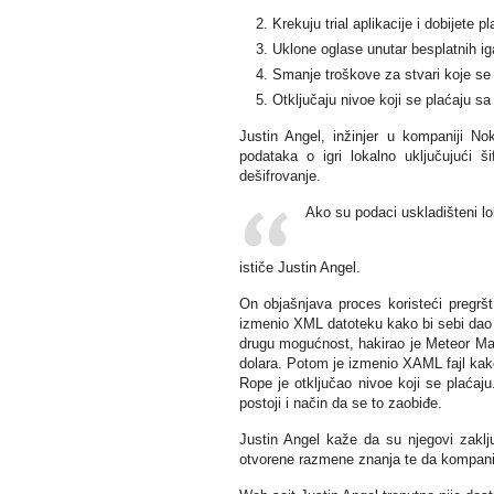
Krekuju trial aplikacije i dobijete 
Uklone oglase unutar besplatnih ig
Smanje troškove za stvari koje se p
Otključaju nivoe koji se plaćaju sa
Justin Angel, inžinjer u kompaniji No
podataka o igri lokalno uključujući 
dešifrovanje.
Ako su podaci uskladišteni lo
ističe Justin Angel.
On objašnjava proces koristeći pregršt 
izmenio XML datoteku kako bi sebi dao 1
drugu mogućnost, hakirao je Meteor Madne
dolara. Potom je izmenio XAML fajl kak
Rope je otključao nivoe koji se plaćaju
postoji i način da se to zaobiđe.
Justin Angel kaže da su njegovi zaklju
otvorene razmene znanja te da kompanij