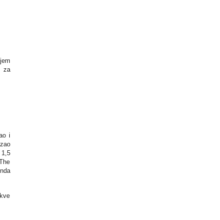
njem
m za
ao i
azao
 1,5
 The
nda
akve