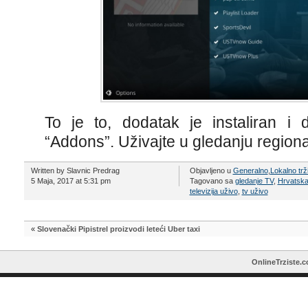
To je to, dodatak je instaliran i
“Addons”. Uživajte u gledanju regiona
Written by Slavnic Predrag
Objavljeno u
Generalno
,
Lokalno trž
5 Maja, 2017 at 5:31 pm
Tagovano sa
gledanje TV
,
Hrvatsk
televizija uživo
,
tv uživo
«
Slovenački Pipistrel proizvodi leteći Uber taxi
OnlineTrziste.