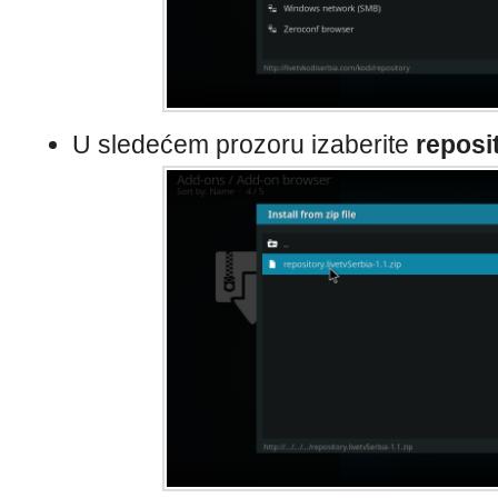
U sledećem prozoru izaberite
reposit