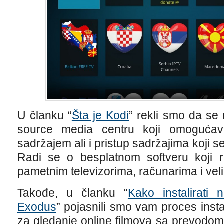
U članku “
Šta je Kodi
” rekli smo da se
source media centru koji omogućav
sadržajem ali i pristup sadržajima koji 
Radi se o besplatnom softveru koji r
pametnim televizorima, računarima i vel
Takođe, u članku “
Kako instalirati 
Exodus
” pojasnili smo vam proces inst
za gledanje online filmova sa prevodo