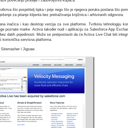
aže povećanju prodaje i zadovoljstva kupaca.
otkriva što posjetitelj tipka i prije nego što je njegova poruka poslana što po
ešenje za pitanje klijenta bez pretraživanja knjižnica i arhiviranih odgovora.
na inačica i kao desktop verzija za sve platforme. Tvrtkinu tehnologiju kor
uge poznate marke. Activa također nudi i aplikaciju za Salesforce App Excha
ez datih pojedinosti. Može se pretpostaviti da će Activa Live Chat biti integr
S korisnička servisna platforma.
 Sitemasher i Jigsaw.