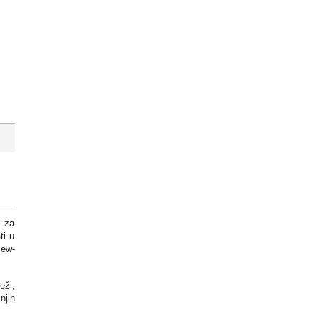
, za
ti u
iew-
eži,
njih