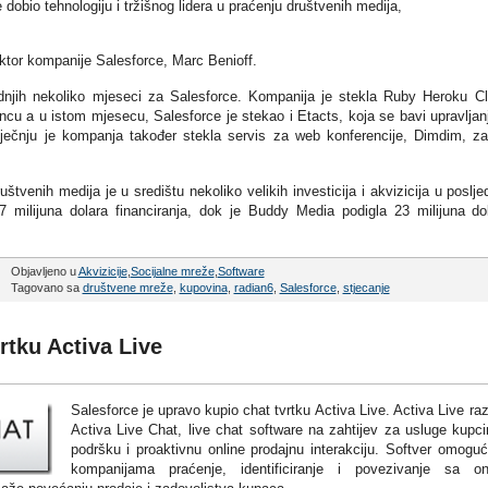
dobio tehnologiju i tržišnog lidera u praćenju društvenih medija,
rektor kompanije Salesforce, Marc Benioff.
jednjih nekoliko mjeseci za Salesforce. Kompanija je stekla Ruby Heroku C
incu a u istom mjesecu, Salesforce je stekao i Etacts, koja se bavi upravlja
iječnju je kompanja također stekla servis za web konferencije, Dimdim, z
uštvenih medija je u središtu nekoliko velikih investicija i akvizicija u poslje
17 milijuna dolara financiranja, dok je Buddy Media podigla 23 milijuna do
Objavljeno u
Akvizicije
,
Socijalne mreže
,
Software
Tagovano sa
društvene mreže
,
kupovina
,
radian6
,
Salesforce
,
stjecanje
rtku Activa Live
Salesforce je upravo kupio chat tvrtku Activa Live. Activa Live raz
Activa Live Chat, live chat software na zahtijev za usluge kupc
podršku i proaktivnu online prodajnu interakciju. Softver omogu
kompanijama praćenje, identificiranje i povezivanje sa on