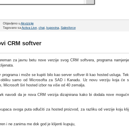
Objavljeno u
Akvizicije
Tagovano sa
Activa Live
,
chat
,
kupovina
,
Salesforce
ovi CRM softver
 spreman za javnu betu nove verzije svog CRM softvera, programa namjenj
lijenata.
programa i može se kupiti bilo kao server softver ili kao hosted usluga. Te
 obliku samo od Microsofta za SAD i Kanadu. Uz novu verziju koja će 
, Microsoft širi hosted izbor na više od 40 zemalja.
ark navodi da je nova CRM verzija dizajnirana kako bi dodala nove mogućn
kupaca ovoga puta odlučiti za hosted proizvod, za razliku od verzije koju klij
ren i ne zanima me dok god je klijenti kupuju,