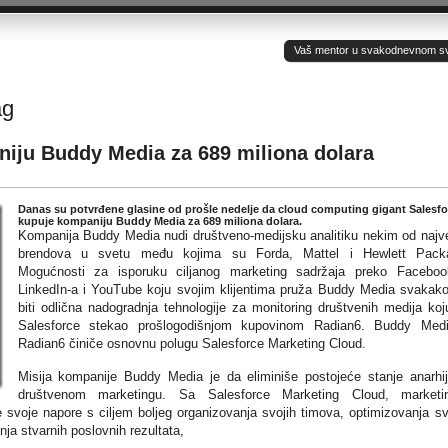
Vaš mentor u svakodnevnom sv(ij
ag
niju Buddy Media za 689 miliona dolara
Danas su potvrđene glasine od prošle nedelje da cloud computing gigant Salesfo
kupuje kompaniju Buddy Media za 689 miliona dolara.
Kompanija Buddy Media nudi društveno-medijsku analitiku nekim od najv
brendova u svetu među kojima su Forda, Mattel i Hewlett Packa
Mogućnosti za isporuku ciljanog marketing sadržaja preko Faceboo
LinkedIn-a i YouTube koju svojim klijentima pruža Buddy Media svakak
biti odlična nadogradnja tehnologije za monitoring društvenih medija koj
Salesforce stekao prošlogodišnjom kupovinom Radian6. Buddy Medi
Radian6 činiče osnovnu polugu Salesforce Marketing Cloud.
Misija kompanije Buddy Media je da eliminiše postojeće stanje anarhi
društvenom marketingu. Sa Salesforce Marketing Cloud, marketin
e svoje napore s ciljem boljeg organizovanja svojih timova, optimizovanja sv
ja stvarnih poslovnih rezultata,