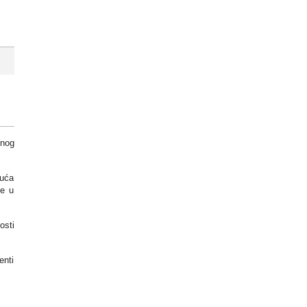
enog
kuća
se u
osti
enti