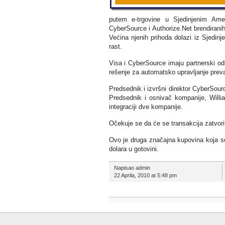
putem e-trgovine u Sjedinjenim Ame
CyberSource i Authorize.Net brendiranih
Većina njenih prihoda dolazi iz Sjedin
rast.
Visa i CyberSource imaju partnerski o
rešenje za automatsko upravljanje prev
Predsednik i izvršni direktor CyberSou
Predsednik i osnivač kompanije, Willi
integraciji dve kompanije.
Očekuje se da će se transakcija zatvori
Ovo je druga značajna kupovina koja se
dolara u gotovini.
Napisao admin
22 Aprila, 2010 at 5:48 pm