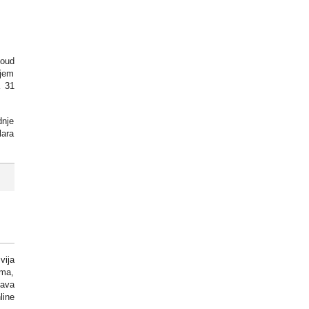
loud
njem
a 31
dnje
lara
vija
ima,
ćava
line