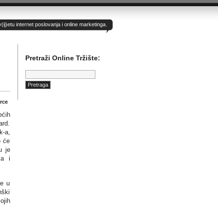
)etu internet poslovanja i online marketinga.
Pretraži Online Tržište:
Pretraga:
rce
ećih
rd.
k-a,
o će
u je
a i
je u
ški
ojih