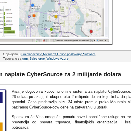
Objavljeno u
Lokalno tržište
,
Microsoft
,
Online poslovanje
,
Software
Tagovano sa
crm
,
Salesforce
,
Windows Azure
m naplate CyberSource za 2 milijarde dolara
Visa je dogovorila kupovinu online sistema za naplatu CyberSource
26 dolara po akciji, ili ukupno oko 2 milijarde dolara koje treba da pla
gotovini. Cena predstavlja blizu 34 odsto premije preko Mountain V
baziranog CyberSource-ocw cene na zatvaranju u utorak.
Sporazum će Visa omogućiti ponudu nove i poboljšane usluge na mr
prevenciju od prevara trgovaca, finansijskih organizacija i kraj
potrošača.