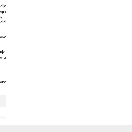
cija
ojih
ays.
alni
-ovo
nje.
ao u
iona