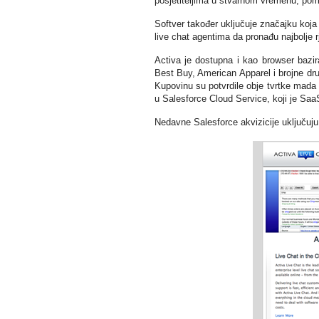
posjetiteljima u stvarnom vremenu, pom
Softver također uključuje značajku koja 
live chat agentima da pronađu najbolje rj
Activa je dostupna i kao browser bazira
Best Buy, American Apparel i brojne dr
Kupovinu su potvrdile obje tvrtke mada b
u Salesforce Cloud Service, koji je Saa
Nedavne Salesforce akvizicije uključuju