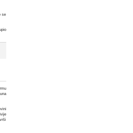
e se
upio
ormu
juna
vini
vije
vrši