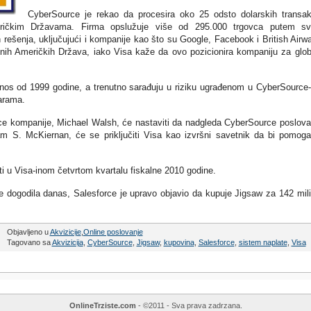
CyberSource je rekao da procesira oko 25 odsto dolarskih transak
ričkim Državama. Firma opslužuje više od 295.000 trgovca putem sv
 rešenja, uključujući i kompanije kao što su Google, Facebook i British Airw
jenih Američkih Država, iako Visa kaže da ovo pozicionira kompaniju za glob
dnos od 1999 godine, a trenutno sarađuju u riziku ugrađenom u CyberSource
arama.
rce kompanije, Michael Walsh, će nastaviti da nadgleda CyberSource poslova
am S. McKiernan, će se priključiti Visa kao izvršni savetnik da bi pomog
ti u Visa-inom četvrtom kvartalu fiskalne 2010 godine.
 dogodila danas, Salesforce je upravo objavio da kupuje Jigsaw za 142 mil
Objavljeno u
Akvizicije
,
Online poslovanje
Tagovano sa
Akvizicija
,
CyberSource
,
Jigsaw
,
kupovina
,
Salesforce
,
sistem naplate
,
Visa
OnlineTrziste.com
- ©2011 - Sva prava zadrzana.