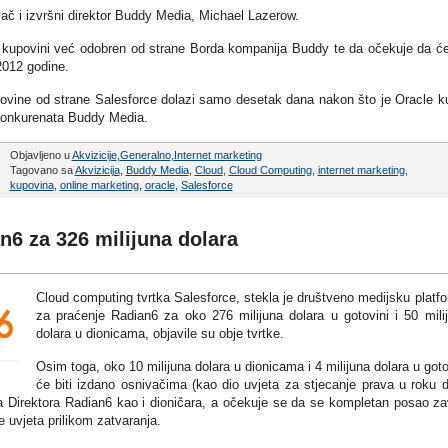
č i izvršni direktor Buddy Media, Michael Lazerow.
o kupovini već odobren od strane Borda kompanija Buddy te da očekuje da ć
2012 godine.
ovine od strane Salesforce dolazi samo desetak dana nakon što je Oracle k
 konkurenata Buddy Media.
Objavljeno u
Akvizicije
,
Generalno
,
Internet marketing
Tagovano sa
Akvizicija
,
Buddy Media
,
Cloud
,
Cloud Computing
,
internet marketing
,
kupovina
,
online marketing
,
oracle
,
Salesforce
n6 za 326 milijuna dolara
Cloud computing tvrtka Salesforce, stekla je društveno medijsku platf
za praćenje Radian6 za oko 276 milijuna dolara u gotovini i 50 mili
dolara u dionicama, objavile su obje tvrtke.
Osim toga, oko 10 milijuna dolara u dionicama i 4 milijuna dolara u goto
će biti izdano osnivačima (kao dio uvjeta za stjecanje prava u roku d
a Direktora Radian6 kao i dioničara, a očekuje se da se kompletan posao za
 uvjeta prilikom zatvaranja.