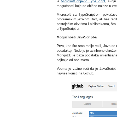
je
Microsoft objavio TypeScript
, svoju
mogućnosti koje se obično nalaze u zre
Microsoft sa TypeScript-om pokušav
programskim jezikom Dart, ali bez radik
postojećim okvirima i bibliotekama, što
u TypeScript-u.
Mogućnosti JavaScript-a
Prvo, kao što smo ranije rekli, Java se 
podataka). Node.js je asinhrono okružen
MongoDB je baza podataka orijentisana n
najbolje od oba sveta.
Veoma je važno reći da je JavaScript 
najviše koristi na Github.