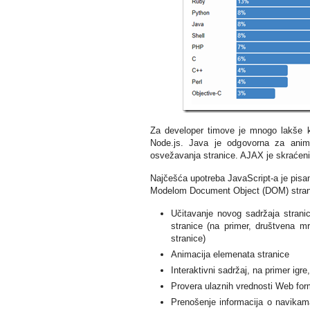
Za developer timove je mnogo lakše kor
Node.js. Java je odgovorna za anim
osvežavanja stranice. AJAX je skraćenic
Najčešća upotreba JavaScript-a je pisan
Modelom Document Object (DOM) stranic
Učitavanje novog sadržaja strani
stranice (na primer, društvena m
stranice)
Animacija elemenata stranice
Interaktivni sadržaj, na primer igre,
Provera ulaznih vrednosti Web forme
Prenošenje informacija o navikama