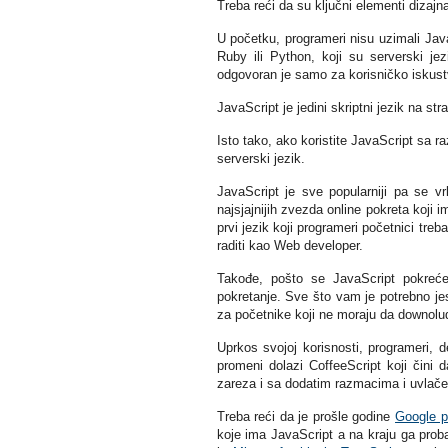
Treba reći da su ključni elementi dizajn
U početku, programeri nisu uzimali JavaS
Ruby ili Python, koji su serverski jezi
odgovoran je samo za korisničko iskust
JavaScript je jedini skriptni jezik na st
Isto tako, ako koristite JavaScript sa 
serverski jezik.
JavaScript je sve popularniji pa se vr
najsjajnijih zvezda online pokreta koji i
prvi jezik koji programeri početnici treb
raditi kao Web developer.
Takođe, pošto se JavaScript pokreće
pokretanje. Sve što vam je potrebno jest
za početnike koji ne moraju da downolud
Uprkos svojoj korisnosti, programeri, 
promeni dolazi CoffeeScript koji čini d
zareza i sa dodatim razmacima i uvlače
Treba reći da je prošle godine
Google p
koje ima JavaScript a na kraju ga probat