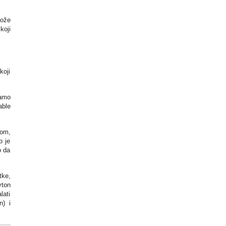
može
koji
koji
samo
able
-om,
o je
o da
tke,
yton
lati
n) i