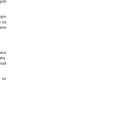
jnih
ojim
i sa
rene
baza
aka.
nudi
i se