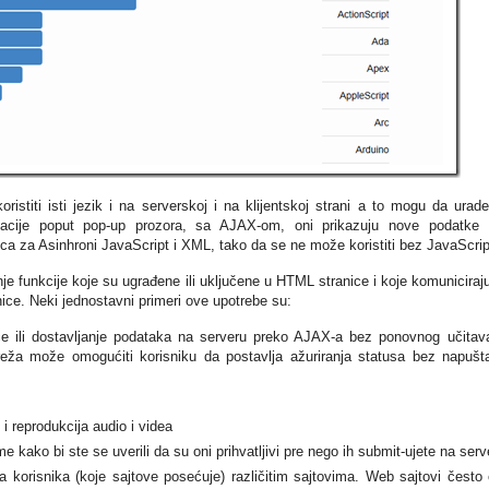
istiti isti jezik i na serverskoj i na klijentskoj strani a to mogu da urad
acije poput pop-up prozora, sa AJAX-om, oni prikazuju nove podatke
a za Asinhroni JavaScript i XML, tako da se ne može koristiti bez JavaScrip
je funkcije koje su ugrađene ili uključene u HTML stranice i koje komuniciraj
e. Neki jednostavni primeri ove upotrebe su:
ce ili dostavljanje podataka na serveru preko AJAX-a bez ponovnog učitav
reža može omogućiti korisniku da postavlja ažuriranja statusa bez napušt
 i reprodukcija audio i videa
 kako bi ste se uverili da su oni prihvatljivi pre nego ih submit-ujete na serv
 korisnika (koje sajtove posećuje) različitim sajtovima. Web sajtovi često