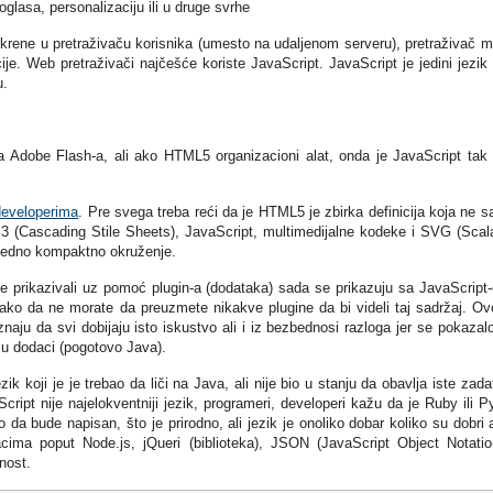
glasa, personalizaciju ili u druge svrhe
rene u pretraživaču korisnika (umesto na udaljenom serveru), pretraživač 
je. Web pretraživači najčešće koriste JavaScript. JavaScript je jedini jezik 
u.
Adobe Flash-a, ali ako HTML5 organizacioni alat, onda je JavaScript tak 
developerima
. Pre svega treba reći da je HTML5 je zbirka definicija koja ne 
(Cascading Stile Sheets), JavaScript, multimedijalne kodeke i SVG (Scal
 jedno kompaktno okruženje.
 se prikazivali uz pomoć plugin-a (dodataka) sada se prikazuju sa JavaScript
ako da ne morate da preuzmete nikakve plugine da bi videli taj sadržaj. Ov
naju da svi dobijaju isto iskustvo ali i iz bezbednosi razloga jer se pokazal
aju dodaci (pogotovo Java).
k koji je je trebao da liči na Java, ali nije bio u stanju da obavlja iste zada
ript nije najelokventniji jezik, programeri, developeri kažu da je Ruby ili P
 da bude napisan, što je prirodno, ali jezik je onoliko dobar koliko su dobri a
acima poput Node.js, jQueri (biblioteka), JSON (JavaScript Object Notatio
nost.