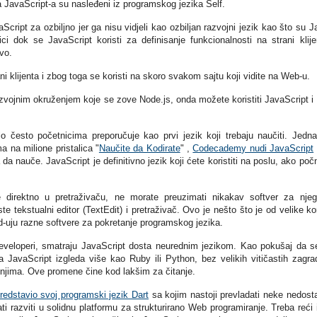
a JavaScript-a su nasleđeni iz programskog jezika Self.
cript za ozbiljno jer ga nisu vidjeli kao ozbiljan razvojni jezik kao što su J
ci dok se JavaScript koristi za definisanje funkcionalnosti na strani klije
vo.
rani klijenta i zbog toga se koristi na skoro svakom sajtu koji vidite na Web-u.
razvojnim okruženjem koje se zove Node.js, onda možete koristiti JavaScript i
lo često početnicima preporučuje kao prvi jezik koji trebaju naučiti. Jedn
ma na milione pristalica "
Naučite da Kodirate
" ,
Codecademy nudi JavaScript
a da nauče. JavaScript je definitivno jezik koji ćete koristiti na poslu, ako poč
 direktno u pretraživaču, ne morate preuzimati nikakav softver za nje
e tekstualni editor (TextEdit) i pretraživač. Ovo je nešto što je od velike kor
-uju razne softvere za pokretanje programskog jezika.
developeri, smatraju JavaScript dosta neurednim jezikom. Kao pokušaj da s
a JavaScript izgleda više kao Ruby ili Python, bez velikih vitičastih zagra
njima. Ove promene čine kod lakšim za čitanje.
redstavio svoj programski jezik Dart
sa kojim nastoji prevladati neke nedost
i razviti u solidnu platformu za strukturirano Web programiranje. Treba reći 