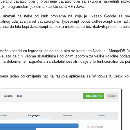
 verziju JavaScript-a tj proširenje JavaScript-a sa skupom naprednih razvo
lijim programskim jezicima kao što su C ++ i Java.
a ukazati na neke od istih problema na koje je ukazao Google sa sv
alnog udaljavanja od JavaScript-a. TypeScript poput CoffeeScript-a će radit
 znaći da bilo koja JavaScript datoteka može da se bez ikakvih problema pok
može koristiti za izgradnju celog sajta ako se koristi sa Node.js i MongoDB (
je, što ga čini veoma skalabilnim i odličnim izborom za velike količine podat
a dokumente i izgrađena za skalabilnost ali i dalje vrlo funkcionalna da po
sada jedan od omiljenih načina razvoja aplikacija za Windows 8. Jezik koj