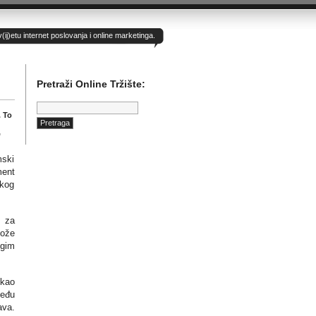
)etu internet poslovanja i online marketinga.
Pretraži Online Tržište:
Pretraga:
. To
,
mski
ment
skog
i za
može
ugim
 kao
među
ava.