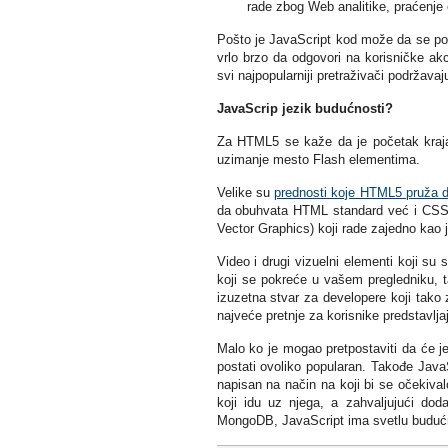
rade zbog Web analitike, praćenje o
Pošto je JavaScript kod može da se pok
vrlo brzo da odgovori na korisničke akci
svi najpopularniji pretraživači podržavaj
JavaScrip jezik budućnosti?
Za HTML5 se kaže da je početak kraja 
uzimanje mesto Flash elementima.
Velike su
prednosti koje HTML5 pruža 
da obuhvata HTML standard već i CSS3 
Vector Graphics) koji rade zajedno kao
Video i drugi vizuelni elementi koji su
koji se pokreće u vašem pregledniku, t
izuzetna stvar za developere koji tako z
najveće pretnje za korisnike predstavlj
Malo ko je mogao pretpostaviti da će jezi
postati ovoliko popularan. Takođe JavaSc
napisan na način na koji bi se očekivalo
koji idu uz njega, a zahvaljujući dod
MongoDB, JavaScript ima svetlu buduć