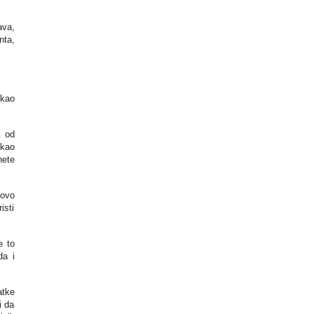
ava,
nta,
 kao
a od
kao
nete
govo
isti
e to
da i
atke
i da