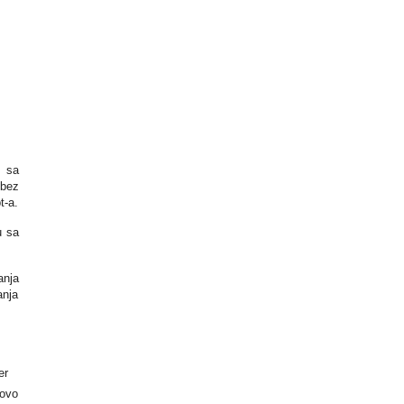
e sa
 bez
t-a.
u sa
anja
anja
er
 ovo