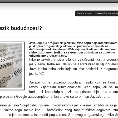
Vaš mentor u svakodnevnom sv(ij
ezik budućnosti?
JavaScript je programski jezik koji Web sajtu daje interaktivnost
je skriptni programski jezik koji se prvenstveno koristi za
definisanje funkcionalnosti Web sajtova. Radi se o dinamičnom
slabo tipiziranom jeziku, sa skromnom podrškom za objektno
orijentisano programiranje.
Iako je prvobitna ideja bila da JavaScript liči na progra
jezik Java, treba reći da on ne sadrži nijedan ključni ele
Java jezika osim onih koje su oba nasledili iz program
jezika “C”.
JavaScript je izuzetno popularan jeziki koji se korist
razvoj klijentskih funkcionalnosti Web sajta, ali se 
koristiti i kao skriptni jezik za pristup objektima u dr
p prozori i Google autocomplete funkcija, sve su to primeri JavaScript-a.
irao je Java Script 1995 godine. Tokom razvoja jezik je nazvan Mocha ali je
pt. Nakon toga menja ime u JavaScript zbog marketinškog dogovora iz
sa kojim se trebala iskoristiti popularnost Sun-ovog programskog jezika J