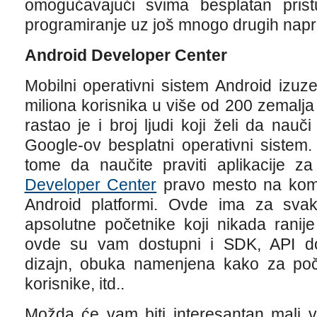
omogućavajući svima besplatan pris
programiranje uz još mnogo drugih napre
Android Developer Center
Mobilni operativni sistem Android izuz
miliona korisnika u više od 200 zemalj
rastao je i broj ljudi koji želi da nauč
Google-ov besplatni operativni sistem.
tome da naučite praviti aplikacije z
Developer Center
pravo mesto na kom
Android platformi. Ovde ima za svako
apsolutne početnike koji nikada ranije
ovde su vam dostupni i SDK, API do
dizajn, obuka namenjena kako za poč
korisnike, itd..
Možda će vam biti interesantan mali