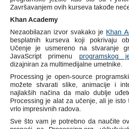
Završavanjem ovih kurseva takođe nećete 
Khan Academy
Nezaobilazan izvor svakako je
Khan 
besplatnih kurseva koji pokrivaju ob
Učenje je usmereno na stvaranje graf
JavaScript primenu
programskog j
dizajniran za multimedijalne umetnike.
Processing je open-source programski 
možete stvarati slike, animacije i in
najlakših načina da malo dublje uđet
Processing je alat za učenje, ali je ist
vrlo impresivnih radova.
Sve što vam je potrebno da naučite ov