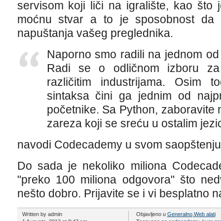
servisom koji liči na igralište, kao što
moćnu stvar a to je sposobnost da s
napuštanja vašeg preglednika.
Naporno smo radili na jednom od n
Radi se o odličnom izboru za
različitim industrijama. Osim to
sintaksa čini ga jednim od najpr
početnike. Sa Python, zaboravite 
zareza koji se sreću u ostalim jezi
navodi Codecademy u svom saopštenju
Do sada je nekoliko miliona Codecade
"preko 100 miliona odgovora" što ned
nešto dobro. Prijavite se i vi besplatno 
Written by admin
Objavljeno u
Generalno
,
Web alati