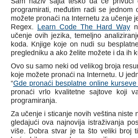
Sam naziv sajta teško da će privući
programirati, međutim radi se jednom o
možete pronaći na Internetu za učenje j
Regex.
Learn Code The Hard Way
nu
učenje ovih jezika, temeljno analizira
koda. Knjige koje on nudi su besplatn
pregledniku a ako želite možete i da ih k
Ovo su samo neki od velikog broja resu
koje možete pronaći na Internetu. U jed
“
Gde pronaći besplatne online kurseve
pronaći vrlo kvalitetne sajtove koji
programiranja.
Za učenje i sticanje novih veština niste n
gledajući ova najnovija istraživanja p
više. Dobra stvar je ta što veliki broj 