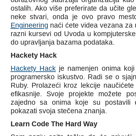
ostalih. Ako više preferirate da učite g
neke stvari, onda je ovo pravo mest
Engineering
naći ćete videa vezana za 
razni kursevi od Uvoda u kompjutersk
do upravljanja bazama podataka.
Hackety Hack
Hackety Hack
je namenjen onima koji
programersko iskustvo. Radi se o sjaj
Ruby. Prolazeći kroz lekcije naučićete
efikasnije. Svoje projekte možete pos
zajedno sa onima koje su postavili dr
pokazati svoja stečena znanja.
Learn Code The Hard Way