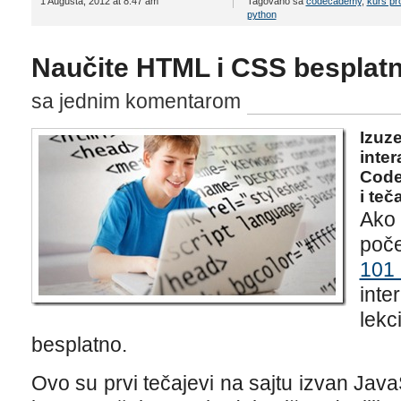
1 Augusta, 2012 at 8:47 am
Tagovano sa
codecademy
,
kurs pr
python
Naučite HTML i CSS bespla
sa jednim komentarom
Izuze
inter
Code
i teč
Ako 
poč
101
inte
lekc
besplatno.
Ovo su prvi tečajevi na sajtu izvan JavaS