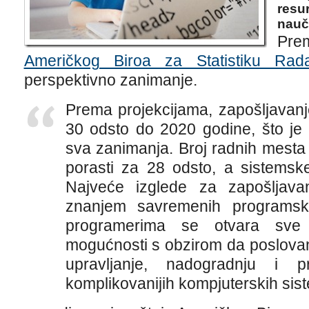
resu
nauči
Pre
Američkog Biroa za Statistiku Rad
perspektivno zanimanje.
Prema projekcijama, zapošljavanj
30 odsto do 2020 godine, što j
sva zanimanja. Broj radnih mesta 
porasti za 28 odsto, a sistems
Najveće izglede za zapošljava
znanjem savremenih programski
programerima se otvara sve v
mogućnosti s obzirom da poslovan
upravljanje, nadogradnju i p
komplikovanijih kompjuterskih sis