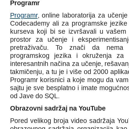
Programr
Programr
, online laboratorija za učenj
Codecademy ali za programske jezike 
kurseva koji bi se izvršavali u vašem 
prostor za učenje i eksperimentisanj
pretraživaču. To znači da nema p
programskog jezika i okruženja za r
interesantnih načina za učenje, rešava
takmičenju, a tu je i više od 2000 aplika
Programr korisnici a koje mogu da vam 
sajtu je sve besplatno i imate mogućnost
od Jave do SQL.
Obrazovni sadržaj na YouTube
Pored velikog broja video sadržaja You
obrazovnog sadržaja organizacija ka