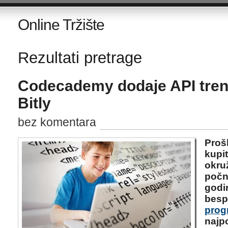
Online Tržište
Rezultati pretrage
Codecademy dodaje API tren
Bitly
bez komentara
Prošl
kupit
okru
počn
godi
besp
prog
najp