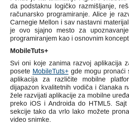
da podstaknu logičko razmišljanje, re
računarsko programiranje. Alice je raz
Carnegie Mellon i sav nastavni materijal
je ovo sjajno mesto za upoznavanje 
programiranjem kao i osnovnim koncept
MobileTuts+
Svi oni koje zanima razvoj aplikacija 
posete
MobileTuts+
gde mogu pronaći s
aplikacija za različite mobilne plat
dijapazon kvalitetnih vodiča i članaka
žele razvijati aplikacije za mobilne u
preko iOS i Androida do HTML5. Sajt 
sekcije tako da vrlo lako možete pronać
video snimke.