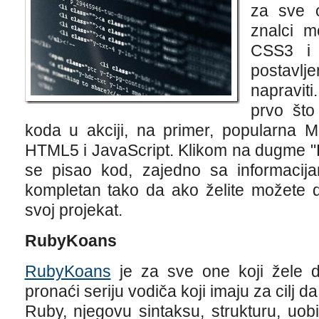
za sve o
znalci 
CSS3 i 
postavl
napraviti
prvo što
koda u akciji, na primer, popularna M
HTML5 i JavaScript. Klikom na dugme "Pl
se pisao kod, zajedno sa informacij
kompletan tako da ako želite možete d
svoj projekat.
RubyKoans
RubyKoans
je za sve one koji žele 
pronaći seriju vodiča koji imaju za cilj 
Ruby, njegovu sintaksu, strukturu, uobič