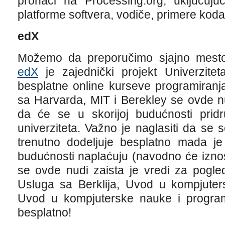
pronaći na Processing.org, uključuju
platforme softvera, vodiče, primere koda
edX
Možemo da preporučimo sjajno mesto
edX
je zajednički projekt Univerzite
besplatne online kurseve programiranja
sa Harvarda, MIT i Berekley se ovde n
da će se u skorijoj budućnosti pridru
univerziteta. Važno je naglasiti da se 
trenutno dodeljuje besplatno mada je
budućnosti naplaćuju (navodno će iznos
se ovde nudi zaista je vredi za pogled
Usluga sa Berklija, Uvod u kompjuter
Uvod u kompjuterske nauke i programi
besplatno!