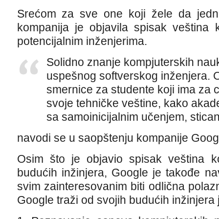
Srećom za sve one koji žele da jed
kompanija je objavila spisak veština 
potencijalnim inženjerima.
Solidno znanje kompjuterskih nau
uspešnog softverskog inženjera. O
smernice za studente koji ima za cil
svoje tehničke veštine, kako akad
sa samoinicijalnim učenjem, sticanj
navodi se u saopštenju kompanije Goog
Osim što je objavio spisak veština ko
budućih inžinjera, Google je takođe na
svim zainteresovanim biti odlična pola
Google traži od svojih budućih inžinjera 