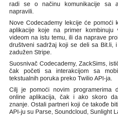
radi se o načinu komunikacije sa a
napravili.
Nove Codecademy lekcije će pomoći k
aplikacije koje na primer kombinuj
videom na istu temu, ili da naprave pro
društveni sadržaj koji se deli sa Bit.li, 
zadužen Stripe.
Suosnivač Codecademy, ZackSims, isti
čak početi sa interakcijom sa mobi
tekstualnih poruka preko Twilio API-ja.
Cilj je pomoći novim programerima 
online aplikacija, čak i ako skoro 
znanje. Ostali partneri koji će takođe bit
API-ju su Parse, Soundcloud, Sunlight La