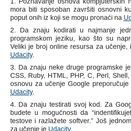
1. Poznavanje osnova kompjuterskih na
mora biti sposoban završiti osnovni k
poput onih iz koji se mogu pronaći na
Ud
2. Da znaju kodirati u najmanje jedn
programskom jeziku, kao što su napri
Veliki je broj online resursa za učenje
Udacity
.
3. Da znaju neke druge programske jez
CSS, Ruby, HTML, PHP, C, Perl, Shell,
osnovu za učenje Google preporučuj
Udacity
.
4. Da znaju testirati svoj kod. Za Goo
budete u mogućnosti da “indentifikuje
testove i razlažete softver.” Još jedno
za učenje je
Udacity
.