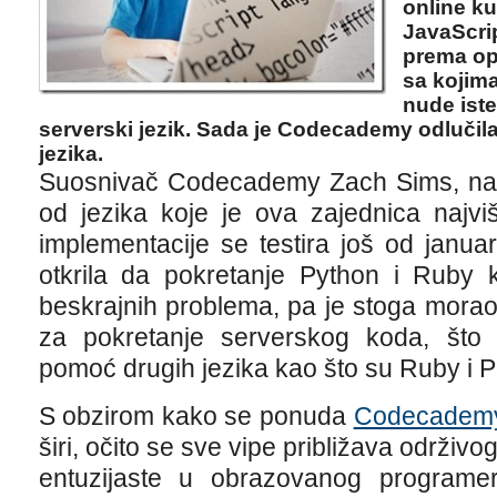
online ku
JavaScrip
prema opš
sa kojima
nude ist
serverski jezik. Sada je Codecademy odlučil
jezika.
Suosnivač Codecademy Zach Sims, nag
od jezika koje je ova zajednica najviš
implementacije se testira još od jan
otkrila da pokretanje Python i Ruby k
beskrajnih problema, pa je stoga morao
za pokretanje serverskog koda, što
pomoć drugih jezika kao što su Ruby i 
S obzirom kako se ponuda
Codecademy 
širi, očito se sve vipe približava održiv
entuzijaste u obrazovanog programe