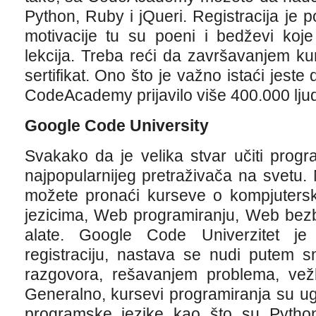
Python, Ruby i jQueri. Registracija je 
motivacije tu su poeni i bedževi koj
lekcija. Treba reći da završavanjem ku
sertifikat. Ono što je važno istaći jest
CodeAcademy prijavilo više 400.000 ljud
Google Code University
Svakako da je velika stvar učiti program
najpopularnijeg pretraživača na svetu
možete pronaći kurseve o kompjuter
jezicima, Web programiranju, Web bezb
alate. Google Code Univerzitet je
registraciju, nastava se nudi putem s
razgovora, rešavanjem problema, vežb
Generalno, kursevi programiranja su u
programske jezike kao što su Pytho