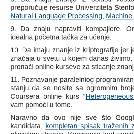
preporučuje resurse Univerziteta Stenf
Natural Language Processing
,
Machine 
9. Da znaju napraviti kompajlere. 
idealna početna tačka za učenje.
10. Da imaju znanje iz kriptografije jer
značaja u svetu u kojem danas živimo
pronaći online kurseve za sticanje znanja 
11. Poznavanje paralelniog programiran
stanju da se nosite sa ogromnim broj
Coursera online kurs “
Heterogeneous
vam pomoći u tome.
Naravno da ovo nije sve što Google
kandidata,
kompletan spisak traženih 