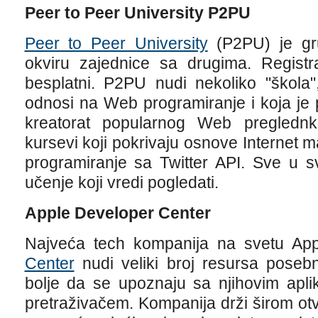
Peer to Peer University P2PU
Peer to Peer University
(P2PU) je gru
okviru zajednice sa drugima. Registr
besplatni. P2PU nudi nekoliko "škola"
odnosi na Web programiranje i koja je 
kreatorat popularnog Web preglednka
kursevi koji pokrivaju osnove Internet
programiranje sa Twitter API. Sve u s
učenje koji vredi pogledati.
Apple Developer Center
Najveća tech kompanija na svetu Ap
Center
nudi veliki broj resursa poseb
bolje da se upoznaju sa njihovim apli
pretraživačem. Kompanija drži širom ot