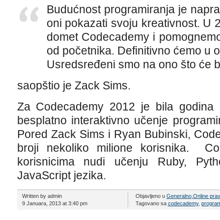
Budućnost programiranja je napravi
oni pokazati svoju kreativnost. U 
domet Codecademy i pomognemo l
od početnika. Definitivno ćemo u ov
Usredsređeni smo na ono što će bi
saopštio je Zack Sims.
Za Codecademy 2012 je bila godina 
besplatno interaktivno učenje programi
Pored Zack Sims i Ryan Bubinski, Codec
broji nekoliko milione korisnika. 
korisnicima nudi učenju Ruby, Pyt
JavaScript jezika.
Written by admin
Objavljeno u
Generalno
,
Online pra
9 Januara, 2013 at 3:40 pm
Tagovano sa
codecademy
,
program