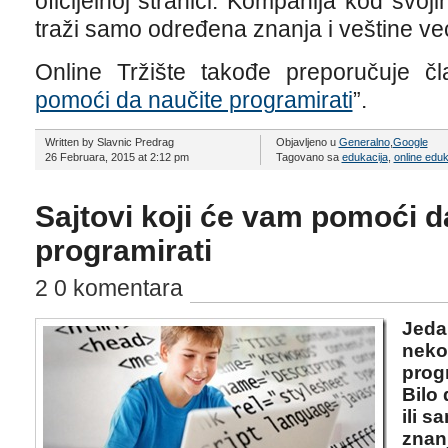
oficijelnoj stranici. Kompanija kod svoj
traži samo određena znanja i veštine ve
Online Tržište takođe preporučuje čl
pomoći da naučite programirati
”.
Written by Slavnic Predrag
Objavljeno u
Generalno
,
Google
26 Februara, 2015 at 2:12 pm
Tagovano sa
edukacija
,
online eduk
Sajtovi koji će vam pomoći d
programirati
2 0 komentara
Jeda
neko
prog
Bilo 
ili s
znanj