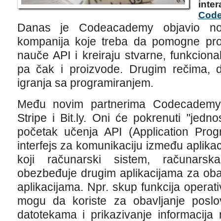
inter
Cod
Danas je Codeacademy objavio no
kompanija koje treba da pomogne pr
nauče API i kreiraju stvarne, funkcion
pa čak i proizvode. Drugim rečima, 
igranja sa programiranjem.
Među novim partnerima Codecadem
Stripe i Bit.ly. Oni će pokrenuti "jedno
početak učenja API (Application Progr
interfejs za komunikaciju između aplikaci
koji računarski sistem, računarska 
obezbeđuje drugim aplikacijama za obav
aplikacijama. Npr. skup funkcija opera
mogu da koriste za obavljanje poslo
datotekama i prikazivanje informacija