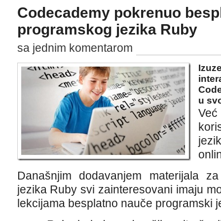
Codecademy pokrenuo bespla
programskog jezika Ruby
sa jednim komentarom
Izuz
inter
Code
u svo
Već
kori
jezi
onli
Današnjim dodavanjem materijala za
jezika Ruby svi zainteresovani imaju m
lekcijama besplatno nauče programski j