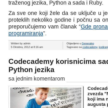
traženog jezika, Python a sada i Ruby.
Za sve one koji žele da se uključe u j
proteklih nekoliko godine i počnu sa o
preporučujemo vam članak “
Gde pronać
programiranja
”.
Written by admin
Objavljeno u
Generalno
5 Oktobra, 2012 at 8:16 am
Tagovano sa
codecademy
,
kodiran
Codecademy korisnicima sad
Python jezika
sa jednim komentarom
Codecade
zvezda "N
koji ima 
augusta 