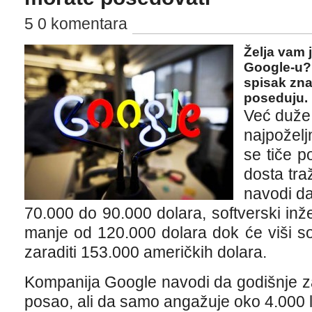
5 0 komentara
Želja vam 
Google-u? 
spisak znan
poseduju.
Već duže
najpoželj
se tiče p
dosta tra
navodi da
70.000 do 90.000 dolara, softverski inže
manje od 120.000 dolara dok će viši so
zaraditi 153.000 američkih dolara.
Kompanija Google navodi da godišnje za
posao, ali da samo angažuje oko 4.000 l