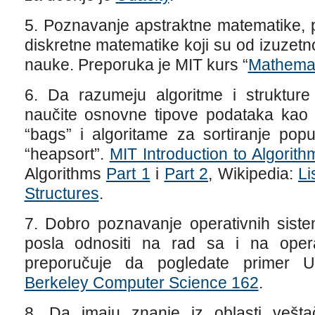
5. Poznavanje apstraktne matematike, p
diskretne matematike koji su od izuzet
nauke. Preporuka je MIT kurs “
Mathemat
6. Da razumeju algoritme i strukture
naučite osnovne tipove podataka kao š
“bags” i algoritame za sortiranje popu
“heapsort”.
MIT Introduction to Algorith
Algorithms
Part 1
i
Part 2
, Wikipedia:
Li
Structures
.
7. Dobro poznavanje operativnih sist
posla odnositi na rad sa i na oper
preporučuje da pogledate primer Univ
Berkeley Computer Science 162
.
8. Da imaju znanje iz oblasti veštač