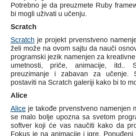
Potrebno je da preuzmete Ruby framewo
bi mogli uživati u učenju.
Scratch
Scratch
je projekt prvenstveno namenj
želi može na ovom sajtu da nauči osnov
programski jezik namenjen za kreativne
umetnosti, priče, animacije, itd..
preuzimanje i zabavan za učenje. 
postaviti na Scratch galeriji kako bi to mogl
Alice
Alice
je takođe prvenstveno namenjen mla
se malo bolje upozna sa svetom progra
softver koji će vas naučiti kako da p
Fokus je na animacije i igre. Ponuđeni al