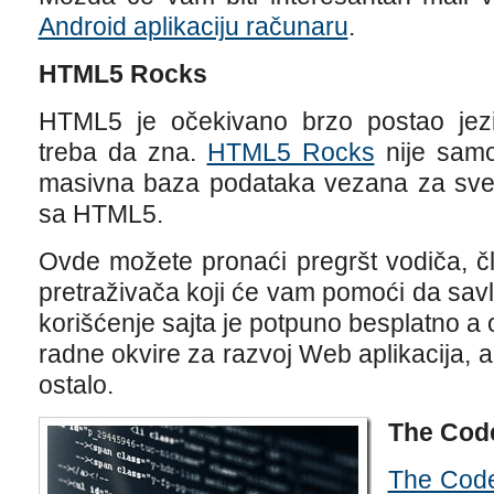
Android aplikaciju računaru
.
HTML5 Rocks
HTML5 je očekivano brzo postao jez
treba da zna.
HTML5 Rocks
nije samo
masivna baza podataka vezana za sve 
sa HTML5.
Ovde možete pronaći pregršt vodiča, čl
pretraživača koji će vam pomoći da sav
korišćenje sajta je potpuno besplatno 
radne okvire za razvoj Web aplikacija, a
ostalo.
The Code
The Code