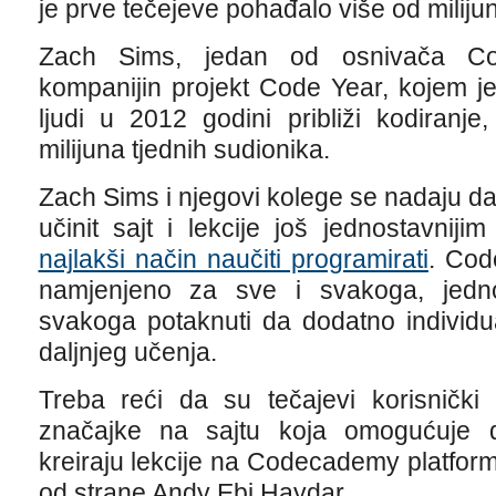
je prve tečejeve pohađalo više od milijun
Zach Sims, jedan od osnivača C
kompanijin projekt Code Year, kojem je
ljudi u 2012 godini približi kodiranj
milijuna tjednih sudionika.
Zach Sims i njegovi kolege se nadaju d
učinit sajt i lekcije još jednostavnij
najlakši način naučiti programirati
. Cod
namjenjeno za sve i svakoga, jedno
svakoga potaknuti da dodatno individu
daljnjeg učenja.
Treba reći da su tečajevi korisnički
značajke na sajtu koja omogućuje da
kreiraju lekcije na Codecademy platfor
od strane Andy Ebi Haydar.