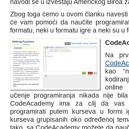
navodi se u izveštaju Američkog Biroa za
Zbog toga ćemo u ovom članku navesti n
će vam pomoći da naučite programirati
formatu, neki u formatu igre a neki su u 
CodeA
Na pr
CodeAc
kao “n
kodira
online
učenje programiranja nikada nije bil
CodeAcademy ima za cilj da vas 
programirati putem kurseva u formi i
kurseva grupisanih oko određenoj tema
tako, sa CodeAcademy možete da nauči