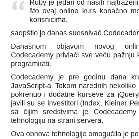
Ruby je jedan od naših najtraženi
što ovaj online kurs konačno 
korisnicima,
saopštio je danas suosnivač Codecade
Današnom objavom novog onlin
Codecademy privlaći sve veću pažnju k
programirati.
Codecademy je pre godinu dana kre
JavaScript-a. Tokom narednih nekoliko
pokrenuo i dodatne kurseve za jQuer
javili su se investitori (Index, Kleiner 
sa čijim sredstvima je Codecademy 
tehnologiju na strani servera.
Ova obnova tehnologije omogućila je po