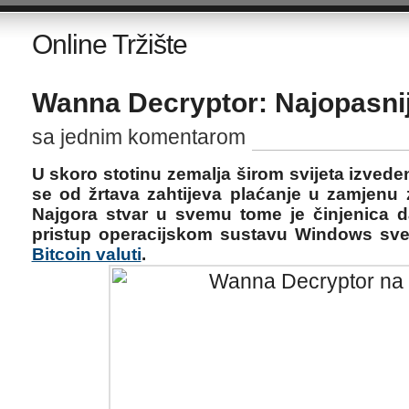
Online Tržište
Wanna Decryptor: Najopasnij
sa jednim komentarom
U skoro stotinu zemalja širom svijeta izvede
se od žrtava zahtijeva plaćanje u zamjenu 
Najgora stvar u svemu tome je činjenica d
pristup operacijskom sustavu Windows sve 
Bitcoin valuti
.