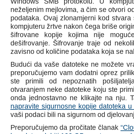
Windows SMB protokolu. U kompjute
neželjenim mejlovima, a čim se otvori 
podataka. Ovaj zlonamjerni kod stvara 
kompjuteru žrtve nakon čega briše orig
šifrovane kopije kojima nije moguće
dešifrovanje. Šifrovanje traje od nekol
zavisno od količine podataka koja se na
Budući da vaše datoteke ne možete vrat
preporučujemo vam dodatni oprez prili
ste primili od nepoznatih pošiljat
otvaranjem neke datoteke koju ste prim
onda jednostavno ne klikajte na nju. 
napravite sigurnosne kopije datoteka u
vaši podaci bili na sigurnom od djelova
Preporučujemo da pročitate članak
“Clo