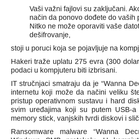
Vaši važni fajlovi su zaključani. 
način da ponovo dođete do vaših p
Nitko ne može oporaviti vaše dat
dešifrovanje,
stoji u poruci koja se pojavljuje na komp
Hakeri traže uplatu 275 evra (300 dola
podaci u kompjuteru biti izbrisani.
IT stručnjaci smatraju da je “Wanna Dec
internetu koji može da načini veliku š
pristup operativnom sustavu i hard dis
svim uređajima koji su putem USB-a
memory stick, vanjskih tvrdi diskovi i sli
Ransomware malware “Wanna Decrypt