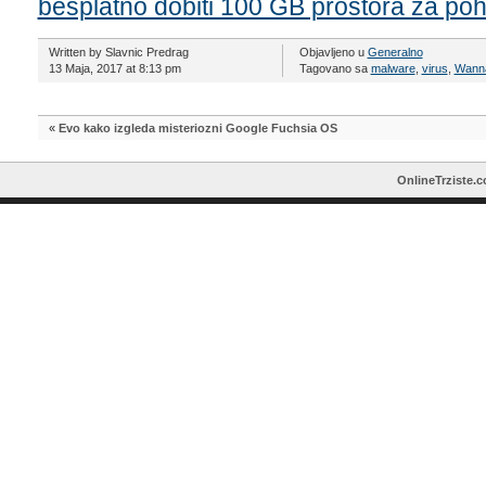
besplatno dobiti 100 GB prostora za po
Written by Slavnic Predrag
Objavljeno u
Generalno
13 Maja, 2017 at 8:13 pm
Tagovano sa
malware
,
virus
,
Wanna
«
Evo kako izgleda misteriozni Google Fuchsia OS
OnlineTrziste.