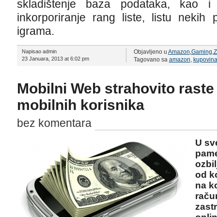
skladištenje baza podataka, kao i
inkorporiranje rang liste, listu nekih 
igrama.
Napisao admin
Objavljeno u
Amazon
,
Gaming
,
Z
23 Januara, 2013 at 6:02 pm
Tagovano sa
amazon
,
kupovina 
Mobilni Web strahovito raste 
mobilnih korisnika
bez komentara
U sv
pamet
ozbi
od k
na k
raču
zast