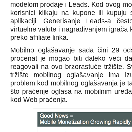
modelom prodaje i Leads. Kod ovog mod
korisnici klikaju na kupone ili kupuju 
aplikaciji. Generisanje Leads-a če
virtuelne valute i nagrađivanjem igrača 
preko affiliate linka.
Mobilno oglašavanje sada čini 29 ods
procenat je mogao biti daleko veći da
reagovali na ovo brzorastuće tržište. S
tržište mobilnog oglašavanje ima izu
problem kod mobilnog oglašavanja je taj
što praćenje oglasa na mobilnim uređaj
kod Web praćenja.