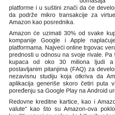
domašaja
platforme i u suštini znači da će develo
da podrže mikro transakcije za virtue
Amazon kao posrednika.
Amazon će uzimati 30% od svake kupovi
kompanije Google i Apple naplaćuj
platformama. Najveći online trgovac ve
prednosti u odnosu na svoje rivale. P
kupaca od oko 30 miliona ljudi a 
postavljanim pitanjima (FAQ) za devel
nezavisnu studiju koja otkriva da A
aplikacija generiše skoro četiri puta 
poređenju sa Google Play na Android ur
Redovne kreditne kartice, kao i Amazo
valute" kao što su Amazon-ova poklo