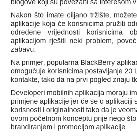
blogove koji su povezani sa interesom v
Nakon što imate ciljano tržište, možete
aplikacije koja će korisnicima pružiti o
određene vrijednosti korisnicima 
aplikacijom rješiti neki problem, poveća
zabavu.
Na primjer, popularna BlackBerry aplikac
omogućuje korisnicima postavljanje 20 
kontakte, tako da na prvi pogled znaju tk
Developeri mobilnih aplikacija moraju im
primjene aplikacije jer će se o aplikaciji
korisnosti i originalnosti tako da je veo
ovom početnom konceptu prije nego što
brandiranjem i promocijom aplikacije.