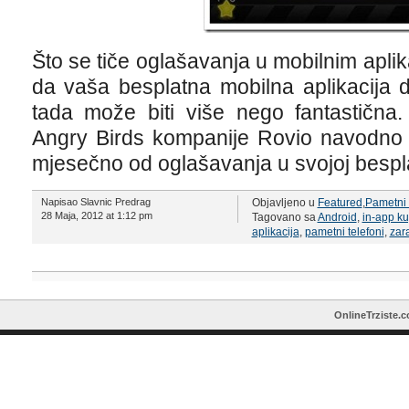
Što se tiče oglašavanja u mobilnim aplik
da vaša besplatna mobilna aplikacija d
tada može biti više nego fantastična.
Angry Birds kompanije Rovio navodno z
mjesečno od oglašavanja u svojoj besplat
Napisao Slavnic Predrag
Objavljeno u
Featured
,
Pametni 
28 Maja, 2012 at 1:12 pm
Tagovano sa
Android
,
in-app k
aplikacija
,
pametni telefoni
,
zar
OnlineTrziste.