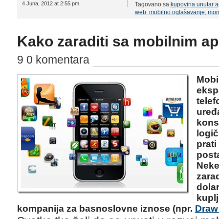
4 Juna, 2012 at 2:55 pm
Tagovano sa
kupovina unutar ap
web
,
mobilno oglašavanje
,
mone
Kako zaraditi sa mobilnim ap
9 0 komentara
Mob
eks
tele
ure
kons
logič
prat
post
Neke
zara
dola
kup
kompanija za basnoslovne iznose (npr.
Draw