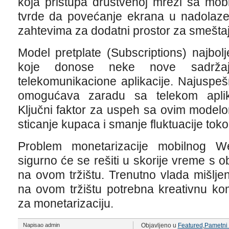
koja pristupa društvenoj mreži sa mob
tvrde da povećanje ekrana u nadolaz
zahtevima za dodatni prostor za smeštaj
Model pretplate (Subscriptions) najbol
koje donose neke nove sadržaje
telekomunikacione aplikacije. Najuspeš
omogućava zaradu sa telekom aplik
Ključni faktor za uspeh sa ovim model
sticanje kupaca i smanje fluktuacije to
Problem monetarizacije mobilnog We
sigurno će se rešiti u skorije vreme s 
na ovom tržištu. Trenutno vlada mišlje
na ovom tržištu potrebna kreativnu ko
za monetarizaciju.
Napisao admin
Objavljeno u
Featured
,
Pametni 