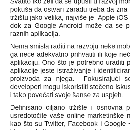
Svatko tko želi da se upusti u razvoj mobi
pokuša da ostvari zaradu treba da zna
tržištu jako velika, najviše je Apple iOS
dok za Google Android može da se p
raznih aplikacija.
Nema smisla raditi na razvoju neke mobil
ga neće adekvatno prihvatiti ili koje neće
aplikaciju. Ono što je potrebno uraditi
aplikacije jeste istraživanje i identificir
proizvoda za njega. Fokusirajući se 
developeri mogu iskoristiti stečeno iskus
i tako povećati svoje šanse za uspjeh.
Definisano ciljano tržište i osnovna
usredotočite vaše online marketinške 
kao što su Twitter, Facebook i Google +