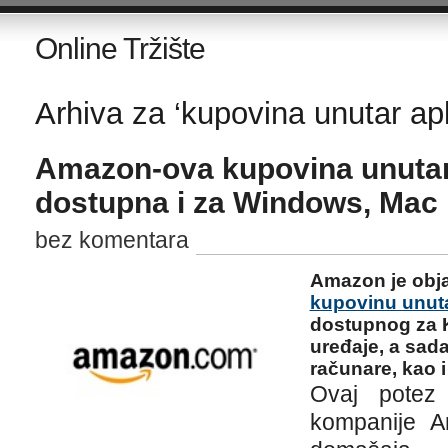
Online Tržište
Arhiva za ‘kupovina unutar apl
Amazon-ova kupovina unutar 
dostupna i za Windows, Mac 
bez komentara
Amazon je obj
kupovinu unutar
dostupnog za K
uređaje, a sada
računare, kao 
Ovaj potez 
kompanije A