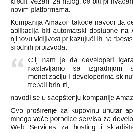
krediti vezani za nalog, će biti prihvaća
novim platformama.
Kompanija Amazon takođe navodi da će
aplikacija biti automatski dostupne n
njihovu vidljivost prikazujući ih na “bes
srodnih proizvoda.
Cilj nam je da developeri igar
nastavljamo sa izgradnjom s
monetizaciju i developerima skinut
trebali brinuti,
navodi se u saopštenju kompanije Amaz
Ovo proširenje za kupovinu unutar ap
mnogo veće porodice servisa za develo
Web Services za hosting i skladiš