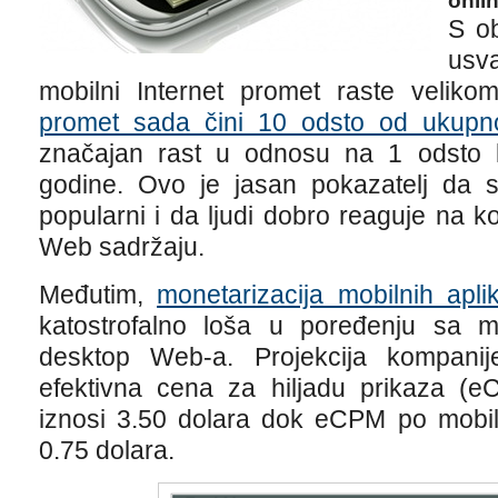
onlin
S o
usv
mobilni Internet promet raste velik
promet sada čini 10 odsto od ukupno
značajan rast u odnosu na 1 odsto k
godine. Ovo je jasan pokazatelj da su
popularni i da ljudi dobro reaguje na ko
Web sadržaju.
Međutim,
monetarizacija mobilnih aplik
katostrofalno loša u poređenju sa m
desktop Web-a. Projekcija kompani
efektivna cena za hiljadu prikaza (e
iznosi 3.50 dolara dok eCPM po mobil
0.75 dolara.