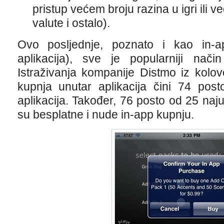
pristup većem broju razina u igri ili 
valute i ostalo).
Ovo posljednje, poznato i kao in-a
aplikacija), sve je popularniji nači
Istraživanja kompanije Distmo iz kol
kupnja unutar aplikacija čini 74 pos
aplikacija. Također, 76 posto od 25 naju
su besplatne i nude in-app kupnju.