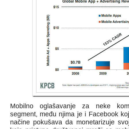
Mobilno oglašavanje za neke kompa
segment, među njima je i Facebook ko
načine pokušava da monetarizuje svo