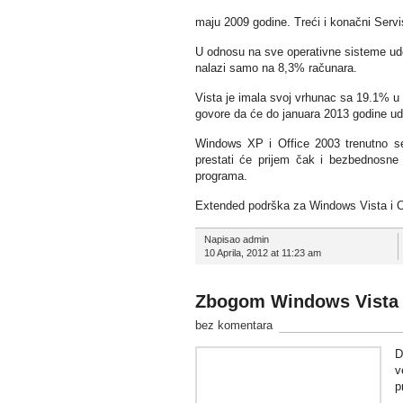
maju 2009 godine. Treći i konačni Servi
U odnosu na sve operativne sisteme ud
nalazi samo na 8,3% računara.
Vista je imala svoj vrhunac sa 19.1% u
govore da će do januara 2013 godine ud
Windows XP i Office 2003 trenutno s
prestati će prijem čak i bezbednosne i
programa.
Extended podrška za Windows Vista i Of
Napisao admin
10 Aprila, 2012 at 11:23 am
Zbogom Windows Vista
bez komentara
D
v
p