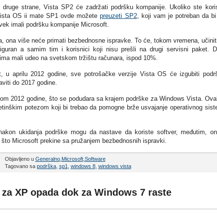
 druge strane, Vista SP2 će zadržati podršku kompanije. Ukoliko ste kori
ista OS ii mate SP1 ovde možete
preuzeti SP2
, koji vam je potreban da bi
vek imali podršku kompanije Microsoft.
a, ona više neće primati bezbednosne ispravke. To će, tokom vremena, učinit
iguran a samim tim i korisnici koji nisu prešli na drugi servisni paket. 
 ima mali udeo na svetskom tržištu računara, ispod 10%.
 u aprilu 2012 godine, sve potrošačke verzije Vista OS će izgubiti podr
viti do 2017 godine.
etkom 2012 godine, što se podudara sa krajem podrške za Windows Vista. Ov
etinškim potezom koji bi trebao da pomogne brže usvajanje operativnog sis
i nakon ukidanja podrške mogu da nastave da koriste softver, međutim, o
 što Microsoft prekine sa pružanjem bezbednosnih ispravki.
Objavljeno u
Generalno
,
Microsoft
,
Software
Tagovano sa
podrška
,
sp1
,
windows 8
,
windows vista
e za XP opada dok za Windows 7 raste