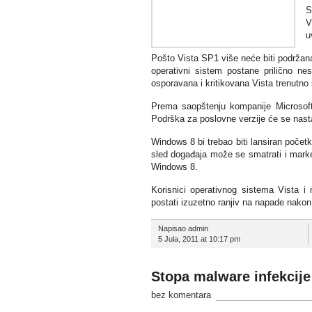
S
V
u
Pošto Vista SP1 više neće biti podržan
operativni sistem postane prilično nes
osporavana i kritikovana Vista trenutno
Prema saopštenju kompanije Microsoft,
Podrška za poslovne verzije će se nasta
Windows 8 bi trebao biti lansiran poč
sled događaja može se smatrati i mark
Windows 8.
Korisnici operativnog sistema Vista 
postati izuzetno ranjiv na napade nakon
Napisao admin
5 Jula, 2011 at 10:17 pm
Stopa malware infekcij
bez komentara