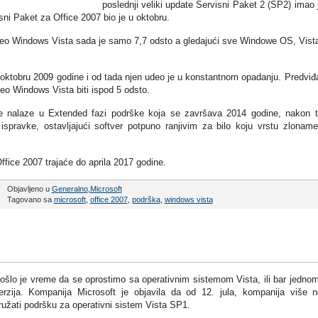
poslednji veliki update Servisni Paket 2 (SP2) imao 
sni Paket za Office 2007 bio je u oktobru.
eo Windows Vista sada je samo 7,7 odsto a gledajući sve Windowe OS, Vist
 oktobru 2009 godine i od tada njen udeo je u konstantnom opadanju. Predviđ
eo Windows Vista biti ispod 5 odsto.
e nalaze u Extended fazi podrške koja se završava 2014 godine, nakon 
spravke, ostavljajući softver potpuno ranjivim za bilo koju vrstu zloname
fice 2007 trajaće do aprila 2017 godine.
Objavljeno u
Generalno
,
Microsoft
Tagovano sa
microsoft
,
office 2007
,
podrška
,
windows vista
ošlo je vreme da se oprostimo sa operativnim sistemom Vista, ili bar jedno
erzija. Kompanija Microsoft je objavila da od 12. jula, kompanija više 
ružati podršku za operativni sistem Vista SP1.