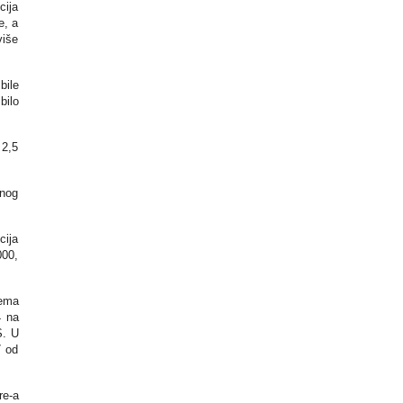
cija
e, a
više
bile
bilo
 2,5
vnog
cija
000,
tema
4 na
S. U
7 od
re-a