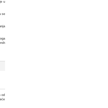
je u
a se
anja
toga
rnih
m od
neće