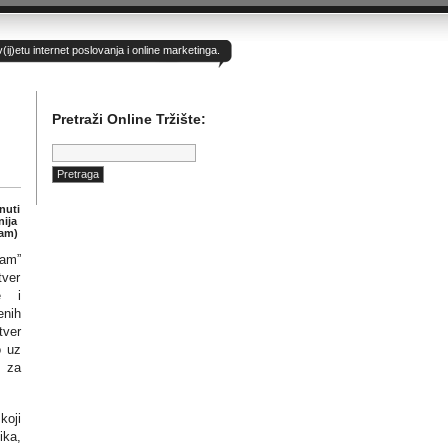
)etu internet poslovanja i online marketinga.
Pretraži Online Tržište:
Pretraga:
nuti
ija
eam)
eam”
tver
e i
enih
tver
o uz
e za
koji
ika,