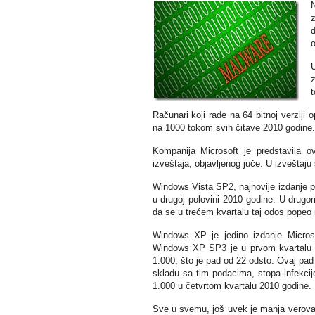
N
z
d
o
U
z
t
Računari koji rade na 64 bitnoj verziji
na 1000 tokom svih čitave 2010 godine.
Kompanija Microsoft je predstavila o
izveštaja, objavljenog juče. U izvešta
Windows Vista SP2, najnovije izdanje p
u drugoj polovini 2010 godine. U drugom
da se u trećem kvartalu taj odos popeo 
Windows XP je jedino izdanje Microsof
Windows XP SP3 je u prvom kvartalu 20
1.000, što je pad od 22 odsto. Ovaj pad 
skladu sa tim podacima, stopa infekci
1.000 u četvrtom kvartalu 2010 godine.
Sve u svemu, još uvek je manja verova