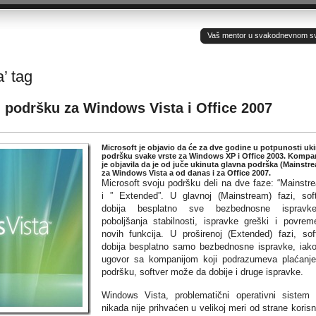
Vaš mentor u svakodnevnom sv(ij
’ tag
 podršku za Windows Vista i Office 2007
Microsoft je objavio da će za dve godine u potpunosti uki
podršku svake vrste za Windows XP i Office 2003. Kompan
je objavila da je od juče ukinuta glavna podrška (Mainstr
za Windows Vista a od danas i za Office 2007.
Microsoft svoju podršku deli na dve faze: “Mainstr
i ” Extended”. U glavnoj (Mainstream) fazi, sof
dobija besplatno sve bezbednosne ispravk
poboljšanja stabilnosti, ispravke greški i povrem
novih funkcija. U proširenoj (Extended) fazi, sof
dobija besplatno samo bezbednosne ispravke, iak
ugovor sa kompanijom koji podrazumeva plaćanj
podršku, softver može da dobije i druge ispravke.
Windows Vista, problematični operativni sistem 
nikada nije prihvaćen u velikoj meri od strane korisn