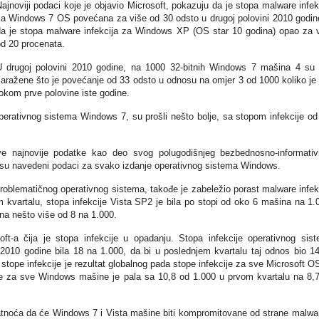
ajnoviji podaci koje je objavio Microsoft, pokazuju da je stopa malware infek
a Windows 7 OS povećana za više od 30 odsto u drugoj polovini 2010 godin
a je stopa malware infekcija za Windows XP (OS star 10 godina) opao za 
d 20 procenata.
 drugoj polovini 2010 godine, na 1000 32-bitnih Windows 7 mašina 4 su 
aražene što je povećanje od 33 odsto u odnosu na omjer 3 od 1000 koliko je 
okom prve polovine iste godine.
 operativnog sistema Windows 7, su prošli nešto bolje, sa stopom infekcije od
ve najnovije podatke kao deo svog polugodišnjeg bezbednosno-informati
ju su navedeni podaci za svako izdanje operativnog sistema Windows.
roblematičnog operativnog sistema, takođe je zabeležio porast malware infek
 kvartalu, stopa infekcije Vista SP2 je bila po stopi od oko 6 mašina na 1.
na nešto više od 8 na 1.000.
t-a čija je stopa infekcije u opadanju. Stopa infekcije operativnog sis
10 godine bila 18 na 1.000, da bi u poslednjem kvartalu taj odnos bio 1
stope infekcije je rezultat globalnog pada stope infekcije za sve Microsoft O
je za sve Windows mašine je pala sa 10,8 od 1.000 u prvom kvartalu na 8,
tnoća da će Windows 7 i Vista mašine biti kompromitovane od strane malwa