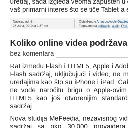
uređaj, sada izgleda veoma zapušten u 
vaš primarni interes što se tiče Tablet-a
Napisao admin
Objavljeno u
Amazon
,
Apple
,
Gadžet
28 Juna, 2010 at 1:37 pm
Tagovano sa
aplikacija
,
audio
,
iPod
Koliko online videa podržav
bez komentara
Rat između Flash i HTML5, Apple i Adob
Flash sadržaj, uključujući i video, ne 
uređajima kao što su iPhone i iPad. Čak 
ne vode naročitu brigu o Apple-ovim 
HTML5 kao još otvorenijim standar
sadržaj.
Nova studija MeFeedia, nezavisnog vide
sadržaj sa oko 30.000 provajdera 