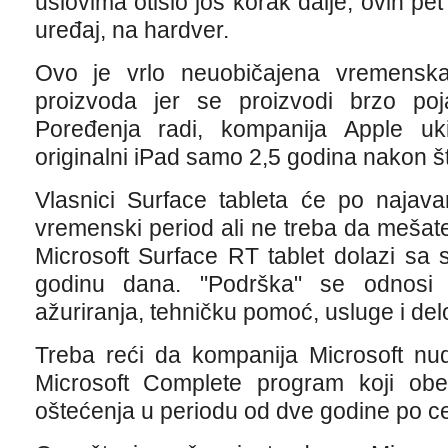
uslovima otišlo još korak dalje, ovih p
uređaj, na hardver.
Ovo je vrlo neuobičajena vremensk
proizvoda jer se proizvodi brzo poja
Poređenja radi, kompanija Apple uk
originalni iPad samo 2,5 godina nakon št
Vlasnici Surface tableta će po najav
vremenski period ali ne treba da mešat
Microsoft Surface RT tablet dolazi sa
godinu dana. "Podrška" se odnosi 
ažuriranja, tehničku pomoć, usluge i del
Treba reći da kompanija Microsoft nud
Microsoft Complete program koji obe
oštećenja u periodu od dve godine po ce