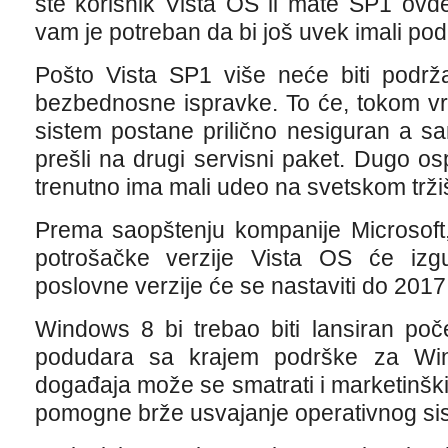
ste korisnik Vista OS ii mate SP1 ov
vam je potreban da bi još uvek imali po
Pošto Vista SP1 više neće biti podrž
bezbednosne ispravke. To će, tokom vre
sistem postane prilično nesiguran a sam
prešli na drugi servisni paket. Dugo os
trenutno ima mali udeo na svetskom trži
Prema saopštenju kompanije Microsoft,
potrošačke verzije Vista OS će izg
poslovne verzije će se nastaviti do 2017
Windows 8 bi trebao biti lansiran po
podudara sa krajem podrške za Win
događaja može se smatrati i marketinšk
pomogne brže usvajanje operativnog s