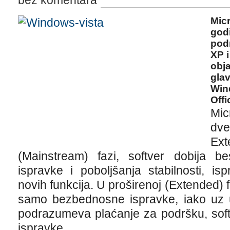
bez komentara
Micr
godi
pod
XP i
obja
gla
Wind
Offi
Mic
dve
Ex
(Mainstream) fazi, softver dobija 
ispravke i poboljšanja stabilnosti, i
novih funkcija. U proširenoj (Extended) f
samo bezbednosne ispravke, iako uz 
podrazumeva plaćanje za podršku, soft
ispravke.