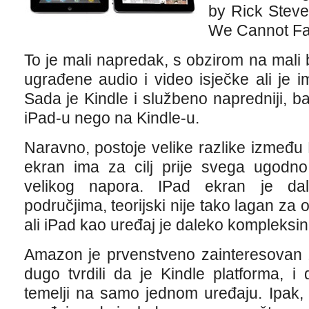
by Rick Steve
We Cannot Fai
To je mali napredak, s obzirom na mali 
ugrađene audio i video isječke ali je i
Sada je Kindle i službeno napredniji, 
iPad-u nego na Kindle-u.
Naravno, postoje velike razlike između K
ekran ima za cilj prije svega ugodno
velikog napora. IPad ekran je dal
područjima, teorijski nije tako lagan za o
ali iPad kao uređaj je daleko kompleksini
Amazon je prvenstveno zainteresovan 
dugo tvrdili da je Kindle platforma, i
temelji na samo jednom uređaju. Ipak, 