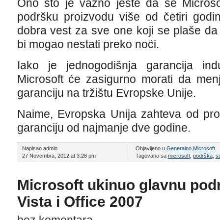
Ono što je važno jeste da se Microso
podršku proizvodu više od četiri godi
dobra vest za sve one koji se plaše da
bi mogao nestati preko noći.
Iako je jednogodišnja garancija ind
Microsoft će zasigurno morati da menj
garanciju na tržištu Evropske Unije.
Naime, Evropska Unija zahteva od pr
garanciju od najmanje dve godine.
Napisao admin
Objavljeno u
Generalno
,
Microsoft
27 Novembra, 2012 at 3:28 pm
Tagovano sa
microsoft
,
podrška
,
s
Microsoft ukinuo glavnu po
Vista i Office 2007