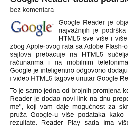
bez komentara
Google Reader je obja
najvažnijih je podršk
HTML5 sve više i više 
zbog Apple-ovog rata sa Adobe Flash-o
sajtova prebacuje na HTML5 sučelj
računarima i na mobilnim telefonima.
Google je inteligentno odgovorio doda
i video HTML5 tagove unutar Google Re
To je samo jedna od brojnih promjena koj
Reader je dodao novi link na dnu prep
me", koji vam daje mogućnost za skri
pruža Google-u više podataka kako 
rezultate. Reader Play sada ima vi