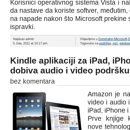
Korisnici operativnog sistema Vista i 
da nastave da koriste softver, međutim, 
na napade nakon što Microsoft prekine
ispravki.
Napisao admin
Objavljeno u
Generalno
,
Microsoft
,
S
5 Jula, 2011 at 10:17 pm
Tagovano sa
podrška
,
sp1
,
window
Kindle aplikaciji za iPad, iPh
dobiva audio i video podršku
bez komentara
Amazon je na
video i audio 
iPad, iPhone i
Prve knjige 
nove tehnolog