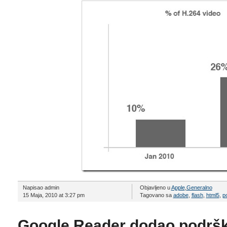
Napisao admin
Objavljeno u
Apple
,
Generalno
15 Maja, 2010 at 3:27 pm
Tagovano sa
adobe
,
flash
,
html5
,
p
Google Reader dodao podrš