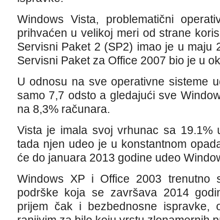
Windows Vista, problematični operativ
prihvaćen u velikoj meri od strane koris
Servisni Paket 2 (SP2) imao je u maju 
Servisni Paket za Office 2007 bio je u ok
U odnosu na sve operativne sisteme u
samo 7,7 odsto a gledajući sve Window
na 8,3% računara.
Vista je imala svoj vrhunac sa 19.1% 
tada njen udeo je u konstantnom opada
će do januara 2013 godine udeo Windows 
Windows XP i Office 2003 trenutno 
podrške koja se završava 2014 godin
prijem čak i bezbednosne ispravke, os