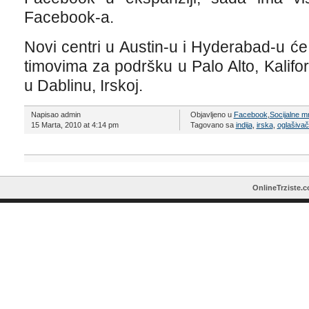
Facebook-a.
Novi centri u Austin-u i Hyderabad-u će
timovima za podršku u Palo Alto, Kalifor
u Dablinu, Irskoj.
Napisao admin
Objavljeno u
Facebook
,
Socijalne m
15 Marta, 2010 at 4:14 pm
Tagovano sa
indija
,
irska
,
oglašivač
OnlineTrziste.