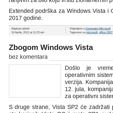
ranjivim za bilo koju vrstu zlonamernih 
Extended podrška za Windows Vista i Of
2017 godine.
Napisao admin
Objavljeno u
Generalno
,
Microsoft
10 Aprila, 2012 at 11:23 am
Tagovano sa
microsoft
,
office 2007
Zbogom Windows Vista
bez komentara
Došlo je vrem
operativnim sistem
verzija. Kompanija
12. jula, kompanij
za operativni sist
S druge strane, Vista SP2 će zadržati