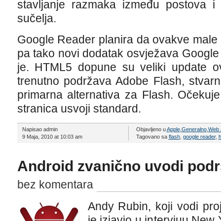
stavljanje razmaka između postova i 
sučelja.
Google Reader planira da ovakve male 
pa tako novi dodatak osvježava Google
je. HTML5 dopune su veliki update o
trenutno podržava Adobe Flash, stvar
primarna alternativa za Flash. Očekuj
stranica usvoji standard.
Napisao admin
Objavljeno u
Apple
,
Generalno
,
Web a
9 Maja, 2010 at 10:03 am
Tagovano sa
flash
,
google reader
,
h
Android zvanično uvodi podr
bez komentara
Andy Rubin, koji vodi pr
je izjavio u intervjuu New