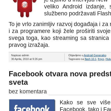
veliko Android izdanje
službeno podržavati Flash
To je vrlo zanimljiv razvoj događaja i za
i za programere koji žele proširiti svoje
svega toga, kao streaming sa stranica
pravog izražaja.
Napisao admin
Objavljeno u
Android
,
Generalno
30 Aprila, 2010 at 9:26 pm
Tagovano sa
flash 10.1
,
froyo
,
Hulu
Facebook otvara nova preds
sveta
bez komentara
Kako se sve više 
Facebook, tako i Fa