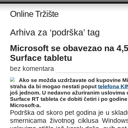
Online Tržište
Arhiva za ‘podrška’ tag
Microsoft se obavezao na 4,
Surface tabletu
bez komentara
Ako se možda uzdržavate od kupovine Mic
straha da bi mogao nestati poput
telefona KI
još jednom. U nedavno ažuriranim uslovima o
Surface RT tableta će dobiti četiri i po godi
Microsoft-a.
Podrška od skoro pet godina je u sklad
smernicama životnog ciklusa Windows