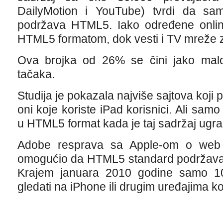
DailyMotion i YouTube) tvrdi da sa
podržava HTML5. Iako određene onlin
HTML5 formatom, dok vesti i TV mreže 
Ova brojka od 26% se čini jako malom
tačaka.
Studija je pokazala najviše sajtova koj
oni koje koriste iPad korisnici. Ali sa
u HTML5 format kada je taj sadržaj ugr
Adobe resprava sa Apple-om o web 
omogućio da HTML5 standard podržava 
Krajem januara 2010 godine samo 1
gledati na iPhone ili drugim uređajima k