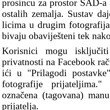
prosincu za prostor SAD-a 
ostalih zemalja. Sustav da
licima u drugim fotografij
bivaju obaviješteni tek nak
Korisnici mogu isključi
privatnosti na Facebook raču
ići u "Prilagodi postavke
fotografije prijateljima
označena (tagovana) manue
prijatelja.