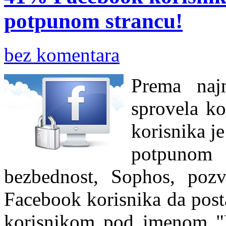
potpunom strancu!
bez komentara
Prema najn
sprovela k
korisnika j
potpunom
bezbednost, Sophos, pozv
Facebook korisnika da post
korisnikom pod imenom "F