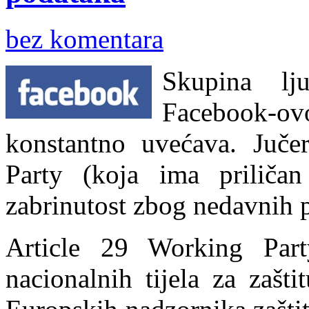
bez komentara
Skupina lj
Facebook-o
konstantno uvećava. Juče
Party (koja ima priličan
zabrinutost zbog nedavnih 
Article 29 Working Part
nacionalnih tijela za zašt