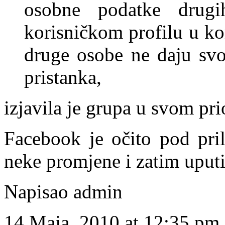
osobne podatke drug
korisničkom profilu u k
druge osobe ne daju svo
pristanka,
izjavila je grupa u svom pr
Facebook je očito pod pril
neke promjene i zatim uputi
Napisao admin
14 Maja, 2010 at 12:35 pm