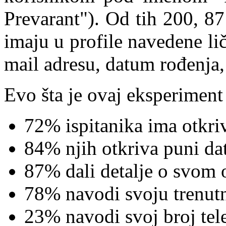
Prevarant"). Od tih 200, 8
imaju u profile navedene li
mail adresu, datum rođenja, 
Evo šta je ovaj eksperiment 
72% ispitanika ima otkriv
84% njih otkriva puni da
87% dali detalje o svom 
78% navodi svoju trenutnu
23% navodi svoj broj tel