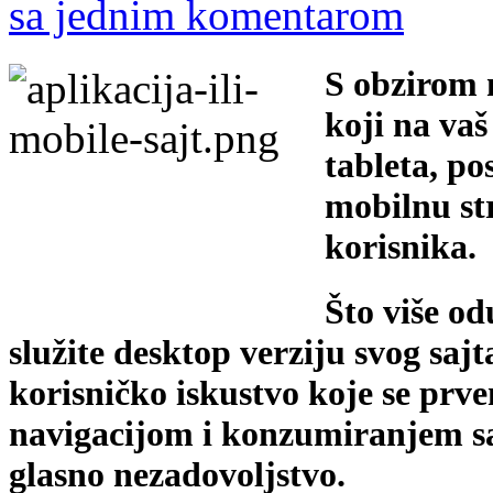
sa jednim komentarom
S obzirom 
koji na vaš
tableta, po
mobilnu str
korisnika.
Što više od
služite desktop verziju svog saj
korisničko iskustvo koje se prv
navigacijom i konzumiranjem sa
glasno nezadovoljstvo.