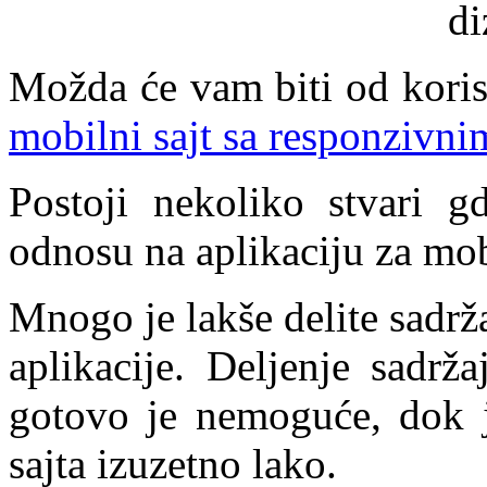
Možda će vam biti od koris
mobilni sajt sa responzivn
Postoji nekoliko stvari g
odnosu na aplikaciju za mob
Mnogo je lakše delite sadrža
aplikacije. Deljenje sadrža
gotovo je nemoguće, dok j
sajta izuzetno lako.