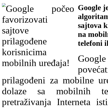
Google je
algorita
sajtova k
na mobil
telefoni i
Google
poveća
prilagođeni za mobilne ure
dolaze sa mobilnih tel
pretraživanja Interneta is