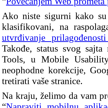
“
Povećanjem Web prometa po
Ako niste sigurni kako su 
klasifikovani, na raspol
utvrđivanje prilagođenost
Takođe, status svog sajta
Tools, u Mobile Usability
neophodne korekcije, Goog
tretirati vaše stranice.
Na kraju, želimo da vam pr
“
Napraviti mobilnu aplikac