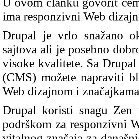
U ovom članku govorit ćemo
ima responzivni Web dizajn
Drupal je vrlo snažano o
sajtova ali je posebno dobr
visoke kvalitete. Sa Drupal
(CMS) možete napraviti bl
Web dizajnom i značajkama
Drupal koristi snagu Zen
podrškom za responzivni We
vitalnog značaja za današn