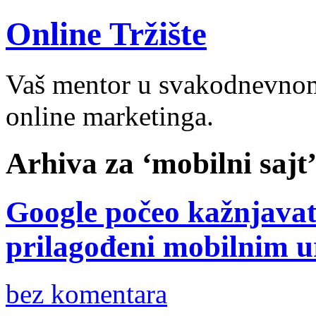
Online Tržište
Vaš mentor u svakodnevnom 
online marketinga.
Arhiva za ‘mobilni sajt’
Google počeo kažnjavati
prilagođeni mobilnim u
bez komentara