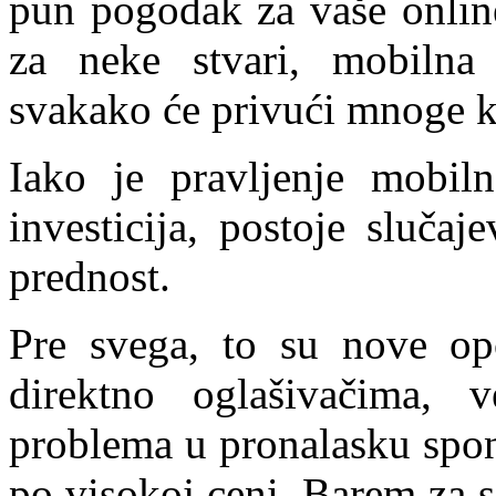
pun pogodak za vaše online
za neke stvari, mobilna 
svakako će privući mnoge k
Iako je pravljenje mobiln
investicija, postoje sluča
prednost.
Pre svega, to su nove opc
direktno oglašivačima, 
problema u pronalasku spon
po visokoj ceni. Barem za s