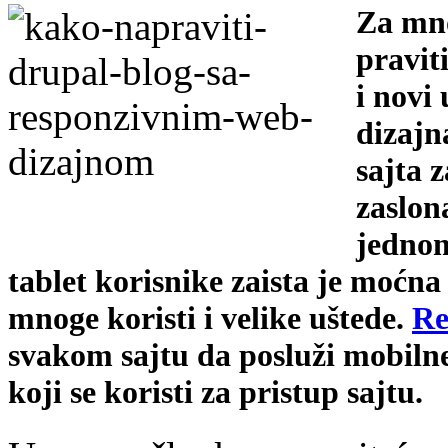
Za mno
pravit
i novi
dizajn
sajta 
zaslon
jednom
tablet korisnike zaista je moćna
mnoge koristi i velike uštede.
Re
svakom sajtu da posluži mobiln
koji se koristi za pristup sajtu.