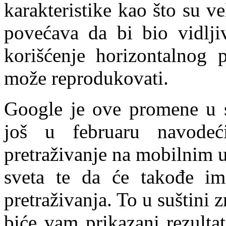
karakteristike kao što su ve
povećava da bi bio vidljiv
korišćenje horizontalnog 
može reprodukovati.
Google je ove promene u s
još u februaru navodeć
pretraživanje na mobilnim 
sveta te da će takođe ima
pretraživanja. To u suštini 
biće vam prikazani rezulta