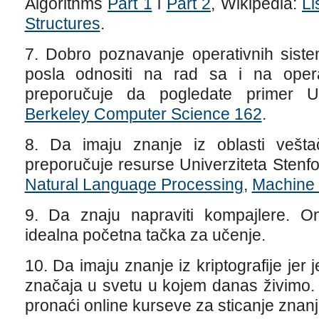
Algorithms
Part 1
i
Part 2
, Wikipedia:
Li
Structures
.
7. Dobro poznavanje operativnih sist
posla odnositi na rad sa i na oper
preporučuje da pogledate primer Univ
Berkeley Computer Science 162
.
8. Da imaju znanje iz oblasti veštač
preporučuje resurse Univerziteta Stenf
Natural Language Processing
,
Machine 
9. Da znaju napraviti kompajlere. 
idealna početna tačka za učenje.
10. Da imaju znanje iz kriptografije jer
značaja u svetu u kojem danas živimo
pronaći online kurseve za sticanje znanja 