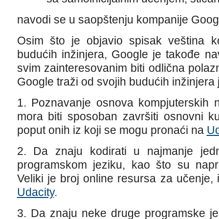
navodi se u saopštenju kompanije Goog
Osim što je objavio spisak veština ko
budućih inžinjera, Google je takođe na
svim zainteresovanim biti odlična pola
Google traži od svojih budućih inžinjera 
1. Poznavanje osnova kompjuterskih na
mora biti sposoban završiti osnovni k
poput onih iz koji se mogu pronaći na
Ud
2. Da znaju kodirati u najmanje jedn
programskom jeziku, kao što su napri
Veliki je broj online resursa za učenje
Udacity
.
3. Da znaju neke druge programske jez