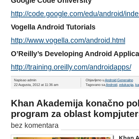
Google Code University
http://code.google.com/edu/android/inde
Vogella Android Tutorials
http://www.vogella.com/android.html
O’Reilly’s Developing Android Applica
http://training.oreilly.com/androidapps/
Napisao admin
Objavljeno u
Android
,
Generalno
22 Augusta, 2012 at 11:36 am
Tagovano sa
Android
,
edukacija
,
ka
Khan Akademija konačno pok
program za oblast kompjute
bez komentara
Khan A