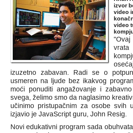
izvor b
video i
konačno
video t
kompju
"Ovaj
vrata
komp
oseća
izuzetno zabavan. Radi se o potpun
usmeren na ljude bez ikakvog program
moći ponuditi angažovanje i zabavno
svega, želimo smo da naglasimo kreativno
učinimo pristupačnim za osobe svih uz
izjavio je JavaScript guru, John Resig.
Novi edukativni program sada obuhvat