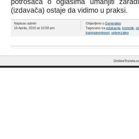
potrošača o oglasima umanjiti zaradu
(izdavača) ostaje da vidimo u praksi.
Napisao admin
Objavljeno u
Generalno
16 Aprila, 2010 at 10:58 pm
Tagovano sa
edukacija
,
korisnik
,
ob
transparentnost
,
univerzalno
OnlineTrziste.