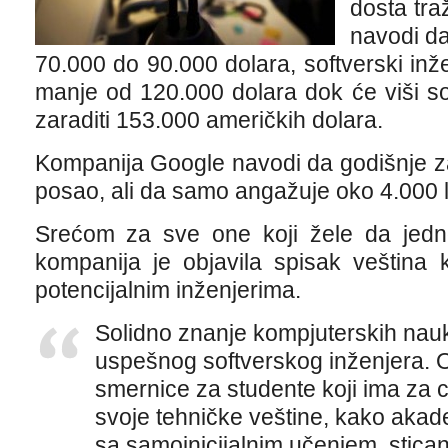
dosta tra
navodi da
70.000 do 90.000 dolara, softverski inže
manje od 120.000 dolara dok će viši so
zaraditi 153.000 američkih dolara.
Kompanija Google navodi da godišnje za
posao, ali da samo angažuje oko 4.000 l
Srećom za sve one koji žele da jed
kompanija je objavila spisak veština 
potencijalnim inženjerima.
Solidno znanje kompjuterskih nau
uspešnog softverskog inženjera. O
smernice za studente koji ima za cil
svoje tehničke veštine, kako akad
sa samoinicijalnim učenjem, sticanj