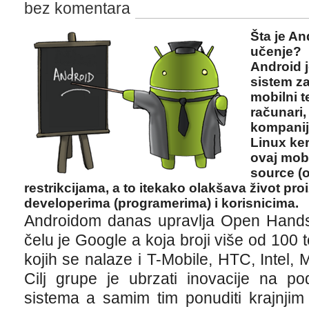
bez komentara
Šta je An
učenje?
Android j
sistem za
mobilni t
računari,
kompanij
Linux ker
ovaj mobi
source (o
restrikcijama, a to itekako olakšava život pr
developerima (programerima) i korisnicima.
Androidom danas upravlja Open Handse
čelu je Google a koja broji više od 10
kojih se nalaze i T-Mobile, HTC, Intel, 
Cilj grupe je ubrzati inovacije na po
sistema a samim tim ponuditi krajnjim k