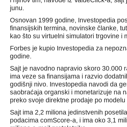
i njihov tim, navode iz ValueClick-a, saj
junu.
Osnovan 1999 godine, Investopedia pos
finansijskih termina, novinske članke, tut
kao što su virtuelni simulatori trgovine i 
Forbes je kupio Investopedia za nepoz
godine.
Sajt je navodno napravio skoro 30.000 
ima veze sa finansijama i razvio dodatni
godišnji nivo. Investopedia navodi da g
saobraćaja organski i monetarizuje na n
preko svoje direktne prodaje po modelu
Sajt ima 2,2 miliona jedinstvenih pose
podacima comScore-a, i ima oko 3,1 mili