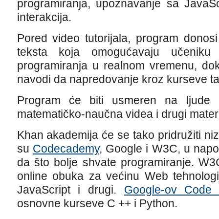
programiranja, upoznavanje sa JavaScr
interakcija.
Pored video tutorijala, program donos
teksta koja omogućavaju učeniku
programiranja u realnom vremenu, d
navodi da napredovanje kroz kurseve t
Program će biti usmeren na ljude ko
matematičko-naučna videa i drugi mater
Khan akademija će se tako pridružiti niz
su
Codecademy
, Google i W3C, u napo
da što bolje shvate programiranje. W
online obuka za većinu Web tehnolog
JavaScript i drugi.
Google-ov Code U
osnovne kurseve C ++ i Python.