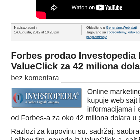
Napisao admin
Objavljeno u
Generalno
,
Web alati
14 Augusta, 2012 at 10:20 pm
Tagovano sa
codecademy
,
edukaci
programiranje
Forbes prodao Investopedia 
ValueClick za 42 miliona dola
bez komentara
Online marketin
kupuje web sajt k
informacijama i 
od Forbes-a za oko 42 miliona dolara u g
Razlozi za kupovinu su: sadržaj, saobra