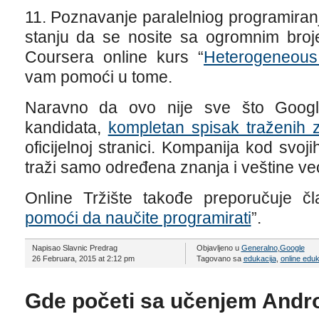
11. Poznavanje paralelniog programiran
stanju da se nosite sa ogromnim broj
Coursera online kurs “
Heterogeneous
vam pomoći u tome.
Naravno da ovo nije sve što Google
kandidata,
kompletan spisak traženih 
oficijelnoj stranici. Kompanija kod svoj
traži samo određena znanja i veštine ve
Online Tržište takođe preporučuje čl
pomoći da naučite programirati
”.
Napisao Slavnic Predrag
Objavljeno u
Generalno
,
Google
26 Februara, 2015 at 2:12 pm
Tagovano sa
edukacija
,
online eduk
Gde početi sa učenjem Andr