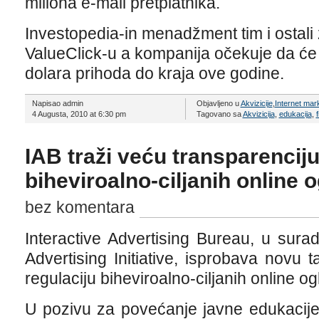
miliona e-mail pretplatnika.
Investopedia-in menadžment tim i ostali 
ValueClick-u a kompanija očekuje da će 
dolara prihoda do kraja ove godine.
Napisao admin
Objavljeno u
Akvizicije
,
Internet mar
4 Augusta, 2010 at 6:30 pm
Tagovano sa
Akvizicija
,
edukacija
,
f
IAB traži veću transparenciju
biheviroalno-ciljanih online 
bez komentara
Interactive Advertising Bureau, u sur
Advertising Initiative, isprobava novu
regulaciju biheviroalno-ciljanih online og
U pozivu za povećanje javne edukacije 