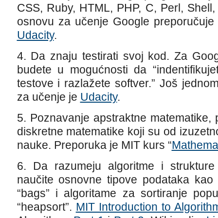
CSS, Ruby, HTML, PHP, C, Perl, Shell,
osnovu za učenje Google preporučuj
Udacity
.
4. Da znaju testirati svoj kod. Za Goo
budete u mogućnosti da “indentifikuje
testove i razlažete softver.” Još jedno
za učenje je
Udacity
.
5. Poznavanje apstraktne matematike, p
diskretne matematike koji su od izuzet
nauke. Preporuka je MIT kurs “
Mathemat
6. Da razumeju algoritme i strukture
naučite osnovne tipove podataka kao š
“bags” i algoritame za sortiranje popu
“heapsort”.
MIT Introduction to Algorith