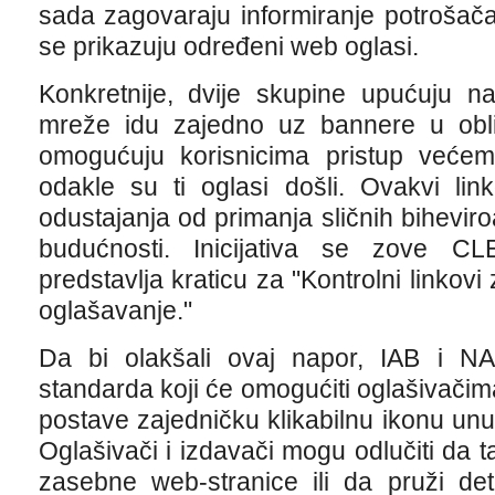
sada zagovaraju informiranje potrošač
se prikazuju određeni web oglasi.
Konkretnije, dvije skupine upućuju n
mreže idu zajedno uz bannere u oblik
omogućuju korisnicima pristup većem
odakle su ti oglasi došli. Ovakvi li
odustajanja od primanja sličnih biheviro
budućnosti. Inicijativa se zove CL
predstavlja kraticu za "Kontrolni linkov
oglašavanje."
Da bi olakšali ovaj napor, IAB i NAI
standarda koji će omogućiti oglašivači
postave zajedničku klikabilnu ikonu unuta
Oglašivači i izdavači mogu odlučiti da 
zasebne web-stranice ili da pruži det