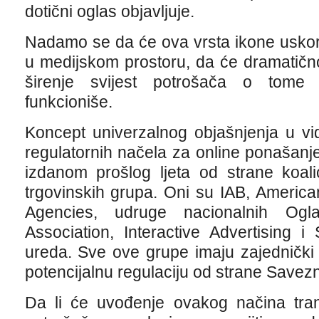
dotični oglas objavljuje.
Nadamo se da će ova vrsta ikone uskor
u medijskom prostoru, da će dramatično
širenje svijest potrošača o tome 
funkcioniše.
Koncept univerzalnog objašnjenja u vi
regulatornih načela za online ponašan
izdanom prošlog ljeta od strane koali
trgovinskih grupa. Oni su IAB, America
Agencies, udruge nacionalnih Ogla
Association, Interactive Advertising i
ureda. Sve ove grupe imaju zajednički i
potencijalnu regulaciju od strane Savez
Da li će uvođenje ovakog načina trans