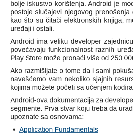
bolje iskustvo korištenja. Android je mod
postoje slučajevi njegovog prenošenja 
kao što su čitači elektronskih knjiga, mo
uređaji i ostali.
Android ima veliku developer zajednicu 
povećavaju funkcionalnost raznih uređ
Play Store može pronaći više od 250.000
Ako razmišljate o tome da i sami pokušat
navešćemo vam nekoliko sjajnih resurs
kojima možete početi sa učenjem kodira
Android-ova dokumentacija za developere
segmente. Prva stvar koju treba da urad
upoznate sa osnovama:
Application Fundamentals