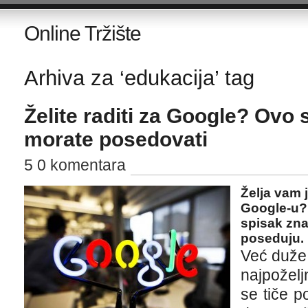
Online Tržište
Arhiva za ‘edukacija’ tag
Želite raditi za Google? Ovo 
morate posedovati
5 0 komentara
Želja vam 
Google-u? 
spisak znan
poseduju.
Već duže
najpoželj
se tiče p