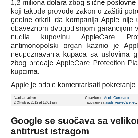
1,2 miliona dolara zbog slične poslovne p
koji takođe provode zakon o zaštiti po
godine otkrili da kompanija Apple nij
obaveznom dvogodišnjom garancijom v
nudila kupovinu AppleCare Prote
antimonopolski organ kaznio je Ap
neupoznavanja kupaca sa uslovima ga
zbog prodaje AppleCare Protection Pl
kupcima.
Apple je odbio komentarisati pokretanje 
Napisao admin
Objavljeno u
Apple
,
Generalno
2 Oktobra, 2012 at 12:01 pm
Tagovano sa
apple
,
AppleCare
,
eu
,
Google se suočava sa veli
antitrust istragom