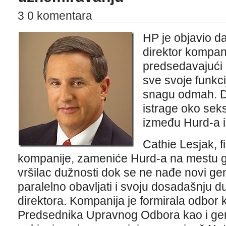
3 0 komentara
HP je objavio d
direktor kompani
predsedavajući 
sve svoje funkci
snagu odmah. D
istrage oko sek
između Hurd-a i
Cathie Lesjak, fi
kompanije, zameniće Hurd-a na mestu g
vršilac dužnosti dok se ne nađe novi gen
paralelno obavljati i svoju dosadašnju 
direktora. Kompanija je formirala odbor 
Predsednika Upravnog Odbora kao i gen