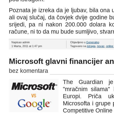
Poznata je izreka da je ljubav, bila ona u 
ali ovaj slučaj, da čovjek dvije godine b
srijedi, pa ni nakon 200.000 dolara k
račune, ni to da mu bude sumljivo, stvar
Napisao admin
Objavljeno u
Generalno
1 Marta, 2011 at 1:47 pm
Tagovano sa
istraga
,
novac
,
online
Microsoft glavni financijer a
bez komentara
The Guardian je
"mračnim silama"
Europi. Priča 
Microsofta i grupe 
Competitive Online 