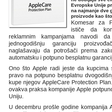
Evropske Unije p
na najmanje dve g
proizvode kao što
Komesar za P
ističe da ko
reklamnim kampanjama navodi da 
jednogodišnju garanciju proizvo
naglašavaju da potrošači prema za
automatsku i potpuno besplatnu garanci
Ono što Apple radi jeste da kupcima 
pravo na potpuno besplatnu dvogodišnj
kupe njegov AppleCare Protection Plan.
ovakva praksa kompanije Apple potpuno
Uniju.
U decembru prošle godine kompanija App