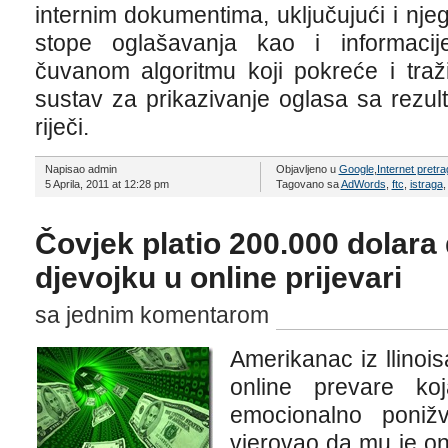
internim dokumentima, uključujući i nj
stope oglašavanja kao i informaci
čuvanom algoritmu koji pokreće i traž
sustav za prikazivanje oglasa sa rezult
riječi.
Napisao admin
Objavljeno u
Google
,
Internet pretra
5 Aprila, 2011 at 12:28 pm
Tagovano sa
AdWords
,
ftc
,
istraga
Čovjek platio 200.000 dolara
djevojku u online prijevari
sa jednim komentarom
Amerikanac iz llinois
online prevare koj
emocionalno poniž
vjerovao da mu je onl