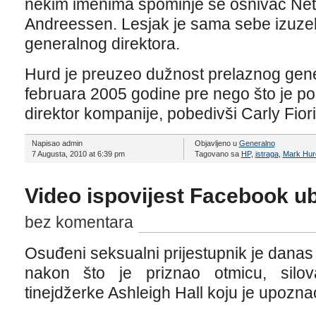
nekim imenima spominje se osnivač Nets
Andreessen. Lesjak je sama sebe izuzel
generalnog direktora.
Hurd je preuzeo dužnost prelaznog gene
februara 2005 godine pre nego što je pos
direktor kompanije, pobedivši Carly Fior
Napisao admin
Objavljeno u
Generalno
7 Augusta, 2010 at 6:39 pm
Tagovano sa
HP
,
istraga
,
Mark Hur
Video ispovijest Facebook u
bez komentara
Osuđeni seksualni prijestupnik je danas
nakon što je priznao otmicu, silov
tinejdžerke Ashleigh Hall koju je upozn