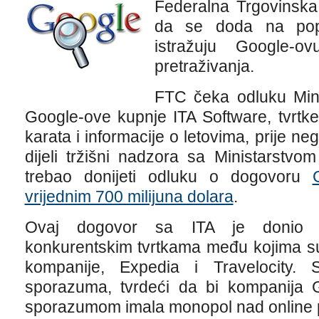
Federalna Trgovinska
da se doda na popi
istražuju Google-o
pretraživanja.
FTC čeka odluku Mini
Google-ove kupnje ITA Software, tvrtk
karata i informacije o letovima, prije n
dijeli tržišni nadzora sa Ministarstvo
trebao donijeti odluku o dogovoru
vrijednim 700 milijuna dolara
.
Ovaj dogovor sa ITA je donio v
konkurentskim tvrtkama među kojima su 
kompanije, Expedia i Travelocity.
sporazuma, tvrdeći da bi kompanija
sporazumom imala monopol nad online p