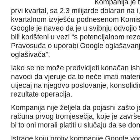
Kompanija je t
prvi kvartal, sa 2,3 milijarde dolaran na i
kvartalnom izvješću podnesenom Komisij
Google je naveo da je u svibnju odvojio 5
bili korišteni u vezi “s potencijalnom rez
Pravosuđa o uporabi Google oglašavanj
oglašivača”.
Iako se ne može predvidjeti konačan is
navodi da vjeruje da to neće imati mater
utjecaj na njegovo poslovanje, konsolidir
rezultate operacija.
Kompanija nije željela da pojasni zašto 
računa prvog tromjesečja, koje je završ
bi to oni morali platiti u slučaju da se d
Istrage koju protiv kompanije Google vo