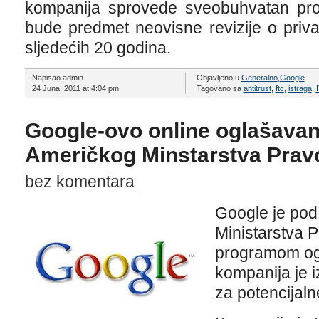
kompanija sprovede sveobuhvatan progr
bude predmet neovisne revizije o priva
sljedećih 20 godina.
Napisao admin
Objavljeno u
Generalno
,
Google
24 Juna, 2011 at 4:04 pm
Tagovano sa
antitrust
,
ftc
,
istraga
,
Google-ovo online oglašavan
Američkog Minstarstva Pra
bez komentara
Google je pod
Ministarstva 
programom ogl
kompanija je i
za potencijaln