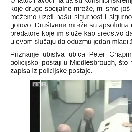
Unatoč navodima da su korisnici iskreni
koje druge socijalne mreže, mi smo još
možemo uzeti našu sigurnost i sigurno
gotovo. Društvene mreže su apsolutna 
predatore koje im služe kao sredstvo da 
u ovom slučaju da oduzmu jedan mladi ž
Priznanje ubistva ubica Peter Chapma
policijskoj postaji u Middlesbrough, što
zapisa iz policijske postaje.