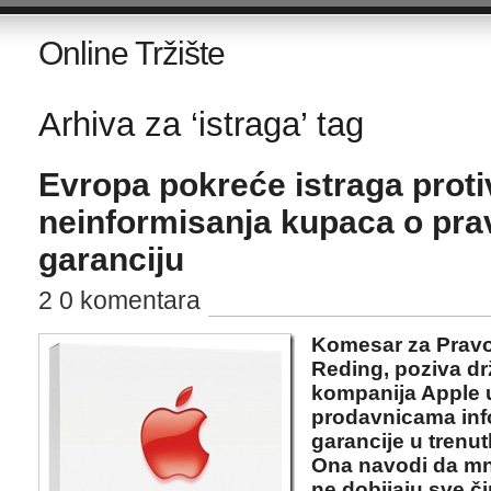
Online Tržište
Arhiva za ‘istraga’ tag
Evropa pokreće istraga prot
neinformisanja kupaca o pra
garanciju
2 0 komentara
Komesar za Pravo
Reding, poziva drž
kompanija Apple 
prodavnicama inf
garancije u trenu
Ona navodi da mno
ne dobijaju sve č