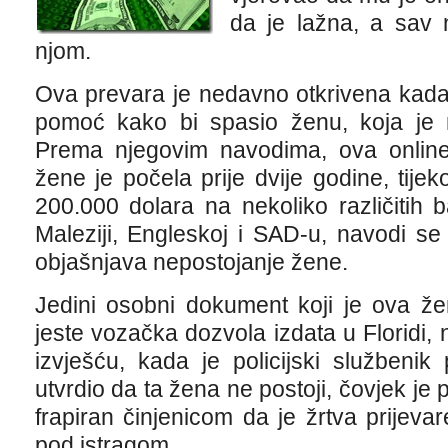
da je lažna, a sav 
njom.
Ova prevara je nedavno otkrivena kada j
pomoć kako bi spasio ženu, koja je
Prema njegovim navodima, ova online
žene je počela prije dvije godine, tij
200.000 dolara na nekoliko različitih 
Maleziji, Engleskoj i SAD-u, navodi se
objašnjava nepostojanje žene.
Jedini osobni dokument koji je ova ž
jeste vozačka dozvola izdata u Floridi,
izvješću, kada je policijski službenik
utvrdio da ta žena ne postoji, čovjek je 
frapiran činjenicom da je žrtva prijevar
pod istragom.