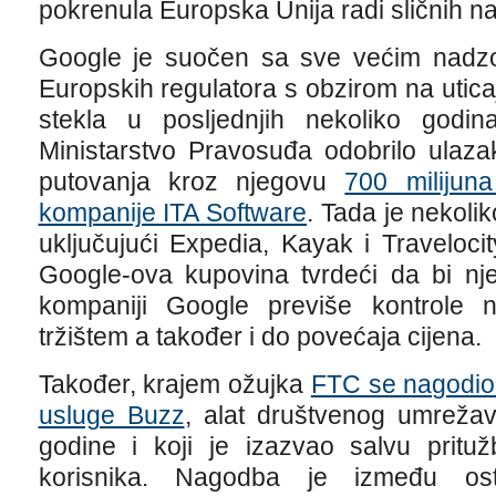
pokrenula Europska Unija radi sličnih n
Google je suočen sa sve većim nadzo
Europskih regulatora s obzirom na uticaj
stekla u posljednjih nekoliko godi
Ministarstvo Pravosuđa odobrilo ulaza
putovanja kroz njegovu
700 milijuna
kompanije ITA Software
. Tada je nekolik
uključujući Expedia, Kayak i Travelocit
Google-ova kupovina tvrdeći da bi nj
kompaniji Google previše kontrole 
tržištem a također i do povećaja cijena.
Također, krajem ožujka
FTC se nagodio
usluge Buzz
, alat društvenog umrežav
godine i koji je izazvao salvu prituž
korisnika. Nagodba je između os