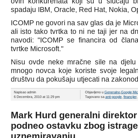
ovih konkurenata koji su u slučaju bi
spadaju IBM, Oracle, Red Hat, Nokia, O
ICOMP ne govori na sav glas da je Micros
ali isto tako tvrtka to ni ne taji jer na
navodi: "ICOMP se financira od člana
tvrtke Microsoft."
Nisu ovde neke mračne sile na djelu 
mnogo novca koje koriste svoje lega
društvu da pokušaju utjecati na zakonod
Napisao admin
Objavljeno u
Generalno
,
Google
,
Mic
6 Decembra, 2010 at 11:29 pm
Tagovano sa
anti-google
,
financijer
Mark Hurd generalni direkto
podneo ostavku zbog istrag
uznemiravanju