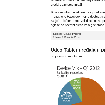
Društvena mreža takođe naglašava poda
uređaj za pristup mreži.
Biće zanimljivo videti kako će prošlom
Trenutno je Facebook Home dostupan sam
na još telefona imati veliki uticaj na
oglase na početni ekran vašeg telefona.
Napisao Slavnic Predrag
2 Maja, 2013 at 6:36 am
Udeo Tablet uređaja u p
sa jednim komentarom