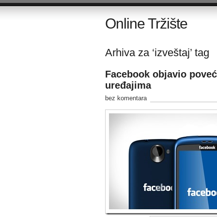
Online Tržište
Arhiva za ‘izveštaj’ tag
Facebook objavio poveća
uređajima
bez komentara