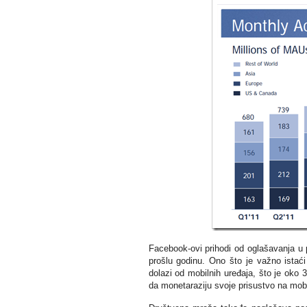
Facebook-ovi prihodi od oglašavanja u 
prošlu godinu. Ono što je važno istać
dolazi od mobilnih uređaja, što je oko 
da monetaraziju svoje prisustvo na mobi