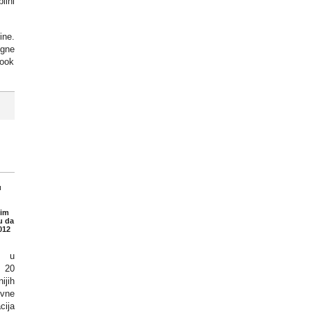
ilni
ine.
igne
book
u
nim
u da
012
d u
e 20
ijih
ivne
cija