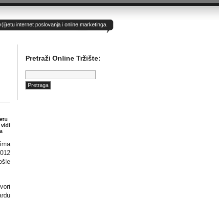
)etu internet poslovanja i online marketinga.
Pretraži Online Tržište:
Pretraga:
etu
 vidi
a
jima
2012
ošle
vori
ardu