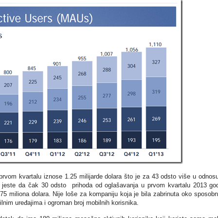
prvom kvartalu iznose 1.25 milijarde dolara što je za 43 odsto više u odnos
i jeste da čak 30 odsto prihoda od oglašavanja u prvom kvartalu 2013 go
375 miliona dolara. Nije loše za kompaniju koja je bila zabrinuta oko sposobn
lnim uređajima i ogroman broj mobilnih korisnika.