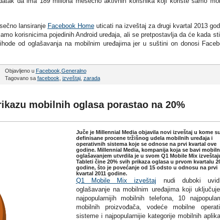
tak da ima 189 miliona mesečno aktivnih korisnika koji koriste samo mob
esečno lansiranje
Facebook Home
uticati na izveštaj za drugi kvartal 2013 god
o korisnicima pojedinih Android uređaja, ali se pretpostavlja da će kada st
 prihode od oglašavanja na mobilnim uređajima jer u suštini on donosi Face
Objavljeno u
Facebook
,
Generalno
Tagovano sa
facebook
,
izveštaj
,
zarada
rikazu mobilnih oglasa porastao na 20%
Juče je Millennial Media objavila novi izveštaj u kome s
definisane procene tržišnog udela mobilnih uređaja i
operativnih sistema koje se odnose na prvi kvartal ove
godine. Millennial Media, kompanija koja se bavi mobil
oglašavanjem utvrdila je u svom Q1 Mobile Mix izveštaj
Tableti čine 20% svih prikaza oglasa u prvom kvartalu 2
godine, što je povećanje od 15 odsto u odnosu na prvi
kvartal 2011 godine.
Q1 Mobile Mix izveštaj
nudi duboki uvi
oglašavanje na mobilnim uređajima koji uključuj
najpopularnijih mobilnih telefona, 10 najpopularn
mobilnih proizvođača, vodeće mobilne operat
sisteme i najpopularnijie kategorije mobilnih aplika