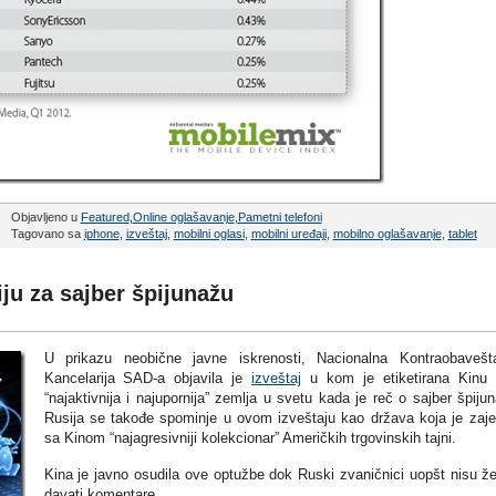
Objavljeno u
Featured
,
Online oglašavanje
,
Pametni telefoni
Tagovano sa
iphone
,
izveštaj
,
mobilni oglasi
,
mobilni uređaji
,
mobilno oglašavanje
,
tablet
ju za sajber špijunažu
U prikazu neobične javne iskrenosti, Nacionalna Kontraobavešt
Kancelarija SAD-a objavila je
izveštaj
u kom je etiketirana Kinu
“najaktivnija i najupornija” zemlja u svetu kada je reč o sajber špijun
Rusija se takođe spominje u ovom izveštaju kao država koja je zaj
sa Kinom “najagresivniji kolekcionar” Američkih trgovinskih tajni.
Kina je javno osudila ove optužbe dok Ruski zvaničnici uopšt nisu žel
davati komentare.