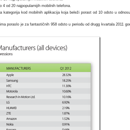
 4 od 20 najpopularnijih mobilnih telefona.
ja kategorija kod mobilnih aplikacija koja beleži porast od 10 odsto u odnos
ima poraslo je za fantastičnih 958 odsto u periodu od drugg kvartala 2011 go