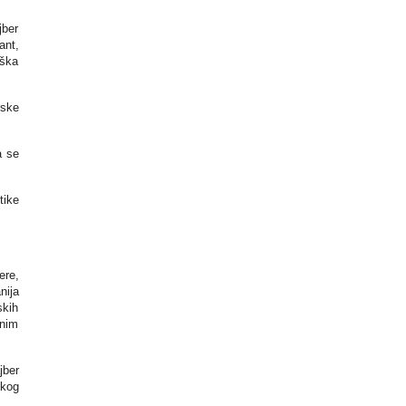
jber
ant,
eška
rske
a se
tike
ere,
nija
skih
anim
jber
ekog