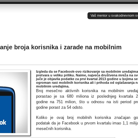
Vaš mentor u svakodnevnom sv(ij
nje broja korisnika i zarade na mobilnim
Izgleda da se Facebook-ovo rizikovanje sa mobilnim uređajima
pretvara u veliku priliku. Naime, najveća društvena mreža na sv
juče je objavila podatke za prvi kvartal 2013 godine u kojima se
ogroman rast mobilnih korisnika ali i prihoda od oglašavanja n
mobilnim uređajima.
Broj mesečno aktivnih korisnika na mobilnim uređa
porastao je sa 680 miliona iz poslednjeg kvartala 
godine na 751 milion, što u odnosu na isti period pr
godine porast za 54 odsto.
Koliko je ovaj broj mobilnih korisnika značajan go
podatak da je Facebook u prvom kvartalu imao 1,1 milij
mesečnih korisnika.