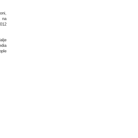
oni,
a na
2012
alje
edia
pple