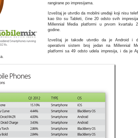
rangirane po impresijama.
Izveštaj je utvrdio da mobilni uređaji koji nisu telef
kao što su Tableti, čine 20 odsto svih impresij
Millennial Media platformi u prvom kvartalu 
godine.
Izveštaj je takođe utvrdio da je Android i d
operativni sistem broj jedan na Millennial M
platformi sa 49 odsto udela impresija, i da je A
a.