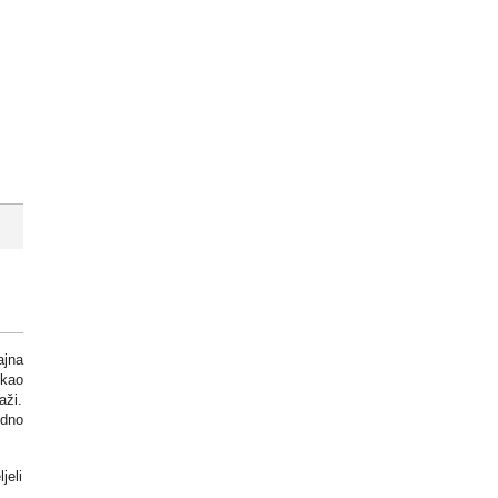
ajna
 kao
aži.
edno
jeli