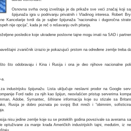
Osnovna svrha ovog izveštaja je da prikaže sve veći značaj koji sa
špijunaža igra u podrivanju privatnih i Vladinog interesa. Robert Bry
ne Kancelarije tvrdi da je sajber špijunaža “nacionalna i dugoročna strat
peh nije opcija”, kada je reč o rešavanju ovih pitanja.
neželjene posledice koje ukradene poslovne tajne mogu imati na SAD i partne
aveštajni zvaničnik izrazio je pokazujući prstom na određene zemlje treba d
to što odobravaju i Kina i Rusija i ona je deo njihove nacionalne poli
-a.
a industrijsku špijunažu. Lista uključuje neslavni prodor na Google serv
 kompanije Ford radio za njih kao špijun, neovlašćen pristup serverima kompa
an, Adobe, Symantec, šifrirane informacija koje su stizale sa Britan
ako, Rusija je dobro poznata po svojoj Bot mreži i “obimnim, sofisticir
ja.
sija nisu jedine zemlje koje su se proteklih godina povezivale sa averama sa
đe optuživane za manje krađa Američkih industrijskih tajni, međutim, iz n
štaju.