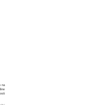
u na
dine
osti