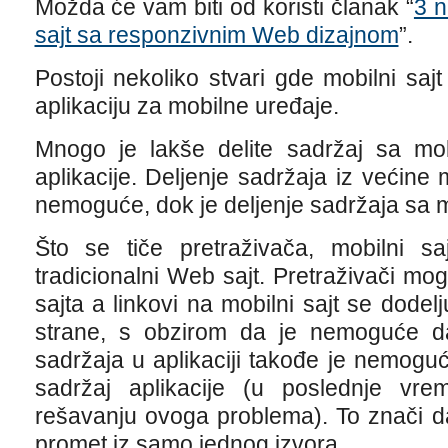
Možda će vam biti od koristi članak “
3 n
sajt sa responzivnim Web dizajnom
”.
Postoji nekoliko stvari gde mobilni sa
aplikaciju za mobilne uređaje.
Mnogo je lakše delite sadržaj sa mob
aplikacije. Deljenje sadržaja iz većine 
nemoguće, dok je deljenje sadržaja sa m
Što se tiče pretraživača, mobilni sa
tradicionalni Web sajt. Pretraživači mo
sajta a linkovi na mobilni sajt se dod
strane, s obzirom da je nemoguće da
sadržaja u aplikaciji takođe je nemogu
sadržaj aplikacije (u poslednje vr
rešavanju ovoga problema). To znači da
promet iz samo jednog izvora.