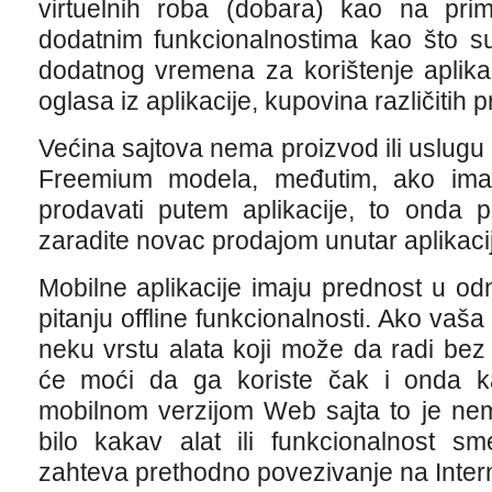
virtuelnih roba (dobara) kao na prim
dodatnim funkcionalnostima kao što su 
dodatnog vremena za korištenje aplikac
oglasa iz aplikacije, kupovina različitih p
Većina sajtova nema proizvod ili uslugu
Freemium modela, međutim, ako ima
prodavati putem aplikacije, to onda pr
zaradite novac prodajom unutar aplikaci
Mobilne aplikacije imaju prednost u o
pitanju offline funkcionalnosti. Ako vaš
neku vrstu alata koji može da radi bez I
će moći da ga koriste čak i onda k
mobilnom verzijom Web sajta to je nem
bilo kakav alat ili funkcionalnost s
zahteva prethodno povezivanje na Intern