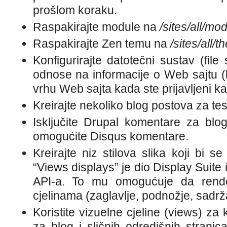
prošlom koraku.
Raspakirajte module na
/sites/all/mo
Raspakirajte Zen temu na
/sites/all/
Konfigurirajte datotečni sustav (fil
odnose na informacije o Web sajtu (ko
vrhu Web sajta kada ste prijavljeni ka
Kreirajte nekoliko blog postova za tes
Isključite Drupal komentare za blog 
omogućite Disqus komentare.
Kreirajte niz stilova slika koji bi se
“Views displays” je dio Display Suite
API-a. To mu omogućuje da rende
cjelinama (zaglavlje, podnožje, sadržaj
Koristite vizuelne cjeline (views) za 
za blog i sličnih odredišnih ​​strani