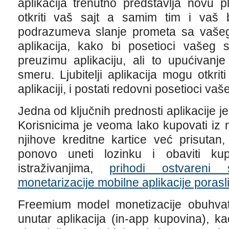
aplikacija trenutno predstavlja novu 
otkriti vaš sajt a samim tim i vaš b
podrazumeva slanje prometa sa vaše
aplikacija, kako bi posetioci vašeg 
preuzimu aplikaciju, ali to upućivan
smeru. Ljubitelji aplikacija mogu otkrit
aplikaciji, i postati redovni posetioci vaš
Jedna od ključnih prednosti aplikacije j
Korisnicima je veoma lako kupovati iz n
njihove kreditne kartice već prisutan
ponovo uneti lozinku i obaviti ku
istraživanjima,
prihodi ostvaren
monetarizacije mobilne aplikacije poras
Freemium model monetizacije obuhvata
unutar aplikacija (in-app kupovina), ka