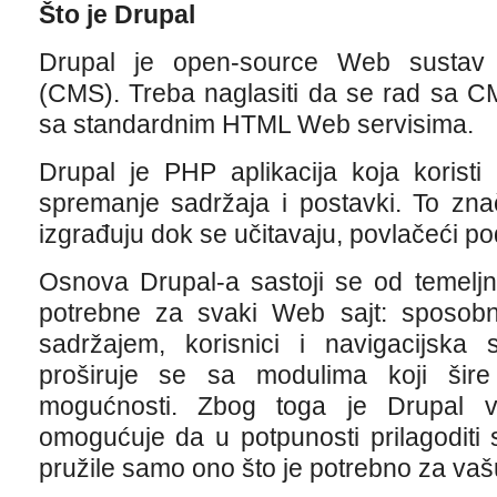
Što je Drupal
Drupal je open-source Web sustav 
(CMS). Treba naglasiti da se rad sa C
sa standardnim HTML Web servisima.
Drupal je PHP aplikacija koja koris
spremanje sadržaja i postavki. To zna
izgrađuju dok se učitavaju, povlačeći p
Osnova Drupal-a sastoji se od temeljn
potrebne za svaki Web sajt: sposobno
sadržajem, korisnici i navigacijska 
proširuje se sa modulima koji šire
mogućnosti. Zbog toga je Drupal v
omogućuje da u potpunosti prilagoditi
pružile samo ono što je potrebno za vašu