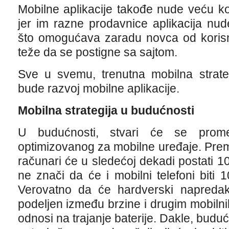
Mobilne aplikacije takođe nude veću ko
jer im razne prodavnice aplikacija nu
što omogućava zaradu novca od korisn
teže da se postigne sa sajtom.
Sve u svemu, trenutna mobilna strate
bude razvoj mobilne aplikacije.
Mobilna strategija u budućnosti
U budućnosti, stvari će se prome
optimizovanog za mobilne uređaje. Pre
računari će u sledećoj dekadi postati 1
ne znači da će i mobilni telefoni biti
Verovatno da će hardverski napredak 
podeljen između brzine i drugim mobilnih
odnosi na trajanje baterije. Dakle, buduć