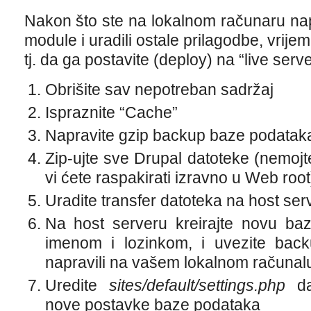
Nakon što ste na lokalnom računaru napra
module i uradili ostale prilagodbe, vrij
tj. da ga postavite (deploy) na “live serve
Obrišite sav nepotreban sadržaj
Ispraznite “Cache”
Napravite gzip backup baze podatak
Zip-ujte sve Drupal datoteke (nemojte
vi ćete raspakirati izravno u Web root
Uradite transfer datoteka na host ser
Na host serveru kreirajte novu ba
imenom i lozinkom, i uvezite bac
napravili na vašem lokalnom računal
Uredite
sites/default/settings.php
da
nove postavke baze podataka