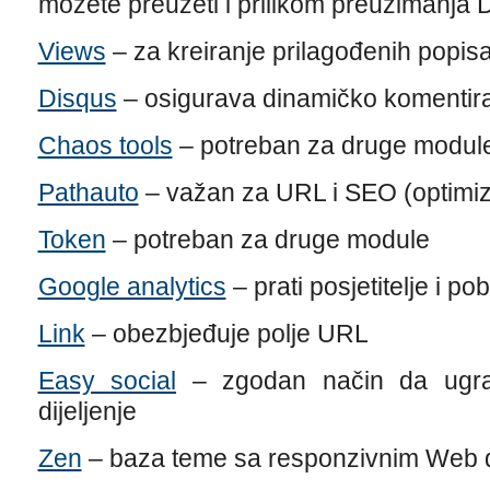
možete preuzeti i prilikom preuzimanja 
Views
– za kreiranje prilagođenih popisa
Disqus
– osigurava dinamičko komentir
Chaos tools
– potreban za druge modul
Pathauto
– važan za URL i SEO (optimizac
Token
– potreban za druge module
Google analytics
– prati posjetitelje i p
Link
– obezbjeđuje polje URL
Easy social
– zgodan način da ugrad
dijeljenje
Zen
– baza teme sa responzivnim Web 