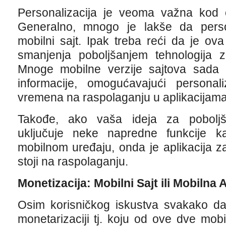
Personalizacija je veoma važna kod o
Generalno, mnogo je lakše da person
mobilni sajt. Ipak treba reći da je ov
smanjenja poboljšanjem tehnologija z
Mnoge mobilne verzije sajtova sada e
informacije, omogućavajući personal
vremena na raspolaganju u aplikacijama
Takođe, ako vaša ideja za poboljša
uključuje neke napredne funkcije 
mobilnom uređaju, onda je aplikacija z
stoji na raspolaganju.
Monetizacija: Mobilni Sajt ili Mobilna A
Osim korisničkog iskustva svakako da c
monetarizaciji tj. koju od ove dve mobil