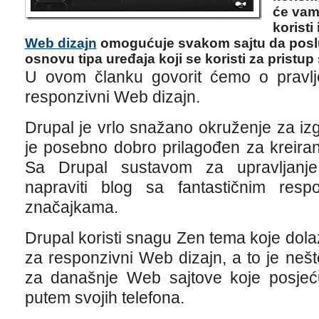
će vam
koristi
Web dizajn
omogućuje svakom sajtu da poslu
osnovu tipa uređaja koji se koristi za pristup 
U ovom članku govorit ćemo o pravlje
responzivni Web dizajn.
Drupal je vrlo snažano okruženje za iz
je posebno dobro prilagođen za kreiran
Sa Drupal sustavom za upravljanj
napraviti blog sa fantastičnim res
značajkama.
Drupal koristi snagu Zen tema koje do
za responzivni Web dizajn, a to je nešt
za današnje Web sajtove koje posjeću
putem svojih telefona.