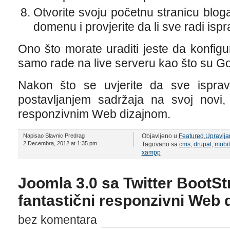
Otvorite svoju početnu stranicu bloga
domenu i provjerite da li sve radi isp
Ono što morate uraditi jeste da konfig
samo rade na live serveru kao što su Go
Nakon što se uvjerite da sve ispra
postavljanjem sadržaja na svoj novi
responzivnim Web dizajnom.
Napisao Slavnic Predrag
Objavljeno u
Featured
,
Upravlja
2 Decembra, 2012 at 1:35 pm
Tagovano sa
cms
,
drupal
,
mobil
xampp
Joomla 3.0 sa Twitter BootSt
fantastični responzivni Web 
bez komentara