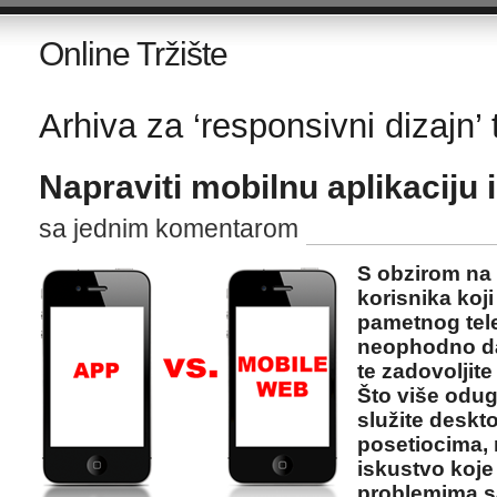
Online Tržište
Arhiva za ‘responsivni dizajn’ 
Napraviti mobilnu aplikaciju i
sa jednim komentarom
S obzirom na 
korisnika koji
pametnog telef
neophodno da 
te zadovoljite
Što više odugo
služite deskt
posetiocima, 
iskustvo koje
problemima s