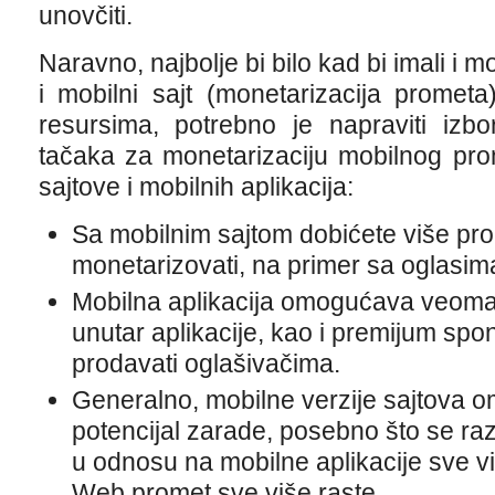
unovčiti.
Naravno, najbolje bi bilo kad bi imali i m
i mobilni sajt (monetarizacija promet
resursima, potrebno je napraviti izbor
tačaka za monetarizaciju mobilnog pro
sajtove i mobilnih aplikacija:
Sa mobilnim sajtom dobićete više pr
monetarizovati, na primer sa oglasim
Mobilna aplikacija omogućava veom
unutar aplikacije, kao i premijum sp
prodavati oglašivačima.
Generalno, mobilne verzije sajtova 
potencijal zarade, posebno što se razl
u odnosu na mobilne aplikacije sve vi
Web promet sve više raste.