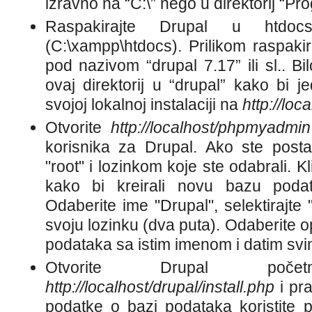
izravno na “C:\” nego u direktorij “Pr
Raspakirajte Drupal u htd
(C:\xampp\htdocs). Prilikom raspakira
pod nazivom “drupal 7.17” ili sl.. B
ovaj direktorij u “drupal” kako bi je
svojoj lokalnoj instalaciji na
http://loc
Otvorite
http://localhost/phpmyadmin
korisnika za Drupal. Ako ste postavi
"root" i lozinkom koje ste odabrali. Kl
kako bi kreirali novu bazu podat
Odaberite ime "Drupal", selektirajte 
svoju lozinku (dva puta). Odaberite o
podataka sa istim imenom i datim svi
Otvorite Drupal poče
http://localhost/drupal/install.php
i pra
podatke o bazi podataka koristite p