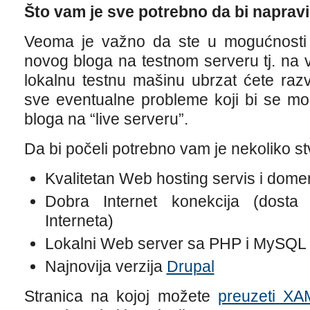
Što vam je sve potrebno da bi napravi
Veoma je važno da ste u mogućnosti 
novog bloga na testnom serveru tj. na v
lokalnu testnu mašinu ubrzat ćete razvoj
sve eventualne probleme koji bi se mog
bloga na “live serveru”.
Da bi počeli potrebno vam je nekoliko stv
Kvalitetan Web hosting servis i dome
Dobra Internet konekcija (dosta
Interneta)
Lokalni Web server sa PHP i MySQL
Najnovija verzija
Drupal
Stranica na kojoj možete
preuzeti X