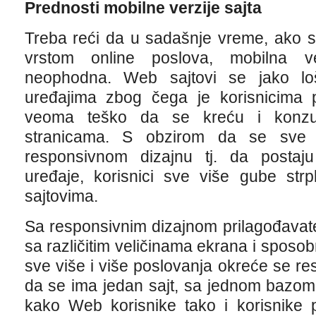
Prednosti mobilne verzije sajta
Treba reći da u sadašnje vreme, ako se
vrstom online poslova, mobilna ve
neophodna. Web sajtovi se jako lo
uređajima zbog čega je korisnicima p
veoma teško da se kreću i konzu
stranicama. S obzirom da se sve v
responsivnom dizajnu tj. da postaj
uređaje, korisnici sve više gube strp
sajtovima.
Sa responsivnim dizajnom prilagođavat
sa različitim veličinama ekrana i spos
sve više i više poslovanja okreće se re
da se ima jedan sajt, sa jednom bazom
kako Web korisnike tako i korisnike p