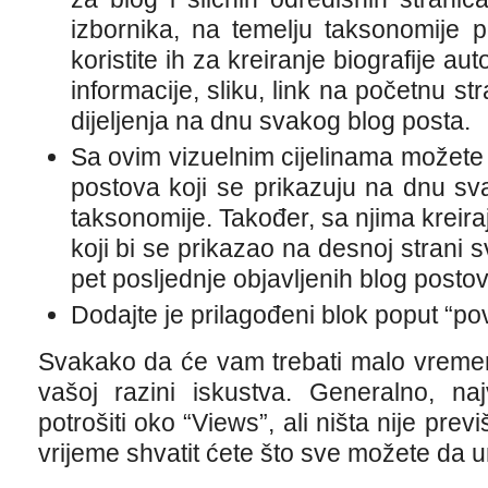
izbornika, na temelju taksonomije 
koristite ih za kreiranje biografije a
informacije, sliku, link na početnu st
dijeljenja na dnu svakog blog posta.
Sa ovim vizuelnim cijelinama možete 
postova koji se prikazuju na dnu sva
taksonomije. Također, sa njima kreiraj
koji bi se prikazao na desnoj strani 
pet posljednje objavljenih blog posto
Dodajte je prilagođeni blok poput “po
Svakako da će vam trebati malo vremen
vašoj razini iskustva. Generalno, na
potrošiti oko “Views”, ali ništa nije prev
vrijeme shvatit ćete što sve možete da u