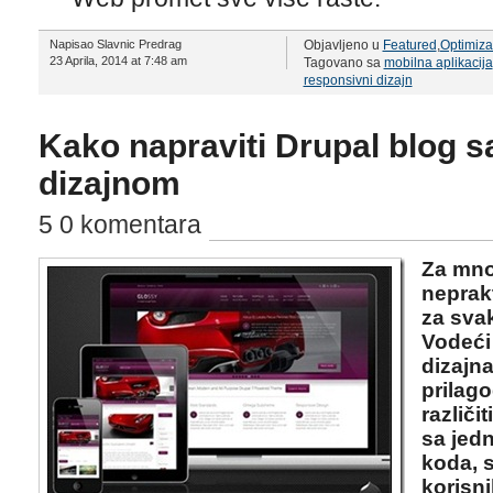
Napisao Slavnic Predrag
Objavljeno u
Featured
,
Optimiza
23 Aprila, 2014 at 7:48 am
Tagovano sa
mobilna aplikacija
responsivni dizajn
Kako napraviti Drupal blog 
dizajnom
5 0 komentara
Za mno
neprakt
za svak
Vodeći
dizajn
prilago
različi
sa jed
koda, s
korisni