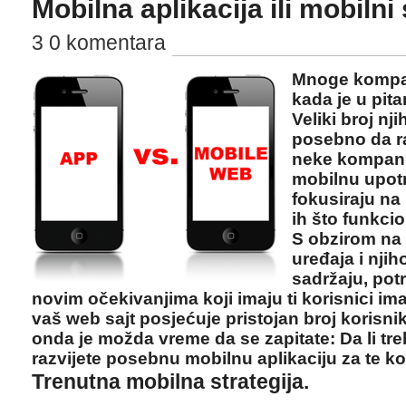
Mobilna aplikacija ili mobilni 
3 0 komentara
Mnoge kompan
kada je u pita
Veliki broj nji
posebno da ra
neke kompani
mobilnu upotr
fokusiraju na
ih što funkci
S obzirom na
uređaja i nji
sadržaju, potr
novim očekivanjima koji imaju ti korisnici im
vaš web sajt posjećuje pristojan broj korisnik
onda je možda vreme da se zapitate: Da li treb
razvijete posebnu mobilnu aplikaciju za te ko
Trenutna mobilna strategija.