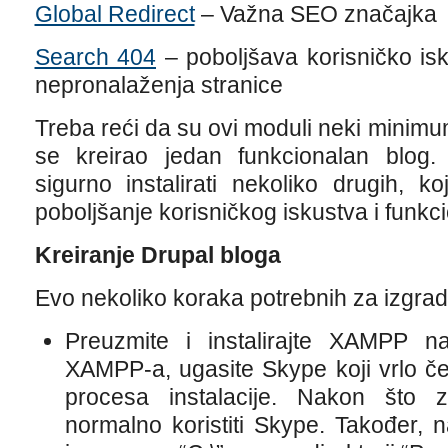
Global Redirect
– Važna SEO značajka
Search 404
– poboljšava korisničko is
nepronalaženja stranice
Treba reći da su ovi moduli neki minimum
se kreirao jedan funkcionalan blog
sigurno instalirati nekoliko drugih, k
poboljšanje korisničkog iskustva i funkci
Kreiranje Drupal bloga
Evo nekoliko koraka potrebnih za izgrad
Preuzmite i instalirajte XAMPP na 
XAMPP-a, ugasite Skype koji vrlo če
procesa instalacije. Nakon što za
normalno koristiti Skype. Također, n