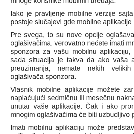
mnoge korisnike mobilnih uređaja.
Iako je pravljenje mobilne verzije sajta
postoje slučajevi gde mobilne aplikacije
Pre svega, to su nove opcije oglašava
oglašivačima, verovatno nećete imati 
sponzora za vašu mobilnu aplikaciju,
sada situacija je takva da ako vaša ap
preuzimanja, nemate nekih veliki
oglašivača sponzora.
Vlasnik mobilne aplikacije možete zar
naplaćujući sedmičnu ili mesečnu nakn
unutar vaše aplikacije. Čak i ako pro
mnogim oglašivačima će biti uzbudljivo p
Imati mobilnu aplikaciju može predstavl