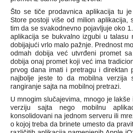
Što se tiče prodavnica aplikacija tu 
Store postoji više od milion aplikacija,
tim da se svakodnevno pojavljuje oko 1.0
aplikacija se bukvalno izgubi u talasu 
dobijajući vrlo malo pažnje. Prednost mob
odmah dobija već utvrđeni promet sa r
dobija onaj promet koji već ima tradicion
prvog dana imati i pretragu i direktan
najbolje jeste to da mobilna verzija 
rangiranje sajta na mobilnoj pretrazi.
U mnogim slučajevima, mnogo je lakše i i
verziju sajta nego mobilnu aplika
konsolidovani na jednom serveru ili mre
o kojoj treba da brinete umesto da pravi
različitih aplikacija namenjenih Apple