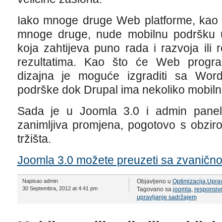
Iako mnoge druge Web platforme, kao 
mnoge druge, nude mobilnu podršku u
koja zahtijeva puno rada i razvoja ili 
rezultatima. Kao što će Web programe
dizajna je moguće izgraditi sa Wor
podrške dok Drupal ima nekoliko mobiln
Sada je u Joomla 3.0 i admin panel
zanimljiva promjena, pogotovo s obz
tržišta.
Joomla 3.0 možete preuzeti sa zvanično
Napisao admin
Objavljeno u
Optimizacija
,
Uprav
30 Septembra, 2012 at 4:41 pm
Tagovano sa
joomla
,
responsivn
upravljanje sadržajem