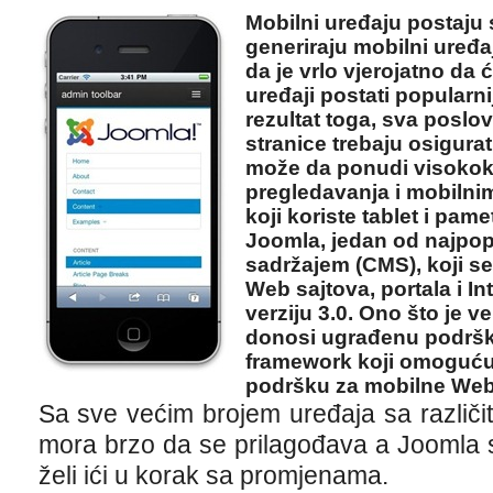
Mobilni uređaju postaju 
generiraju mobilni uređa
da je vrlo vjerojatno da
uređaji postati popularn
rezultat toga, sva poslov
stranice trebaju osigura
može da ponudi visokokv
pregledavanja i mobilni
koji koriste tablet i pame
Joomla, jedan od najpopu
sadržajem (CMS), koji se
Web sajtova, portala i In
verziju 3.0. Ono što je ve
donosi ugrađenu podršku
framework koji omoguću
podršku za mobilne Web
Sa sve većim brojem uređaja sa različ
mora brzo da se prilagođava a Joomla 
želi ići u korak sa promjenama.