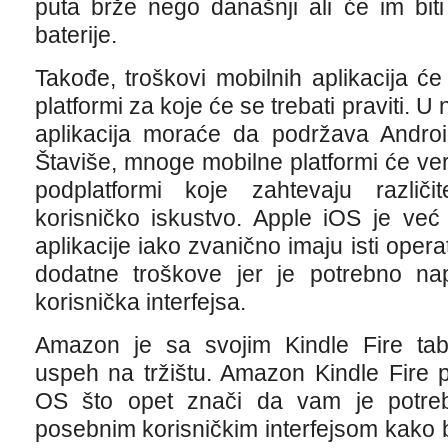
puta brže nego današnji ali će im bit
baterije.
Takođe, troškovi mobilnih aplikacija će 
platformi za koje će se trebati praviti. 
aplikacija moraće da podržava Androi
Štaviše, mnoge mobilne platformi će ve
podplatformi koje zahtevaju različit
korisničko iskustvo. Apple iOS je već
aplikacije iako zvanično imaju isti opera
dodatne troškove jer je potrebno nap
korisnička interfejsa.
Amazon je sa svojim Kindle Fire tabl
uspeh na tržištu. Amazon Kindle Fire 
OS što opet znači da vam je potreb
posebnim korisničkim interfejsom kako b