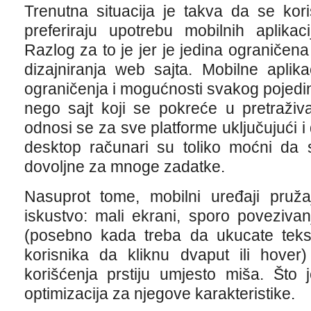
Trenutna situacija je takva da se kori
preferiraju upotrebu mobilnih aplikac
Razlog za to je jer je jedina ograniče
dizajniranja web sajta. Mobilne aplika
ograničenja i mogućnosti svakog pojed
nego sajt koji se pokreće u pretraživa
odnosi se za sve platforme uključujući 
desktop računari su toliko moćni da 
dovoljne za mnoge zadatke.
Nasuprot tome, mobilni uređaji pruža
iskustvo: mali ekrani, sporo povezivanj
(posebno kada treba da ukucate tekst
korisnika da kliknu dvaput ili hover
korišćenja prstiju umjesto miša. Što j
optimizacija za njegove karakteristike.