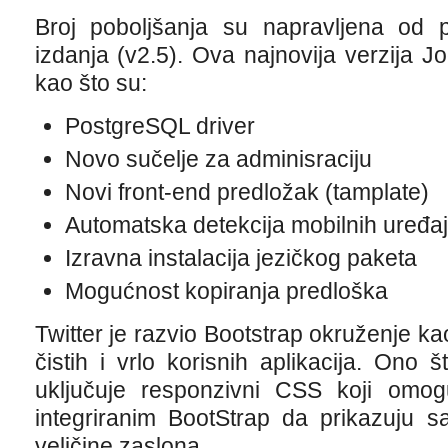
Broj poboljšanja su napravljena od p
izdanja (v2.5). Ova najnovija verzija 
kao što su:
PostgreSQL driver
Novo sučelje za adminisraciju
Novi front-end predložak (tamplate)
Automatska detekcija mobilnih uređaja
Izravna instalacija jezičkog paketa
Mogućnost kopiranja predloška
Twitter je razvio Bootstrap okruženje ka
čistih i vrlo korisnih aplikacija. Ono š
uključuje responzivni CSS koji omo
integriranim BootStrap da prikazuju s
veličine zaslona.