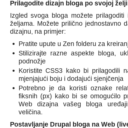
Prilagodite dizajn bloga po svojoj želji
Izgled svoga bloga možete prilagoditi 
željama. Možete prilično jednostavno 
dizajnu, na primjer:
Pratite upute u Zen folderu za kreira
Stilizirajte razne aspekte bloga, uklj
podnožje
Koristite CSS3 kako bi prilagodili n
mjenjajući boju i dodajući sjenjčenja
Potrebno je da koristi oznake rela
fiksnih (px) kako bi se omogućilo 
Web dizajna vašeg bloga uređajim
veličina.
Postavljanje Drupal bloga na Web (liv